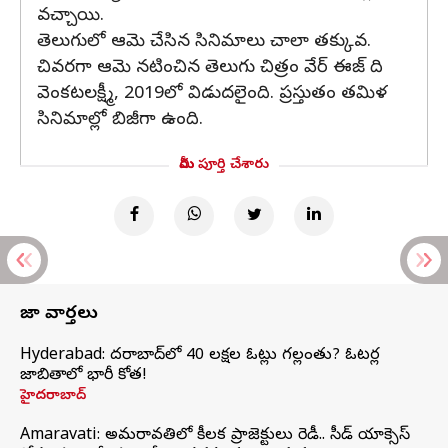
వచ్చాయి.
తెలుగులో ఆమె చేసిన సినిమాలు చాలా తక్కువ.
చివరగా ఆమె నటించిన తెలుగు చిత్రం వేర్ ఈజ్ ది
వెంకటలక్ష్మీ, 2019లో విడుదలైంది. ప్రస్తుతం తమిళ
సినిమాల్లో బిజీగా ఉంది.
మీరు పూర్తి చేశారు
తాజా వార్తలు
Hyderabad: హైదరాబాద్‌లో 40 లక్షల ఓట్లు గల్లంతు? ఓటర్ల
జాబితాలో భారీ కోత!
హైదరాబాద్
Amaravati: అమరావతిలో కీలక ప్రాజెక్టులు రెడీ.. సీడ్‌ యాక్సెస్‌