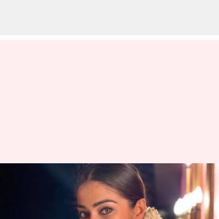
లక్ష్మీ రాయ్ గా వెండితెరకు
పరిచయమై రాయ్ లక్ష్మీగా పేరు
మార్చుకున్న హీరోయిన్ జీవితంలోని