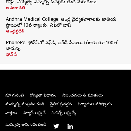
రోడ్డు, ఎమ్మెల్యే-ఎమ్మెల్సీ టవర్లకు తుది మెరుగులు
అమరావతి
Andhra Medical College: ఆంధ్ర వైద్యకళాశాలకు జాతీయ
స్థాయిలో 13వ ర్యాంకు.. ఏపీలో టాప్
ఆంధ్రప్రదేశ్
PhonePe: ఫోన్‌పేలో ఎఫ్‌డీ, ఆర్‌డీ సేవలు.. రోజుకు రూ.100తో
పొదుపు
ఫోన్‌ పే
మా గురించి
గోప్యతా విధానం
నిబంధనలు & షరతులు
మమ్మల్ని సంప్రదించండి
నైతిక ప్రవర్తన
ఫిర్యాదుల పరిష్కారం
వార్తలు
న్యూస్ ఆర్కైవ్
టాపిక్స్ ఆర్కైవ్స్
మమ్మల్ని అనుసరించండి