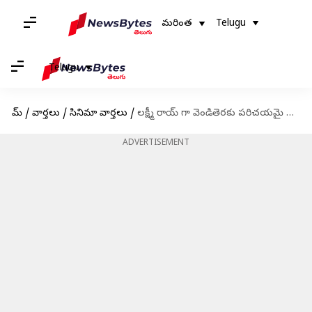
మరింత
Telugu
Telugu
హోమ్
/
వార్తలు
/
సినిమా వార్తలు
/
లక్ష్మీ రాయ్ గా వెండితెరకు పరిచయమై రాయ్ లక్ష్మీగా పేరు మార్చుకున్న హీరోయిన్ జీవితంలోని ఆసక్తికరమైన విషయాలు
ADVERTISEMENT