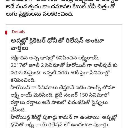
అదే సంవత్సరం కాంచమానల కేబుల్ టీవీ చిత్రంతో
Details
అప్పట్లో క్రికెటర్ ధోనీతో రిలేషన్ అంటూ
వార్తలు
దక్షిణాదిన అన్ని భాషల్లో కనిపించిన లక్ష్మీరాయ్,
2017లో జూలీ 2 సినిమాతో హీరోయిన్ గా బాలీవుడ్ కు
పరిచయమైంది. ఇప్పటి వరకు 50కి పైగా సినిమాల్లో
కనిపించింది.
హీరోయిన్ గా సినిమాలు చేస్తూనే ఐటెం సాంగ్స్ లోనూ
లక్ష్మీ రాయ్ మెరిసింది. ఖైదీ నంబర్ 150 సినిమాలో
రత్తాలు రత్తాలు అనే పాటలో చిరంజీవితో స్టెప్పులు
వేసింది.
హీరోయిన్ల కెరీర్లో పుకార్లు కామన్ గా ఉంటాయి. అప్పట్లో
ధోనీతో లక్ష్మీ రాయ్ రిలేషన్ లో ఉందంటూ పుకార్లు