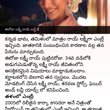
ఆసక్తికరమైన విషయాలు
వ్రాసిన వారు
May 05, 2023
10:05 am
Sriram Pranateja
ఈ వార్తాకథనం ఏంటి
ఈరోజు లక్ష్మీ రాయ్ బర్త్ డే
తెలుగు సినిమా
కు లక్ష్మీ రాయ్ గా పరిచయమైన ఈ
కన్నడ భామ, తమిళంలో మాత్రం రాయ్ లక్ష్మీగా ఎంట్రీ
ఇచ్చింది. జాతకానికి సంబంధించిన కారణాల వల్ల తన
పేరును మార్చుకుంది.
ఈరోజు లక్ష్మీ రాయ్ పుట్టినరోజు. 34వ వడిలోకి
అడుగుపెడుతోన్న లక్ష్మీ రాయ్ జీవితంలోని
ఆసక్తికరమైన విషయాలు మాట్లాడుకుందాం.
కర్ణాటకలోని బెలగావి తన స్వస్థలం. మొదట
మోడలింగ్ చేసిన లక్ష్మీ రాయ్, శరవణ స్టోర్స్, ఫెయిర్
తమిళంలో ఎంట్రీ:
2005లో రిలీజైన కార్కా కాసదరా అనే చిత్రంతో
హీరోయిన్ గా తమిళంలో ఎంట్రీ ఇచ్చింది. ఆ తర్వాత