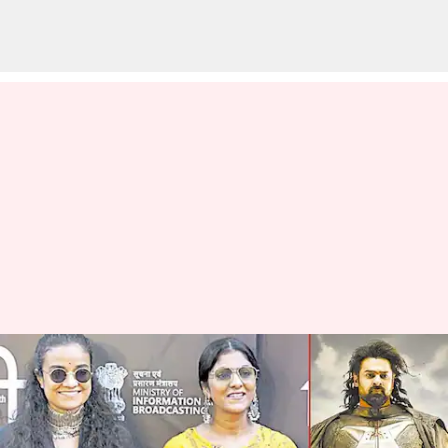
Kalki 2898AD : 35శాతం షూటింగ్‌
కంప్లీట్‌ కంప్లీట్ చేసుకున్న 'కల్కి
2898 AD'