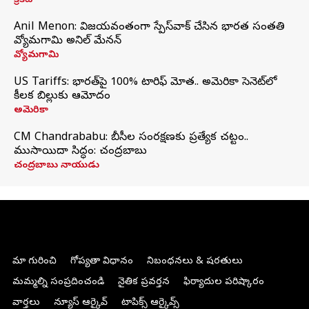
క్రికెట్
Anil Menon: విజయవంతంగా స్పేస్‌వాక్‌ చేసిన భారత సంతతి
వ్యోమగామి అనిల్‌ మేనన్
వ్యోమగామి
US Tariffs: భారత్‌పై 100% టారిఫ్‌ మోత.. అమెరికా సెనెట్‌లో
కీలక బిల్లుకు ఆమోదం
అమెరికా
CM Chandrababu: బీసీల సంరక్షణకు ప్రత్యేక చట్టం..
ముసాయిదా సిద్ధం: చంద్రబాబు
చంద్రబాబు నాయుడు
మా గురించి
గోప్యతా విధానం
నిబంధనలు & షరతులు
మమ్మల్ని సంప్రదించండి
నైతిక ప్రవర్తన
ఫిర్యాదుల పరిష్కారం
వార్తలు
న్యూస్ ఆర్కైవ్
టాపిక్స్ ఆర్కైవ్స్