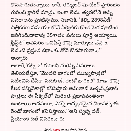
కొనసాగుతున్నాయి. కానీ, రెగ్యులర్‌ షూటింగ్‌ ప్రారంభం
గురించి క్లారిటీ మాత్రం ఇంకా లేదు. త్వరలోనే అన్ని
వివరాలను ప్రకటిస్తాము. నిజానికి, 'కల్కి 2898ఏడీ'
చిత్రీకరణ సమయంలోనే సీక్వెల్‌కు కొంతమేర షూటింగ్‌
జరిగింది.దాదాపు 35శాతం పనులు పూర్తి అయ్యాయి.
స్క్రిప్ట్‌లో అవసరం అనిపిస్తే కొన్ని మార్పులు చేస్తాం,
లేదంటే ప్రస్తుత కథాంశంతోనే కొనసాగుతాం,''
అన్నారు.
అలాగే,'కల్కి 2' గురించి మరిన్ని వివరాలు
తెలియజేస్తూ,''మొదటి భాగంలో ముఖ్యపాత్రలో
నటించిన దీపికా పదుకొణే, రెండో భాగంలో కూడా కొన్ని
కీలక సన్నివేశాల్లో కనిపిస్తారు.అమితాబ్‌ బచ్చన్‌,ప్రభాస్‌
పాత్రలు ఈ సీక్వెల్‌లో మరింత ప్రభావవంతంగా
ఉంటాయి.అదనంగా, ఎన్నో అద్భుతమైన విజువల్స్‌ ఈ
రెండో భాగంలో కనిపిస్తాయి,''అని స్వప్న దత్‌,
ప్రియాంక దత్‌ వివరించారు.
మీరు
50%
శాతం పూర్తి చేశారు