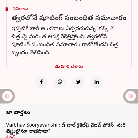
వివరాలు
త్వరలోనే షూటింగ్‌ సంబంధిత సమాచారం
ఇప్పటికే భారీ అంచనాలు ఏర్పరచుకున్న 'కల్కి 2'
చిత్రంపై మరింత ఆసక్తి రేకెత్తిస్తోంది. త్వరలోనే
షూటింగ్‌ సంబంధిత సమాచారం రాబోతోందని చిత్ర
బృందం తెలిపింది.
మీరు పూర్తి చేశారు
తాజా వార్తలు
Vaibhav Sooryavanshi : రెడ్ బాల్ క్రికెట్‌పై వైభవ్ ఫోకస్.. మరి
టెస్టుల్లోనూ రాణిస్తాడా?