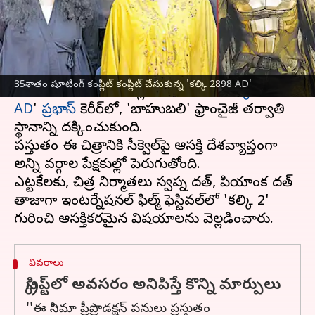
వ్రాసిన వారు
Nov 26, 2024
09:31 am
Sirish Praharaju
ఈ వార్తాకథనం ఏంటి
ప్రపంచవ్యాప్తంగా సుమారు 12వందల కోట్ల
35శాతం షూటింగ్‌ కంప్లీట్‌ కంప్లీట్ చేసుకున్న 'కల్కి 2898 AD'
రూపాయల భారీ వసూళ్లను సాధించిన '
కల్కి 2898
AD
'
ప్రభాస్‌
కెరీర్‌లో, 'బాహుబలి' ఫ్రాంచైజీ తర్వాతి
స్థానాన్ని దక్కించుకుంది.
ప్రస్తుతం ఈ చిత్రానికి సీక్వెల్‌పై ఆసక్తి దేశవ్యాప్తంగా
అన్ని వర్గాల ప్రేక్షకుల్లో పెరుగుతోంది.
ఎట్టకేలకు, చిత్ర నిర్మాతలు స్వప్న దత్‌, ప్రియాంక దత్‌
తాజాగా ఇంటర్నేషనల్‌ ఫిల్మ్‌ ఫెస్టివల్‌లో 'కల్కి 2'
వివరాలు
స్క్రిప్ట్‌లో అవసరం అనిపిస్తే కొన్ని మార్పులు
''ఈ సినిమా ప్రీప్రొడక్షన్‌ పనులు ప్రస్తుతం