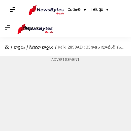
మరింత
Telugu
Telugu
హోమ్
/
వార్తలు
/
సినిమా వార్తలు
/
Kalki 2898AD : 35శాతం షూటింగ్‌ కంప్లీట్‌ కంప్లీట్ చేసుకున్న 'కల్కి 2898 AD'
ADVERTISEMENT