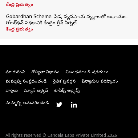
కేంద్ర ప్రభుత్వం
Gobardhan Scheme: పేడ, వ్యవసాయ వ్యర్థాలతో ఆదాయం..
గోబర్‌ధన్ పథకానికి కేంద్రం గ్రీన్ సిగ్నల్
కేంద్ర ప్రభుత్వం
మా గురించి
గోప్యతా విధానం
నిబంధనలు & షరతులు
మమ్మల్ని సంప్రదించండి
నైతిక ప్రవర్తన
ఫిర్యాదుల పరిష్కారం
వార్తలు
న్యూస్ ఆర్కైవ్
టాపిక్స్ ఆర్కైవ్స్
మమ్మల్ని అనుసరించండి
All rights reserved © Candela Labs Private Limited 2026