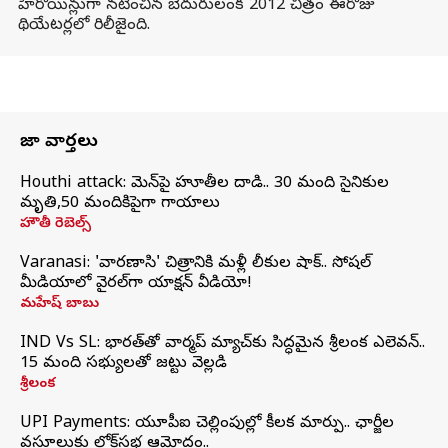
హీరోయిన్లుగా నటించిన బెదురులంక 2012 చిత్రం ఈరోజు
థియేటర్లలో రిలీజైంది.
తాజా వార్తలు
Houthi attack: యెమెన్‌పై హూతీల దాడి.. 30 మంది సైనికుల
మృతి,50 మందికిపైగా గాయాలు
హౌతీ రెబెల్స్
Varanasi: 'వారణాసి' చిత్రానికి మళ్లీ లీకుల షాక్.. సోషల్
మీడియాలో వైరల్‌గా యాక్షన్ వీడియో!
మహేష్ బాబు
IND Vs SL: భారత్‌తో వార్మప్‌ మ్యాచ్‌కు సిద్ధమైన శ్రీలంక ఎలెవన్..
15 మంది సభ్యులతో జట్టు వెల్లడి
శ్రీలంక
UPI Payments: యూపీఐ చెల్లింపుల్లో కీలక మార్పు.. ఛార్జీల
వసూలుకు లోక్‌సభ ఆమోదం..