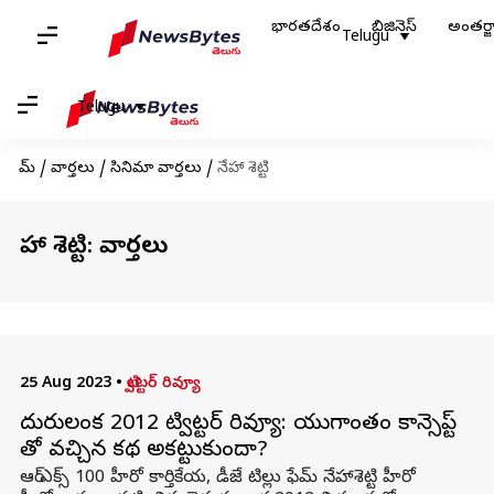
భారతదేశం
బిజినెస్
అంతర్
Telugu
Telugu
హోమ్
/
వార్తలు
/
సినిమా వార్తలు
/
నేహా శెట్టి
నేహా శెట్టి: వార్తలు
25 Aug 2023
•
ట్విట్టర్ రివ్యూ
బెదురులంక 2012 ట్విట్టర్ రివ్యూ: యుగాంతం కాన్సెప్ట్
తో వచ్చిన కథ అకట్టుకుందా?
ఆర్ ఎక్స్ 100 హీరో కార్తికేయ, డీజే టిల్లు ఫేమ్ నేహాశెట్టి హీరో