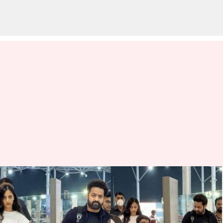
విదేశాలకు విహారానికి వెళ్తున్న ఎన్టీఆర్:
హైదరాబాద్ ఎయిర్ పోర్టులో
తళుక్కుమన్న దేవర