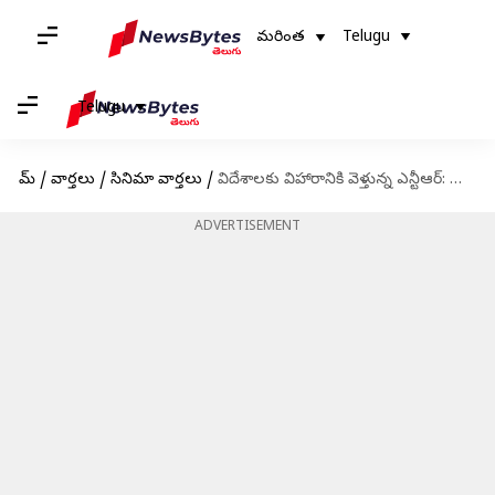
మరింత
Telugu
Telugu
హోమ్
/
వార్తలు
/
సినిమా వార్తలు
/
విదేశాలకు విహారానికి వెళ్తున్న ఎన్టీఆర్: హైదరాబాద్ ఎయిర్ పోర్టులో తళుక్కుమన్న దేవర
ADVERTISEMENT