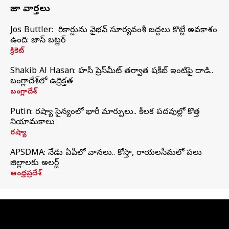
తాజా వార్తలు
Jos Buttler: నా రికార్డును వైభవ్ సూర్యవంశీ బద్దలు కొట్టే అవకాశం
ఉంది: జాస్ బట్లర్
క్రికెట్
Shakib Al Hasan: హసీనా ప్రెస్‌మీట్‌ తర్వాత షకీబ్‌ ఇంటిపై దాడి..
బంగ్లాదేశ్‌లో ఉద్రిక్తత
బంగ్లాదేశ్
Putin: రష్యా సైన్యంలో భారీ మార్పులు.. కీలక పదవుల్లో కొత్త
నియామకాలు
రష్యా
APSDMA: నేడు ఏపీలో వానలు.. కోస్తా, రాయలసీమలో పలు
జిల్లాలకు అలర్ట్
ఆంధ్రప్రదేశ్