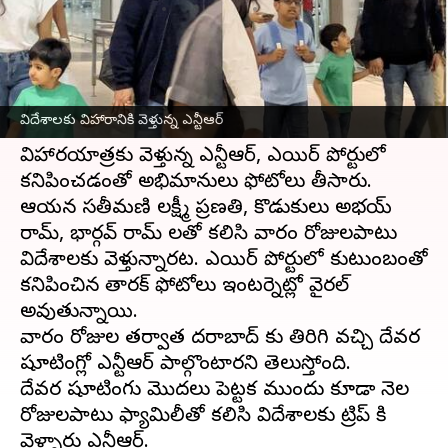
వ్రాసిన వారు
May 29, 2023
10:56 am
Sriram Pranateja
ఈ వార్తాకథనం ఏంటి
హైదరాబాద్ ఎయిర్ పోర్టులో
జూనియర్ ఎన్టీఆర్
సందడి
విదేశాలకు విహారానికి వెళ్తున్న ఎన్టీఆర్
చేశారు. కుటుంబంతో కలిసి విదేశాలకు
విహారయాత్రకు వెళ్తున్న ఎన్టీఆర్, ఎయిర్ పోర్టులో
కనిపించడంతో అభిమానులు ఫోటోలు తీసారు.
ఆయన సతీమణి లక్ష్మీ ప్రణతి, కొడుకులు అభయ్
రామ్, భార్గవ్ రామ్ లతో కలిసి వారం రోజులపాటు
విదేశాలకు వెళ్తున్నారట. ఎయిర్ పోర్టులో కుటుంబంతో
కనిపించిన తారక్ ఫోటోలు ఇంటర్నెట్లో వైరల్
అవుతున్నాయి.
వారం రోజుల తర్వాత హైదరాబాద్ కు తిరిగి వచ్చి దేవర
షూటింగ్లో ఎన్టీఆర్ పాల్గొంటారని తెలుస్తోంది.
దేవర షూటింగు మొదలు పెట్టక ముందు కూడా నెల
రోజులపాటు ఫ్యామిలీతో కలిసి విదేశాలకు ట్రిప్ కి