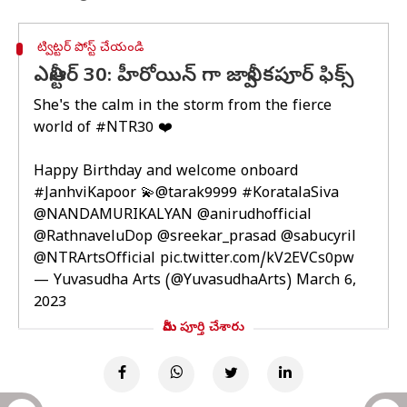
ట్విట్టర్ పోస్ట్ చేయండి
ఎన్టీఆర్ 30: హీరోయిన్ గా జాన్వీ కపూర్ ఫిక్స్
She's the calm in the storm from the fierce
world of
#NTR30
❤️
Happy Birthday and welcome onboard
#JanhviKapoor
💫
@tarak9999
#KoratalaSiva
@NANDAMURIKALYAN
@anirudhofficial
@RathnaveluDop
@sreekar_prasad
@sabucyril
@NTRArtsOfficial
pic.twitter.com/kV2EVCs0pw
— Yuvasudha Arts (@YuvasudhaArts)
March 6,
2023
మీరు పూర్తి చేశారు