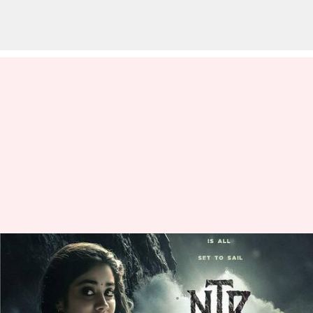
ఎన్టీఆర్ 30: హీరోయిన్ గా జాన్వీ కపూర్
ఫిక్స్, అదిరిపోయిన ఫస్ట్ లుక్
వ్రాసిన వారు
Mar 06, 2023
12:19 pm
Sriram Pranateja