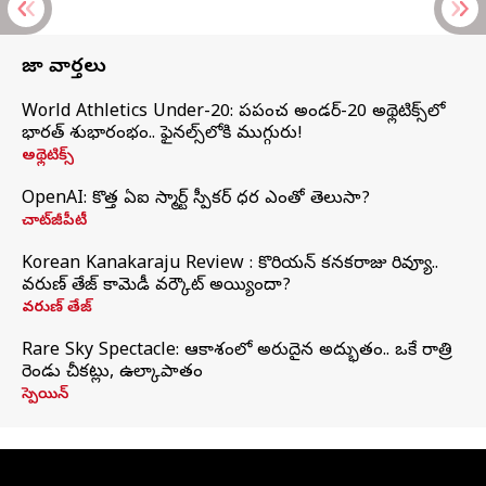
తాజా వార్తలు
World Athletics Under-20: ప్రపంచ అండర్-20 అథ్లెటిక్స్‌లో
భారత్‌ శుభారంభం.. ఫైనల్స్‌లోకి ముగ్గురు!
అథ్లెటిక్స్
OpenAI: కొత్త ఏఐ స్మార్ట్ స్పీకర్ ధర ఎంతో తెలుసా?
చాట్‌జీపీటీ
Korean Kanakaraju Review : కొరియన్ కనకరాజు రివ్యూ..
వరుణ్ తేజ్ కామెడీ వర్కౌట్ అయ్యిందా?
వరుణ్ తేజ్
Rare Sky Spectacle: ఆకాశంలో అరుదైన అద్భుతం.. ఒకే రాత్రి
రెండు చీకట్లు, ఉల్కాపాతం
స్పెయిన్