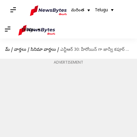
మరింత
Telugu
Telugu
హోమ్
/
వార్తలు
/
సినిమా వార్తలు
/
ఎన్టీఆర్ 30: హీరోయిన్ గా జాన్వీ కపూర్ ఫిక్స్, అదిరిపోయిన ఫస్ట్ లుక్
ADVERTISEMENT