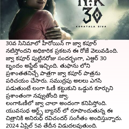
ఈ వార్తాకథనం ఏంటి
ఎన్టీఆర్ 30
నుండి అప్డేట్ వచ్చేసింది. ఎప్పటి నుండో
అందరూ ఎదురుచూస్తున్న తరుణం రానే వచ్చింది.
కొరటాల శివ దర్శకత్వంలో రూపొందుతున ఎన్టీఆర్
30వ సినిమాలో హీరోయిన్ గా జాన్వీ కపూర్
నటిస్తోందని అధికారిక ప్రకటన ఈ రోజే వెలువడింది.
జాన్వీ కపూర్ పుట్టినరోజు సందర్భంగా, ఎన్టీఆర్ 30
బృందం అప్డేట్ ఇచ్చింది. తుఫాను లోని
ప్రశాంతతనిచ్చే పాత్రగా జాన్వీ కపూర్ పాత్రను
పరిచయం చేసారు. సముద్రపు అలలు ఎగసి
పడుతుంటే లంగా ఓణీ కట్టుకుని ఒడ్డున కూర్చుని
ప్రశాంతంగా నవ్వుతోంది జాన్వీ.
లంగాఓణీలో జాన్వీ చాలా అందంగా కనిపిస్తోంది.
యువసుధ ఆర్ట్స్ బ్యానర్ లో రూపొందుతున్న ఈ
చిత్రానికి అనిరుధ్ రవిచందర్ సంగీతం అందిస్తున్నారు.