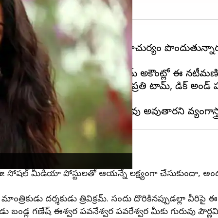
రారు. వివాదాస్పదమైన అంశాలతోనే ప్రాచుర్యం పొందుతున్నార
లు కనిపిస్తాయి. తాజాగా ఇన్‌స్టాగ్రామ్‌ అకౌంట్లో ఈ నటీమణి 
్‌స్టాలో పూనమ్ ఓ పోస్ట్ చేసింది. ప్రతి టామ్, డిక్ అండ్
రు. సోషల్ మీడియా పోస్టులతో ఆయన్నే లక్ష్యంగా చేసుకుందా, అంద
్రికుడు దర్శకుడు త్రివిక్రమ్. సందు దొరికినప్పుడల్లా వీరిప
ు బండ్ల గణేష్ ఈశ్వర పవనేశ్వర పవరేశ్వర మీకు గురువు పౌర్ణమి