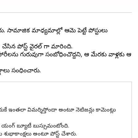
ు. సామాజిక మాధ్యమాల్లో ఆమె పెట్టే పోస్టులు
చేసిన పోస్ట్ వైరల్ గా మారింది.
 హారీలను గురువుగా సంబోధించొద్దని, ఆ మేరకు వాళ్లకు ఆ
ుకే ఇంతలా విమర్శిస్తోందా అంటూ నెటిజన్లు కామెంట్లు
ై ఈ యంగ్ బ్యూటీ బుస్సుమంటోంది.
 శుభాకాంక్షలు అంటూ పోస్ట్ చేశారు.