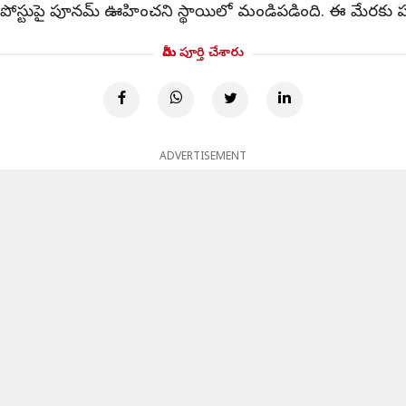
పోస్టుపై పూనమ్ ఊహించని స్థాయిలో మండిపడింది. ఈ మేరకు పర
మీరు పూర్తి చేశారు
ADVERTISEMENT