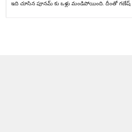
ఇది చూసిన పూనమ్ కు ఒళ్లు మండిపోయింది. దీంతో గణేష్ 