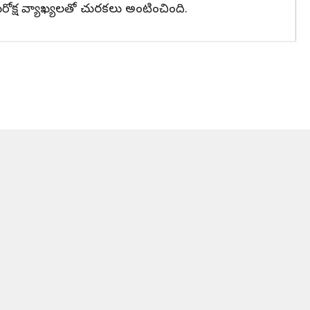
ోక్ష వ్యాఖ్యలతో చురకలు అంటించింది.