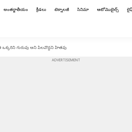
అంతర్జాతీయం
క్రీడలు
టెక్నాలజీ
సినిమా
ఆటోమొబైల్స్
లైఫ్
తి ఒక్కరిని గురువు అని పిలవొద్దని హితవు
ADVERTISEMENT