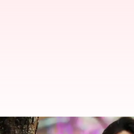
ఆ ఇద్దరిపై మండిపడ్డ పూనమ్ కౌర్.. ప్