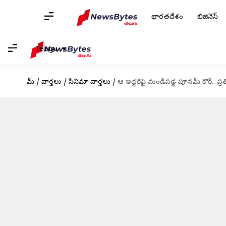
భారతదేశం
బిజినెస్
Telugu
హోమ్
/
వార్తలు
/
సినిమా వార్తలు
/
ఆ ఇద్దరిపై మండిపడ్డ పూనమ్ కౌర్.. ప్ర