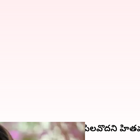
రతి ఒక్కరిని గురువు అని పిలవొద్దని హి