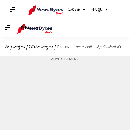
మరింత
Telugu
Telugu
హోమ్
/
వార్తలు
/
సినిమా వార్తలు
/
Prabhas: 'రాజా సాబ్'.. ప్రభాస్-మారుతి కొత్త సినిమా టైటిల్ అదిరిపోయిందిగా
ADVERTISEMENT