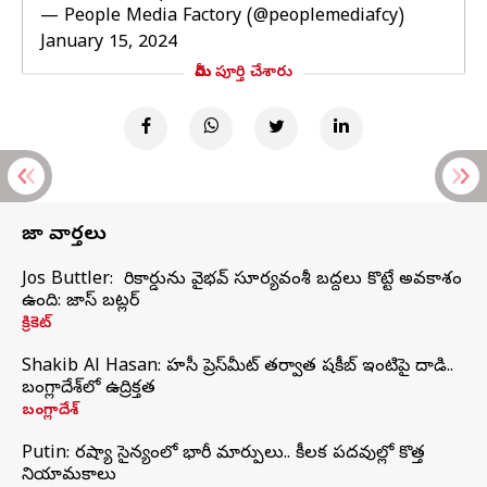
— People Media Factory (@peoplemediafcy)
January 15, 2024
మీరు పూర్తి చేశారు
తాజా వార్తలు
Jos Buttler: నా రికార్డును వైభవ్ సూర్యవంశీ బద్దలు కొట్టే అవకాశం
ఉంది: జాస్ బట్లర్
క్రికెట్
Shakib Al Hasan: హసీనా ప్రెస్‌మీట్‌ తర్వాత షకీబ్‌ ఇంటిపై దాడి..
బంగ్లాదేశ్‌లో ఉద్రిక్తత
బంగ్లాదేశ్
Putin: రష్యా సైన్యంలో భారీ మార్పులు.. కీలక పదవుల్లో కొత్త
నియామకాలు