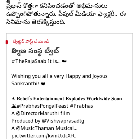
ప్రభాస్ కొత్తగా కనిపించడంతో అభిమానులు
ఉప్పొంగిపోతున్నారు. పీపుల్ మీడియా ఫ్యాక్టరీ.. ఈ
ట్విట్టర్ పోస్ట్ చేయండి
నిర్మాణ సంస్థ ట్వీట్
#TheRajaSaab
It is… 👑
Wishing you all a very Happy and Joyous
Sankranthi! ❤️
𝐀 𝐑𝐞𝐛𝐞𝐥’𝐬 𝐄𝐧𝐭𝐞𝐫𝐭𝐚𝐢𝐧𝐦𝐞𝐧𝐭 𝐄𝐱𝐩𝐥𝐨𝐝𝐞𝐬 𝐖𝐨𝐫𝐥𝐝𝐰𝐢𝐝𝐞 𝐒𝐨𝐨𝐧
🌋
#PrabhasPongalFeast
#Prabhas
A
@DirectorMaruthi
film
Produced by
@Vishwaprasadtg
A
@MusicThaman
Musical…
pic.twitter.com/kvmUxIcXFC