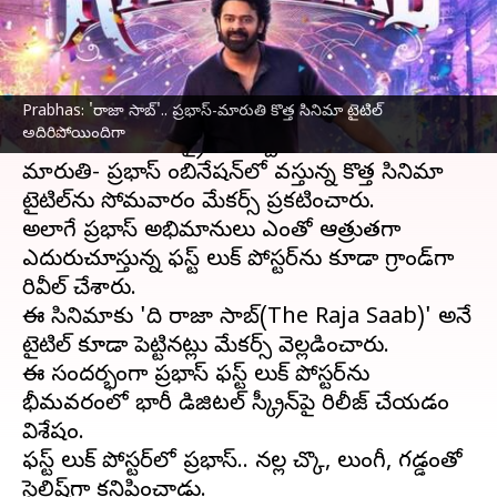
వ్రాసిన వారు
Jan 15, 2024
09:28 am
Stalin
ఈ వార్తాకథనం ఏంటి
Prabhas: 'రాజా సాబ్'.. ప్రభాస్-మారుతి కొత్త సినిమా టైటిల్
సంక్రాంతి పండగ సందర్భంగా రెబల్ స్టార్ ప్రభాస్ తన
అదిరిపోయిందిగా
అభిమానులకు సర్‌ప్రైజ్ ఇచ్చారు.
మారుతి- ప్రభాస్ కాంబినేషన్‌లో వస్తున్న కొత్త సినిమా
టైటిల్‌ను సోమవారం మేకర్స్ ప్రకటించారు.
అలాగే ప్రభాస్ అభిమానులు ఎంతో ఆత్రుతగా
ఎదురుచూస్తున్న ఫస్ట్ లుక్ పోస్టర్‌ను కూడా గ్రాండ్‌గా
రివీల్ చేశారు.
ఈ సినిమాకు 'ది రాజా సాబ్(The Raja Saab)' అనే
టైటిల్ కూడా పెట్టినట్లు మేకర్స్ వెల్లడించారు.
ఈ సందర్భంగా ప్రభాస్ ఫస్ట్ లుక్ పోస్టర్‌ను
భీమవరంలో భారీ డిజిటల్ స్క్రీన్‌పై రిలీజ్ చేయడం
విశేషం.
ఫస్ట్ లుక్ పోస్టర్‌లో ప్రభాస్.. నల్ల చొక్కా, లుంగీ, గడ్డంతో
స్టైలిష్‌గా కనిపించాడు.