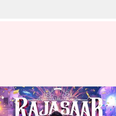
Prabhas: 'రాజా సాబ్'.. ప్రభాస్-
మారుతి కొత్త సినిమా టైటిల్
అదిరిపోయిందిగా