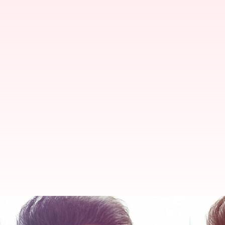
సరికొత్త లుక్ లో అదిరిపోతున్న ప్రభాస్