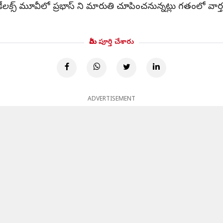
లక్స్
మూవీలో ప్రభాస్ ని మారుతి చూపించనున్నట్లు గతంలో వార్తలు వ
మీరు పూర్తి చేశారు
ADVERTISEMENT