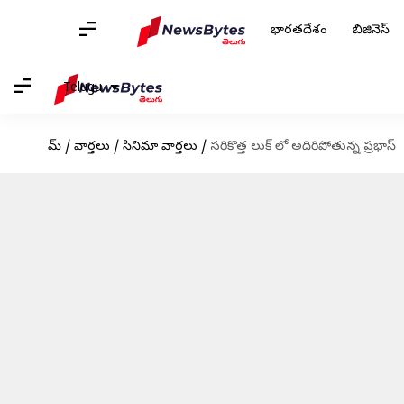
భారతదేశం
బిజినెస్
Telugu
హోమ్
/
వార్తలు
/
సినిమా వార్తలు
/
సరికొత్త లుక్ లో అదిరిపోతున్న ప్రభాస్