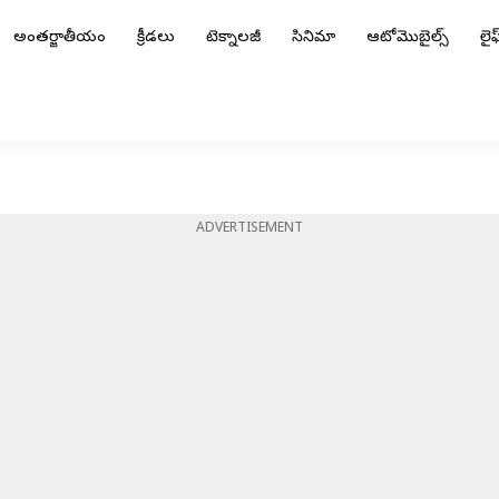
అంతర్జాతీయం
క్రీడలు
టెక్నాలజీ
సినిమా
ఆటోమొబైల్స్
లైఫ్
ADVERTISEMENT