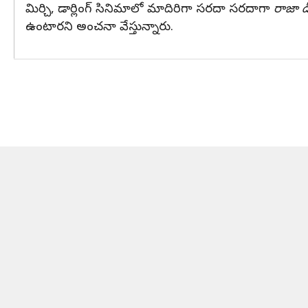
మిర్చి, డార్లింగ్ సినిమాలో మాదిరిగా సరదా సరదాగా
రాజా డీ
ఉంటారని అంచనా వేస్తున్నారు.