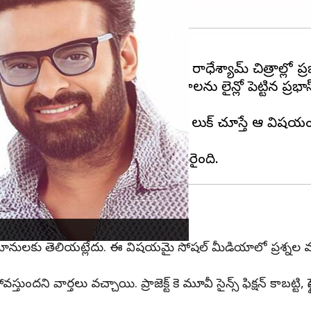
ి. బాహుబలి తర్వాత చేసిన సాహో, రాధేశ్యామ్ చిత్రాల్లో ప్
ుతున్నాడు ప్రభాస్. వరుసగా సినిమాలను లైన్లో పెట్టిన ప్రభా
నాడని సమాచారం. తాజాగా విడుదలైన లుక్ చూస్తే ఆ విషయం 
తున్నాడు.
ఆసక్తిలో ఫ్యాన్స్
భిమానులకు తెలియట్లేదు. ఈ విషయమై సోషల్ మీడియాలో ప్రశ్నల వర్షం కుర
వార్తలు వచ్చాయి. ప్రాజెక్ట్ కె మూవీ సైన్స్ ఫిక్షన్ కాబట్టి, స్టైల