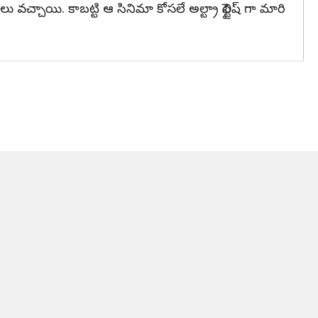
చ్చాయి. కాబట్టి ఆ సినిమా కోసలే అల్ట్రా స్టైలిష్ గా మారి