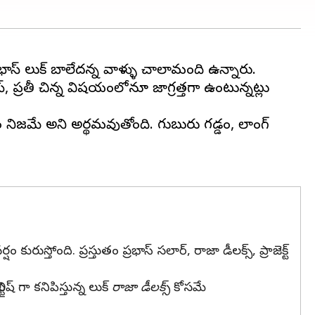
రభాస్ లుక్ బాలేదన్న వాళ్ళు చాలామంది ఉన్నారు.
స్, ప్రతీ చిన్న విషయంలోనూ జాగ్రత్తగా ఉంటున్నట్లు
నిజమే అని అర్థమవుతోంది. గుబురు గడ్డం, లాంగ్
ుస్తోంది. ప్రస్తుతం ప్రభాస్ సలార్, రాజా డీలక్స్, ప్రాజెక్ట్
ిష్ గా కనిపిస్తున్న లుక్
రాజా డీలక్స్
కోసమే