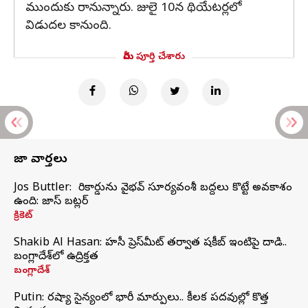
ముందుకు రానున్నారు. జులై 10న థియేటర్లలో
విడుదల కానుంది.
మీరు పూర్తి చేశారు
తాజా వార్తలు
Jos Buttler: నా రికార్డును వైభవ్ సూర్యవంశీ బద్దలు కొట్టే అవకాశం
ఉంది: జాస్ బట్లర్
క్రికెట్
Shakib Al Hasan: హసీనా ప్రెస్‌మీట్‌ తర్వాత షకీబ్‌ ఇంటిపై దాడి..
బంగ్లాదేశ్‌లో ఉద్రిక్తత
బంగ్లాదేశ్
Putin: రష్యా సైన్యంలో భారీ మార్పులు.. కీలక పదవుల్లో కొత్త