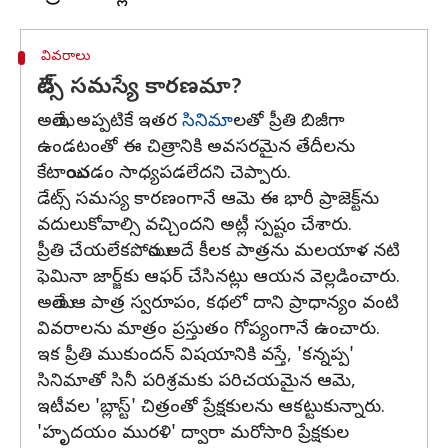
వివరాలు
డేట్స్ సమస్యే కారణమా?
అయితే, అప్పటికే ఇతర
సినిమా
లతో ప్రీతి బిజీగా
ఉండటంతో ఈ చిత్రానికి అవసరమైన తేదీలను
కేటాయించడం సాధ్యపడలేదని చెప్పారు.
డేట్స్ సమస్య కారణంగానే ఆమె ఈ భారీ ప్రాజెక్ట్‌ను
వదులుకోవాల్సి వచ్చిందని అట్లీ స్పష్టం చేశారు.
ప్రీతి చేయలేకపోయిన అదే కీలక పాత్రను మలయాళ నటి
ఫెమినా జార్జ్‌కు ఆఫర్ చేసినట్లు ఆయన వెల్లడించారు.
అయితే ఆ పాత్ర స్వరూపం, కథలో దాని ప్రాధాన్యం వంటి
వివరాలను మాత్రం ప్రస్తుతం గోప్యంగానే ఉంచారు.
ఇక ప్రీతి ముకుందన్ విషయానికి వస్తే, 'కన్నప్ప'
సినిమాతో సినీ పరిశ్రమకు పరిచయమైన ఆమె,
ఇటీవల 'బ్లాస్ట్‌' చిత్రంతో ప్రేక్షకులను ఆకట్టుకున్నారు.
'హృదయం మురళి' ద్వారా మరోసారి ప్రేక్షకుల