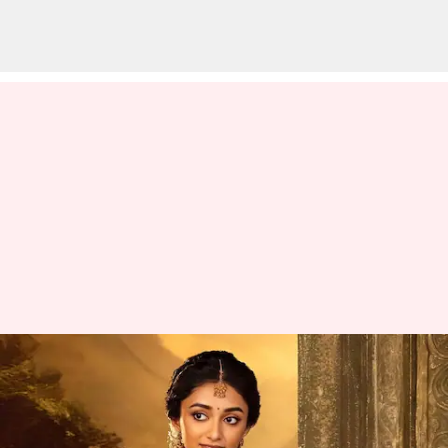
Preity Mukhundhan: అల్లు
అర్జున్ 'రాకా' ఛాన్స్ మిస్‌ చేసుకున్న
బ్యూటీ ఎవరంటే?