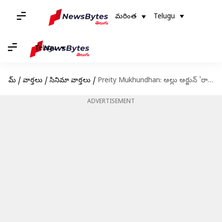
మరింత
Telugu
Telugu
హోమ్
/
వార్తలు
/
సినిమా వార్తలు
/
Preity Mukhundhan: అల్లు అర్జున్ 'రాకా' ఛాన్స్ మిస్‌ చేసుకున్న బ్యూటీ ఎవరంటే?
ADVERTISEMENT