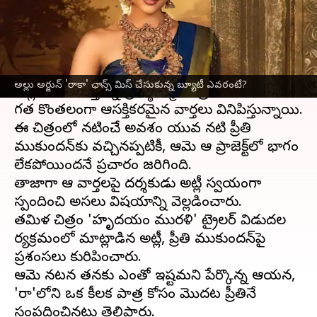
వ్రాసిన వారు
Jul 08, 2026
01:02 pm
Moogati Shabari
ఈ వార్తాకథనం ఏంటి
ఐకాన్ స్టార్
అల్లు అర్జున్
కథానాయకుడిగా, దర్శకుడు
అల్లు అర్జున్ 'రాకా' ఛాన్స్ మిస్‌ చేసుకున్న బ్యూటీ ఎవరంటే?
అట్లీ రూపొందిస్తున్న ప్రతిష్ఠాత్మక చిత్రం 'రాకా' గురించి
గత కొంతకాలంగా ఆసక్తికరమైన వార్తలు వినిపిస్తున్నాయి.
ఈ చిత్రంలో నటించే అవకాశం యువ నటి ప్రీతి
ముకుందన్‌కు వచ్చినప్పటికీ, ఆమె ఆ ప్రాజెక్ట్‌లో భాగం
కాలేకపోయిందనే ప్రచారం జరిగింది.
తాజాగా ఆ వార్తలపై దర్శకుడు అట్లీ స్వయంగా
స్పందించి అసలు విషయాన్ని వెల్లడించారు.
తమిళ చిత్రం 'హృదయం మురళి' ట్రైలర్ విడుదల
కార్యక్రమంలో మాట్లాడిన అట్లీ, ప్రీతి ముకుందన్‌పై
ప్రశంసలు కురిపించారు.
ఆమె నటన తనకు ఎంతో ఇష్టమని పేర్కొన్న ఆయన,
'రాకా'లోని ఒక కీలక పాత్ర కోసం మొదట ప్రీతినే