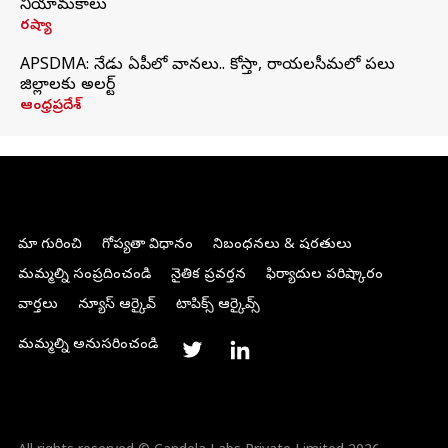
నియామకాలు
రష్యా
APSDMA: నేడు ఏపీలో వానలు.. కోస్తా, రాయలసీమలో పలు
జిల్లాలకు అలర్ట్
ఆంధ్రప్రదేశ్
మా గురించి
గోప్యతా విధానం
నిబంధనలు & షరతులు
మమ్మల్ని సంప్రదించండి
నైతిక ప్రవర్తన
ఫిర్యాదుల పరిష్కారం
వార్తలు
న్యూస్ ఆర్కైవ్
టాపిక్స్ ఆర్కైవ్స్
మమ్మల్ని అనుసరించండి