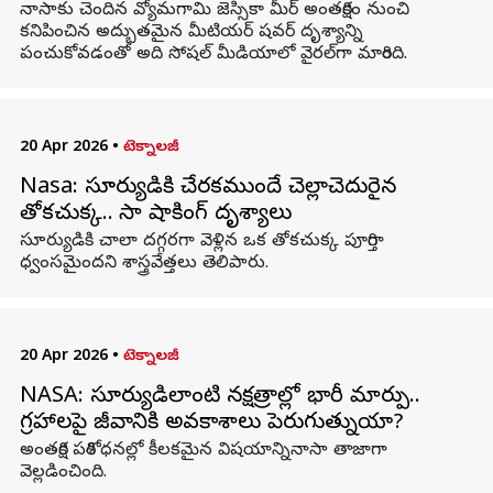
నాసాకు చెందిన వ్యోమగామి జెస్సికా మీర్ అంతరిక్షం నుంచి
కనిపించిన అద్భుతమైన మీటియర్ షవర్ దృశ్యాన్ని
పంచుకోవడంతో అది సోషల్ మీడియాలో వైరల్‌గా మారింది.
20 Apr 2026
•
టెక్నాలజీ
Nasa: సూర్యుడికి చేరకముందే చెల్లాచెదురైన
తోకచుక్క.. నాసా షాకింగ్ దృశ్యాలు
సూర్యుడికి చాలా దగ్గరగా వెళ్లిన ఒక తోకచుక్క పూర్తిగా
ధ్వంసమైందని శాస్త్రవేత్తలు తెలిపారు.
20 Apr 2026
•
టెక్నాలజీ
NASA: సూర్యుడిలాంటి నక్షత్రాల్లో భారీ మార్పు..
గ్రహాలపై జీవానికి అవకాశాలు పెరుగుతున్నాయా?
అంతరిక్ష పరిశోధనల్లో కీలకమైన విషయాన్నినాసా తాజాగా
వెల్లడించింది.