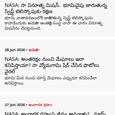
NASA: నాసా వినూత్న మిషన్‌.. భూమివైపు జారుతున్న
స్విఫ్ట్‌ టెలిస్కోపుకు రక్షణ
భూమి వాతావరణంలోకి జారిపోతున్న స్విఫ్ట్‌ టెలిస్కోపును
కాపాడేందుకు అమెరికా అంతరిక్ష సంస్థ నాసా ఈ వారం వినూత్న
మిషన్‌ను చేపట్టనుంది.
28 Jun 2026
•
అమెరికా
NASA: అంతరిక్షం నుంచి మేఘాలు ఇలా
కనిపిస్తాయా? నాసా వ్యోమగామి షేర్ చేసిన ఫొటోలు
వైరల్
భూమి మీద నుంచి చూస్తే మేఘాలు ఎప్పుడూ కనిపించేలా
అనిపిస్తాయి.
27 Jun 2026
•
అంగారక గ్రహం
NASA: అంగారక గ్రహంపై జీవం ఆనవాళ్లు?.. మార్స్