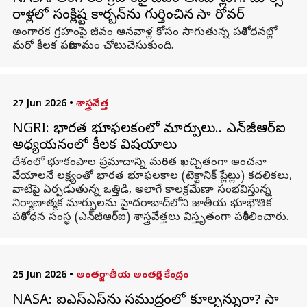
రాళ్లలో సంక్లిష్ట కార్బన్‌ను గుర్తించిన నాసా రోవర్
అంగారక గ్రహంపై జీవం ఆనవాళ్ల కోసం సాగుతున్న పరిశోధనల్లో
మరో కీలక పరిణామం చోటుచేసుకుంది.
27 Jun 2026
•
శాస్త్రవేత్త
NGRI: భారత భూఫలకంలో మార్పులు.. ఎన్‌జీఆర్‌ఐ
అధ్యయనంలో కీలక విషయాలు
దేశంలో భూకంపాల ప్రమాదాన్ని మరింత ఖచ్చితంగా అంచనా
వేయాలనే లక్ష్యంతో భారత భూఫలకాల (టెక్టానిక్ ప్లేట్లు) కదలికలు,
వాటిపై ఏర్పడుతున్న ఒత్తిడి, అలాగే కాలక్రమేణా సంభవిస్తున్న
నిర్మాణాత్మక మార్పులను హైదరాబాద్‌లోని జాతీయ భూభౌతిక
పరిశోధన సంస్థ (ఎన్‌జీఆర్‌ఐ) శాస్త్రవేత్తలు విస్తృతంగా పరిశీలించారు.
25 Jun 2026
•
అంతర్జాతీయ అంతరిక్ష కేంద్రం
NASA: ఐఎస్‌ఎస్‌ను సముద్రంలో కూల్చనున్నారా? నాసా