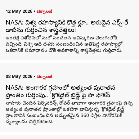
12 May 2026
•
టెక్నాలజీ
NASA: విశ్వ రహస్యానికి కొత్త క్లూ.. అరుదైన ఎక్స్-రే
డాట్‌ను గుర్తించిన శాస్త్రవేత్తలు!
అంతరిక్ష పరిశోధనల్లో మరో సంచలన ఆవిష్కరణ వెలుగులోకి
వచ్చింది. విశ్వ ఆది దశకు సంబంధించిన అతిపెద్ద రహస్యాల్లో
ఒకదానికి సమాధానం దొరికే అవకాశాన్ని శాస్త్రవేత్తలు గుర్తించారు.
08 May 2026
•
టెక్నాలజీ
NASA: అంగారక గ్రహంలో అత్యంత పురాతన
ప్రాంతం గుర్తింపు.. 'క్రొకడైల్ బ్రిడ్జ్'పై నాసా ఫోకస్
నాసాకు చెందిన పెర్సెవరెన్స్ రోవర్ తాజాగా అంగారక గ్రహంపై ఉన్న
అత్యంత పురాతన ప్రాంతాల్లో ఒకటిగా భావిస్తున్న 'క్రొకడైల్ బ్రిడ్జ్'
ప్రాంతానికి సంబంధించిన అద్భుతమైన 360 డిగ్రీల పానోరమిక్
దృశ్యాలను చిత్రీకరించింది.