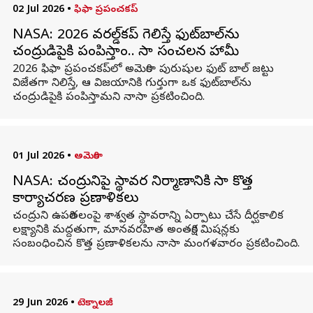
02 Jul 2026
•
ఫిఫా ప్రపంచకప్
NASA: 2026 వరల్డ్‌కప్ గెలిస్తే ఫుట్‌బాల్‌ను
చంద్రుడిపైకి పంపిస్తాం.. నాసా సంచలన హామీ
2026 ఫిఫా ప్రపంచకప్‌లో అమెరికా పురుషుల ఫుట్‌ బాల్ జట్టు
విజేతగా నిలిస్తే, ఆ విజయానికి గుర్తుగా ఒక ఫుట్‌బాల్‌ను
చంద్రుడిపైకి పంపిస్తామని నాసా ప్రకటించింది.
01 Jul 2026
•
అమెరికా
NASA: చంద్రునిపై స్థావర నిర్మాణానికి నాసా కొత్త
కార్యాచరణ ప్రణాళికలు
చంద్రుని ఉపరితలంపై శాశ్వత స్థావరాన్ని ఏర్పాటు చేసే దీర్ఘకాలిక
లక్ష్యానికి మద్దతుగా, మానవరహిత అంతరిక్ష మిషన్లకు
సంబంధించిన కొత్త ప్రణాళికలను నాసా మంగళవారం ప్రకటించింది.
29 Jun 2026
•
టెక్నాలజీ