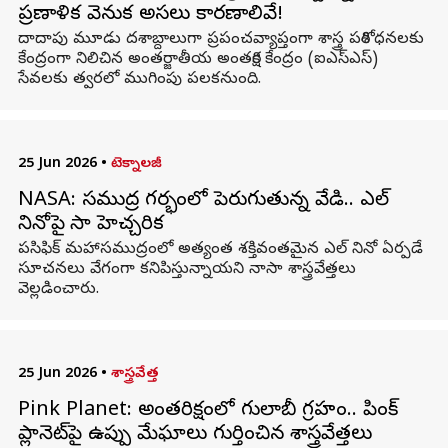
ప్రణాళిక వెనుక అసలు కారణాలివే!
దాదాపు మూడు దశాబ్దాలుగా ప్రపంచవ్యాప్తంగా శాస్త్ర పరిశోధనలకు
కేంద్రంగా నిలిచిన అంతర్జాతీయ అంతరిక్ష కేంద్రం (ఐఎస్‌ఎస్‌)
సేవలకు త్వరలో ముగింపు పలకనుంది.
25 Jun 2026
•
టెక్నాలజీ
NASA: సముద్ర గర్భంలో పెరుగుతున్న వేడి.. ఎల్
నినోపై నాసా హెచ్చరిక
పసిఫిక్ మహాసముద్రంలో అత్యంత శక్తివంతమైన ఎల్ నినో ఏర్పడే
సూచనలు వేగంగా కనిపిస్తున్నాయని నాసా శాస్త్రవేత్తలు
వెల్లడించారు.
25 Jun 2026
•
శాస్త్రవేత్త
Pink Planet: అంతరిక్షంలో గులాబీ గ్రహం.. పింక్
ప్లానెట్‌పై ఉప్పు మేఘాలు గుర్తించిన శాస్త్రవేత్తలు