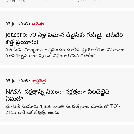
03 Jul 2026
•
అమెరికా
JetZero: 70 ఏళ్ల విమాన డిజైన్‌కు గుడ్‌బై.. జెట్‌జీరో
కొత్త ప్రయోగం!
గత ఏడు దశాబ్దాలుగా ప్రపంచం చూసిన ప్రయాణికుల విమానాల
రూపకల్పన దాదాపు ఒకే విధంగా కొనసాగుతోంది.
03 Jul 2026
•
శాస్త్రవేత్త
NASA: నక్షత్రాన్ని నిజంగా నక్షత్రంగా నిలబెట్టేది
ఏమిటి?
భూమికి సుమారు 1,350 కాంతి సంవత్సరాల దూరంలో TOI-
2155 అనే ఒక నక్షత్రం ఉంది.