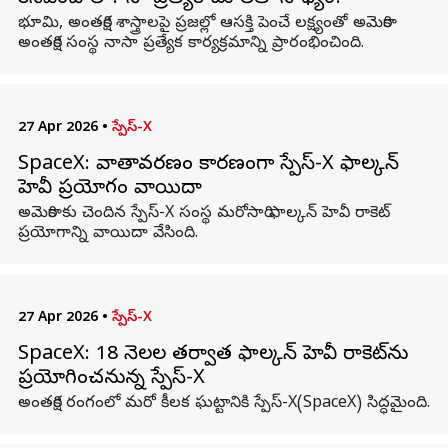
భూమి, అంతరిక్ష శాస్త్రాలపై ప్రజల్లో ఆసక్తి పెంచే లక్ష్యంతో అమెరికా
అంతరిక్ష సంస్థ నాసా ప్రత్యేక కార్యక్రమాన్ని ప్రారంభించింది.
27 Apr 2026
•
స్పేస్-X
SpaceX: వాతావరణం కారణంగా స్పేస్‌-X ఫాల్కన్
హెవీ ప్రయోగం వాయిదా
అమెరికాకు చెందిన స్పేస్‌-X సంస్థ మరోసారి ఫాల్కన్ హెవీ రాకెట్
ప్రయోగాన్ని వాయిదా వేసింది.
27 Apr 2026
•
స్పేస్-X
SpaceX: 18 నెలల తర్వాత ఫాల్కన్ హెవీ రాకెట్‌ను
ప్రయోగించనున్న స్పేస్‌-X
అంతరిక్ష రంగంలో మరో కీలక ఘట్టానికి స్పేస్‌-X(SpaceX) సిద్ధమైంది.