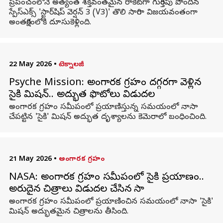
ప్రపంచంలోనే అత్యంత శక్తివంతమైన రాకెట్‌గా గుర్తింపు పొందిన
స్పేస్‌ఎక్స్‌ 'స్టార్‌షిప్ వెర్షన్ 3 (V3)' తొలి సారిగా విజయవంతంగా
అంతరిక్షంలోకి దూసుకెళ్లింది.
22 May 2026
•
టెక్నాలజీ
Psyche Mission: అంగారక గ్రహం దగ్గరగా వెళ్లిన
సైకి మిషన్.. అద్భుత ఫొటోలు విడుదల
అంగారక గ్రహం సమీపంలో ప్రయాణిస్తున్న సమయంలో నాసా
చేపట్టిన 'సైకి' మిషన్ అద్భుత దృశ్యాలను కెమెరాలో బంధించింది.
21 May 2026
•
అంగారక గ్రహం
NASA: అంగారక గ్రహం సమీపంలో సైకి ప్రయాణం..
అరుదైన చిత్రాలు విడుదల చేసిన నాసా
అంగారక గ్రహం సమీపంలో ప్రయాణించిన సమయంలో నాసా 'సైకి'
మిషన్ అద్భుతమైన చిత్రాలను తీసింది.