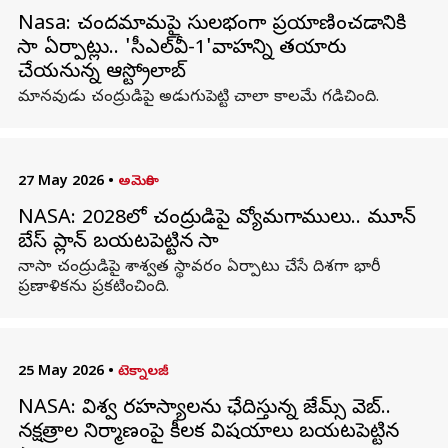
Nasa: చందమామపై సులభంగా ప్రయాణించడానికి
నాసా ఏర్పాట్లు.. 'సీఎల్‌వీ-1'వాహనాన్ని తయారు
చేయనున్న ఆస్ట్రోలాబ్
మానవుడు చంద్రుడిపై అడుగుపెట్టి చాలా కాలమే గడిచింది.
27 May 2026
•
అమెరికా
NASA: 2028లో చంద్రుడిపై వ్యోమగాములు.. మూన్
బేస్ ప్లాన్ బయటపెట్టిన నాసా
నాసా చంద్రుడిపై శాశ్వత స్థావరం ఏర్పాటు చేసే దిశగా భారీ
ప్రణాళికను ప్రకటించింది.
25 May 2026
•
టెక్నాలజీ
NASA: విశ్వ రహస్యాలను ఛేదిస్తున్న జేమ్స్ వెబ్..
నక్షత్రాల నిర్మాణంపై కీలక విషయాలు బయటపెట్టిన