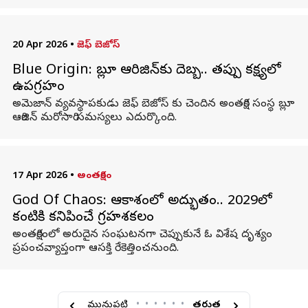
20 Apr 2026
•
జెఫ్‌ బెజోస్‌
Blue Origin: బ్లూ ఆరిజిన్‌కు దెబ్బ.. తప్పు కక్ష్యలో
ఉపగ్రహం
అమెజాన్ వ్యవస్థాపకుడు జెఫ్ బెజోస్ కు చెందిన అంతరిక్ష సంస్థ బ్లూ
ఆరిజిన్ మరోసారి సమస్యలు ఎదుర్కొంది.
17 Apr 2026
•
అంతరిక్షం
God Of Chaos: ఆకాశంలో అద్భుతం.. 2029లో
కంటికి కనిపించే గ్రహశకలం
అంతరిక్షంలో అరుదైన సంఘటనగా చెప్పుకునే ఓ విశేష దృశ్యం
ప్రపంచవ్యాప్తంగా ఆసక్తి రేకెత్తించనుంది.
మునుపటి
•
•
•
•
•
•
తరువాత