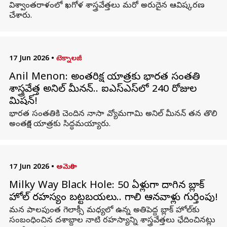
విశ్వాంతరాళంలో ఖగోళ శాస్త్రవేత్తలు మరో అరుదైన ఆవిష్కరణ
చేశారు.
17 Jun 2026
•
టెక్నాలజీ
Anil Menon: అంతరిక్ష యాత్రకు భారత సంతతి
శాస్త్రవేత్త అనిల్ మీనన్.. ఐఎస్ఎస్‌లో 240 రోజుల
మిషన్!
భారత సంతతికి చెందిన నాసా వ్యోమగామి అనిల్ మీనన్ తన తొలి
అంతరిక్ష యాత్రకు సిద్ధమయ్యారు.
17 Jun 2026
•
అమెరికా
Milky Way Black Hole: 50 ఏళ్లుగా దాగిన బ్లాక్
హోల్ రహస్యం బట్టబయలు.. గాలి ఆనవాళ్లు గుర్తింపు!
మన పాలపుంత గెలాక్సీ మధ్యలో ఉన్న అతిపెద్ద బ్లాక్ హోల్‌కు
సంబంధించిన దశాబ్దాల నాటి రహస్యాన్ని శాస్త్రవేత్తలు ఛేదించినట్లు