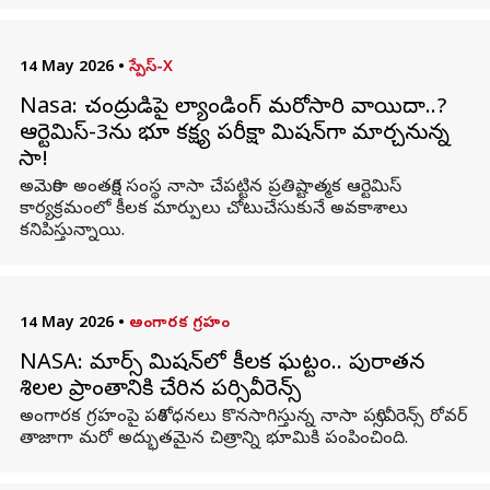
14 May 2026
•
స్పేస్-X
Nasa: చంద్రుడిపై ల్యాండింగ్ మరోసారి వాయిదా..?
ఆర్టెమిస్-3ను భూ కక్ష్య పరీక్షా మిషన్‌గా మార్చనున్న
నాసా!
అమెరికా అంతరిక్ష సంస్థ నాసా చేపట్టిన ప్రతిష్టాత్మక ఆర్టెమిస్
కార్యక్రమంలో కీలక మార్పులు చోటుచేసుకునే అవకాశాలు
కనిపిస్తున్నాయి.
14 May 2026
•
అంగారక గ్రహం
NASA: మార్స్ మిషన్‌లో కీలక ఘట్టం.. పురాతన
శిలల ప్రాంతానికి చేరిన పర్సివీరెన్స్
అంగారక గ్రహంపై పరిశోధనలు కొనసాగిస్తున్న నాసా పర్సివీరెన్స్ రోవర్
తాజాగా మరో అద్భుతమైన చిత్రాన్ని భూమికి పంపించింది.