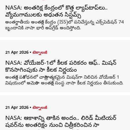
NASA: అంతరిక్ష కేంద్రంలో కొత్త ల్యాప్‌టాప్‌లు..
వ్యోమగాములకు అధునాతన సిస్టమ్స్
అంతర్జాతీయ అంతరిక్ష కేంద్రం (ISS)లో పనిచేస్తున్న ఎక్స్‌పెడిషన్ 74
బృందానికి నాసా భారీ అప్‌గ్రేడ్ అందిస్తోంది.
21 Apr 2026
•
టెక్నాలజీ
NASA: వోయేజర్-1లో కీలక పరికరం ఆఫ్.. మిషన్
కొనసాగింపుకు నాసా కీలక నిర్ణయం
అంతరిక్ష పరిశోధనలో చారిత్రాత్మకమైన మిషన్‌గా నిలిచిన వోయేజర్ 1
విషయంలో అమెరికా అంతరిక్ష సంస్థ నాసా కీలక నిర్ణయం తీసుకుంది.
21 Apr 2026
•
టెక్నాలజీ
NASA: ఆకాశాన్ని తాకిన అందం.. లిరిడ్ మీటియర్
షవర్‌ను అంతరిక్షం నుంచి చిత్రీకరించిన నాసా