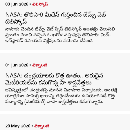
03 Jun 2026
•
టెలిస్కోప్
NASA: తొలిసారి మీథేన్ గుర్తించిన జేమ్స్ వెబ్
టెలిస్కోప్
నాసాకు చెందిన జేమ్స్ వెబ్ స్పేస్ టెలిస్కోప్ అంతరిక్షం వెలుపలి
ప్రాంతం నుంచి వచ్చిన ఓ ఖగోళ వస్తువుపై తొలిసారిగా మిడ్-
ఇన్‌ఫ్రారెడ్ రసాయన విశ్లేషణను నమోదు చేసింది.
01 Jun 2026
•
టెక్నాలజీ
NASA: చంద్రయానాలకు కొత్త ఊతం.. అరుదైన
మెటీరియల్‌ను కనుగొన్న నాసా శాస్త్రవేత్తలు
భవిష్యత్తులో చంద్రుడిపై మానవ నివాసాల ఏర్పాటుకు, అంతరిక్ష
యాత్రికుల సామగ్రి భారాన్ని తగ్గించేందుకు ఉపయోగపడే కొత్త
పదార్థాన్ని (మెటీరియల్) నాసా శాస్త్రవేత్తలు కనుగొన్నారు.
29 May 2026
•
టెక్నాలజీ