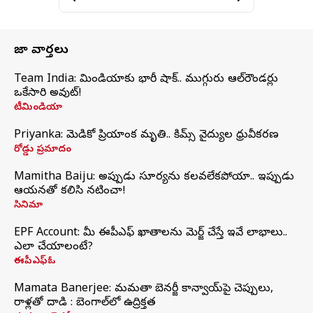
తాజా వార్తలు
Team India: టీమిండియాకు భారీ షాక్.. ముగ్గురు ఆల్‌రౌండర్లు
ఒకేసారి అవుట్!
టీమిండియా
Priyanka: మెడికో ప్రియాంక మృతి.. కిమ్స్‌ వైద్యుల ధ్రువీకరణ
రోడ్డు ప్రమాదం
Mamitha Baiju: అప్పుడు సూర్యను కలవలేకపోయా.. ఇప్పుడు
ఆయనతో కలిసి నటించా!
సినిమా
EPF Account: మీ ఈపీఎఫ్ ఖాతాలను మెర్జ్ చేస్తే ఇవే లాభాలు..
ఎలా చేయాలంటే?
ఈపీఎఫ్ఓ
Mamata Banerjee: మమతా బెనర్జీ కాన్వాయ్‌పై చెప్పులు,
రాళ్లతో దాడి : బెంగాల్‌లో ఉద్రిక్తత