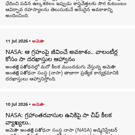
ఛేదించి పడిన ఉల్కశకలం ఇప్పుడు శాస్త్రవేత్తలకు సౌర కుటుంబం
ఆవిర్భావ రహస్యాలను తెలుసుకునే అరుదైన అవకాశాన్ని
అందించింది.
11 Jul 2026
•
అమెరికా
NASA: ఆ గ్రహంపై జీవించే అవకాశం.. వాలంటీర్ల
కోసం నాసా దరఖాస్తుల ఆహ్వానం
అంతరిక్ష పరిశోధనల్లో మరో కీలక ముందడుగు వేస్తున్న అమెరికా
అంతరిక్ష పరిశోధనా సంస్థ (నాసా) తాజాగా ప్రత్యేక కార్యక్రమానికి
దరఖాస్తులు ఆహ్వానిస్తోంది.
10 Jul 2026
•
అమెరికా
NASA: గ్రహాంతరవాసుల ఉనికిపై నాసా చీఫ్ కీలక
వ్యాఖ్యలు..
అమెరికా అంతరిక్ష పరిశోధనా సంస్థ నాసా (NASA) అడ్మినిస్ట్రేటర్