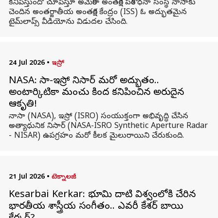
కనిపిస్తుందో చూపిస్తూ అమెరికా అంతరిక్ష పరిశోధనా సంస్థ నాసాకు
చెందిన అంతర్జాతీయ అంతరిక్ష కేంద్రం (ISS) ఓ అద్భుతమైన
టైమ్‌లాప్స్‌ వీడియోను విడుదల చేసింది.
24 Jul 2026
•
ఇస్రో
NASA: నాసా-ఇస్రో నిసార్ మరో అద్భుతం..
అంటార్కిటికా మంచు కింద కనిపించిన అరుదైన
ఆకృతి!
నాసా (NASA), ఇస్రో (ISRO) సంయుక్తంగా అభివృద్ధి చేసిన
అత్యాధునిక నిసార్ (NASA-ISRO Synthetic Aperture Radar
- NISAR) ఉపగ్రహం మరో కీలక మైలురాయిని చేరుకుంది.
21 Jul 2026
•
టెక్నాలజీ
Kesarbai Kerkar: భూమి దాటి విశ్వంలోకి చేరిన
భారతీయ శాస్త్రీయ సంగీతం.. ఎవరీ కేశర్ బాయి