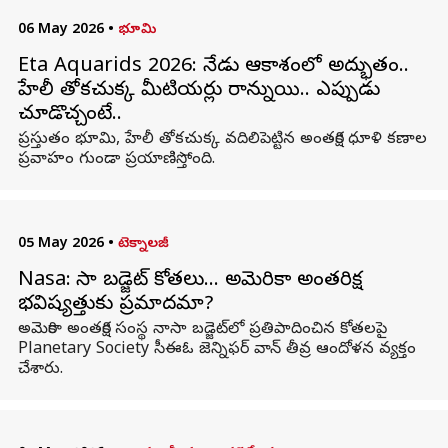
06 May 2026
•
భూమి
Eta Aquarids 2026: నేడు ఆకాశంలో అద్భుతం..
హేలీ తోకచుక్క మీటియర్లు రానున్నాయి.. ఎప్పుడు
చూడొచ్చంటే..
ప్రస్తుతం భూమి, హేలీ తోకచుక్క వదిలిపెట్టిన అంతరిక్ష ధూళి కణాల
ప్రవాహం గుండా ప్రయాణిస్తోంది.
05 May 2026
•
టెక్నాలజీ
Nasa: నాసా బడ్జెట్ కోతలు… అమెరికా అంతరిక్ష
భవిష్యత్తుకు ప్రమాదమా?
అమెరికా అంతరిక్ష సంస్థ నాసా బడ్జెట్‌లో ప్రతిపాదించిన కోతలపై
Planetary Society సీఈఓ జెన్నిఫర్ వాన్ తీవ్ర ఆందోళన వ్యక్తం
చేశారు.