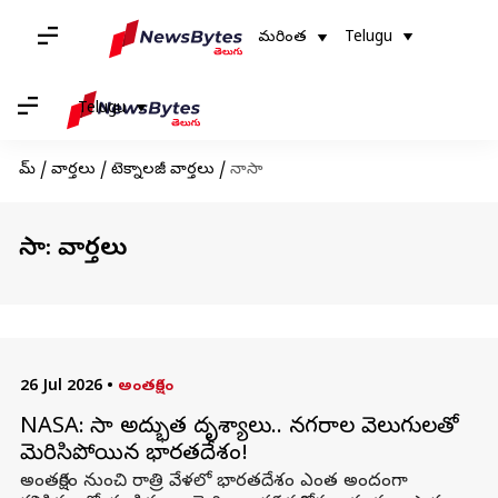
మరింత
Telugu
Telugu
హోమ్
/
వార్తలు
/
టెక్నాలజీ వార్తలు
/
నాసా
నాసా: వార్తలు
26 Jul 2026
•
అంతరిక్షం
NASA: నాసా అద్భుత దృశ్యాలు.. నగరాల వెలుగులతో
మెరిసిపోయిన భారతదేశం!
అంతరిక్షం నుంచి రాత్రి వేళలో భారతదేశం ఎంత అందంగా