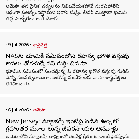
అమెరికా తన సైనిక చర్యలను నిలిపివేయకపోతే మరచిపోలేని
విధంగా ప్రతిస్పందిస్తామని ఇరాన్‌ సుప్రీం లీడర్‌ మొజ్తాబా ఖమేనీ
తీవ్ర హెచ్చరికలు జారీ చేశారు.
19 Jul 2026
•
శాస్త్రవేత్త
NASA: భూమికి సమీపంలోని రహస్య ఖగోళ వస్తువు
అసలు తోకచుక్కేనని గుర్తించిన నాసా
భూమికి సమీపంలో సంచరిస్తున్న ఓ రహస్య ఖగోళ వస్తువు గురించి
ఎన్నో సంవత్సరాలుగా నెలకొన్న సందేహాలకు నాసా శాస్త్రవేత్తలు
తెరదించారు.
16 Jul 2026
•
అమెరికా
New Jersey: న్యూజెర్సీ ఇంటిపై పడిన ఉల్కలో
గ్రహాంతర మూలాలున్న జీవరసాయనాల ఆనవాళ్లు
అమెరికాలోని న్యూజెర్సీ రాష్ట్రంలో రెండేళ్ల క్రితం ఓ ఇంటి పైకప్పును