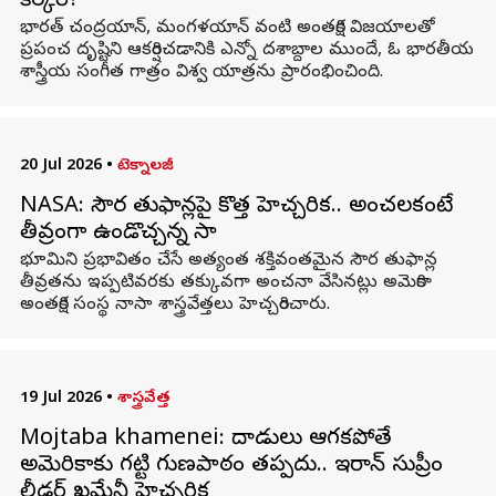
కేర్కర్?
భారత్ చంద్రయాన్, మంగళయాన్ వంటి అంతరిక్ష విజయాలతో
ప్రపంచ దృష్టిని ఆకర్షించడానికి ఎన్నో దశాబ్దాల ముందే, ఓ భారతీయ
శాస్త్రీయ సంగీత గాత్రం విశ్వ యాత్రను ప్రారంభించింది.
20 Jul 2026
•
టెక్నాలజీ
NASA: సౌర తుఫాన్లపై కొత్త హెచ్చరిక.. అంచనాలకంటే
తీవ్రంగా ఉండొచ్చన్న నాసా
భూమిని ప్రభావితం చేసే అత్యంత శక్తివంతమైన సౌర తుఫాన్ల
తీవ్రతను ఇప్పటివరకు తక్కువగా అంచనా వేసినట్లు అమెరికా
అంతరిక్ష సంస్థ నాసా శాస్త్రవేత్తలు హెచ్చరించారు.
19 Jul 2026
•
శాస్త్రవేత్త
Mojtaba khamenei: దాడులు ఆగకపోతే
అమెరికాకు గట్టి గుణపాఠం తప్పదు.. ఇరాన్‌ సుప్రీం
లీడర్‌ ఖమేనీ హెచ్చరిక