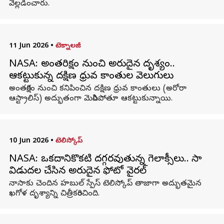
వెల్లడించారు.
11 Jun 2026
•
టెక్నాలజీ
NASA: అంతరిక్షం నుంచి అరుదైన దృశ్యం..
ఆకట్టుకున్న దక్షిణ ధ్రువ కాంతుల వెలుగులు
అంతరిక్షం నుంచి కనిపించిన దక్షిణ ధ్రువ కాంతులు (అరోరా
ఆస్ట్రాలిస్) అద్భుతంగా మెరిసిపోతూ ఆకట్టుకున్నాయి.
10 Jun 2026
•
టెలిస్కోప్
NASA: ఒకదానికొకటి దగ్గరవుతున్న గెలాక్సీలు.. నాసా
విడుదల చేసిన అరుదైన ఫోటో వైరల్
నాసాకు చెందిన హబుల్ స్పేస్ టెలిస్కోప్‌ తాజాగా అద్భుతమైన
ఖగోళ దృశ్యాన్ని చిత్రీకరించింది.