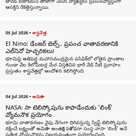
జారెడ్ ఐజాక్‌మన్ తాజాగా చేసిన వ్యాఖ్యలు ప్రపంచవ్యాప్తంగా
ఆసక్తిని రేకెత్తిస్తున్నాయి.
05 Jul 2026
•
శాస్త్రవేత్త
El Nino: డేంజర్ బెల్స్.. ప్రపంచ వాతావరణానికి
ఎల్‌నినో హెచ్చరికలు!
భూమిపై అతిపెద్ద మహాసముద్రమైన పసిఫిక్‌లో లోతైన ప్రాంతాల
గుండా వేల కిలోమీటర్ల మేర విస్తరించిన భారీ వేడి నీటి ప్రవాహం
ప్రస్తుతం శాస్త్రవేత్తల్లో ఆందోళన కలిగిస్తోంది.
04 Jul 2026
•
అమెరికా
NASA: నాసా టెలిస్కోపును కాపాడేందుకు 'లింక్'
వ్యోమనౌక ప్రయోగం
భూమి వాతావరణం వైపు వేగంగా దిగివస్తున్న స్విఫ్ట్ టెలిస్కోపును
రక్షించే లక్ష్యంతో అమెరికా అంతరిక్ష పరిశోధనా సంస్థ నాసా 'లింక్' అనే
ప్రత్యేక వ్యోమనౌకను విజయవంతంగా ప్రయోగించింది.