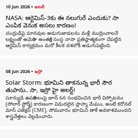
10 Jun 2026
•
ఇటలీ
NASA: ఆర్టెమిస్-3కు ఈ నలుగురే ఎందుకు? నాసా
ఎంపిక వెనుక అసలు కారణం!
చంద్రుడిపై మానవుల అడుగుజాడలను మళ్లీ ముద్రించాలనే
లక్ష్యంతో అమెరికా అంతరిక్ష సంస్థ నాసా ప్రతిష్ఠాత్మకంగా చేపట్టిన
ఆర్టెమిస్ కార్యక్రమం మరో కీలక దశలోకి అడుగుపెట్టింది.
08 Jun 2026
•
ఇస్రో
Solar Storm: భూమిని తాకనున్న భారీ సౌర
తుపాను.. నాసా, ఇస్రో హై అలర్ట్!
సూర్యుడి ఉపరితలంపై జూన్ 6న సంభవించిన భారీ విస్ఫోటనం
(సోలార్ స్టోర్మ్) కారణంగా విడుదలైన ప్లాస్మా మేఘం, అంటే కరోనల్
మాస్ ఎజెక్షన్ (CME), సోమవారం భూమిని తాకే అవకాశముందని
శాస్త్రవేత్తలు వెల్లడించారు.