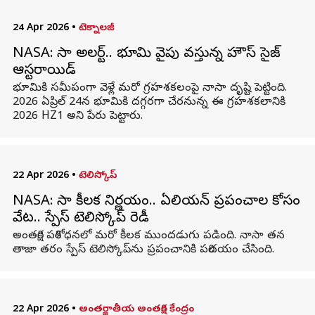
24 Apr 2026
•
టెక్నాలజీ
NASA: నాసా అలర్ట్.. భూమి వైపు వస్తున్న హౌస్ సైజ్
ఆస్టరాయిడ్
భూమికి సమీపంగా వెళ్లే మరో గ్రహశకలంపై నాసా దృష్టి పెట్టింది.
2026 ఏప్రిల్ 24న భూమికి దగ్గరగా చేరనున్న ఈ గ్రహశకలానికి
2026 HZ1 అని పేరు పెట్టారు.
22 Apr 2026
•
టెలిస్కోప్
NASA: నాసా కీలక నిర్ణయం.. ఏలియన్ ప్రపంచాల కోసం
వేట.. స్పేస్ టెలిస్కోప్ రెడీ
అంతరిక్ష పరిశోధనలో మరో కీలక ముందడుగు పడింది. నాసా తన
తాజా తరం స్పేస్ టెలిస్కోప్‌ను ప్రపంచానికి పరిచయం చేసింది.
22 Apr 2026
•
అంతర్జాతీయ అంతరిక్ష కేంద్రం