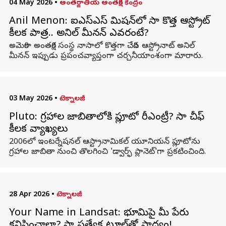
04 May 2026
•
అంతర్జాతీయ అంతరిక్ష కేంద్రం
Anil Menon: ఐఎస్ఎస్ మిషన్‌లో నాసా కొత్త ఆస్ట్రోనాట్
కీలక పాత్ర.. అనిల్ మీనన్ ఎవరంటే?
అమెరికా అంతరిక్ష సంస్థ నాసాలో కొత్తగా చేరిన ఆస్ట్రోనాట్ అనిల్
మీనన్ ఇప్పుడు ప్రపంచవ్యాప్తంగా చర్చనీయాంశంగా మారారు.
03 May 2026
•
టెక్నాలజీ
Pluto: గ్రహాల జాబితాలోకి ప్లూటో రీఎంట్రీ? నాసా చీఫ్
కీలక వ్యాఖ్యలు
2006లో ఇంటర్నేషనల్ ఆస్ట్రానామికల్ యూనియన్ ప్లూటోను
గ్రహాల జాబితా నుంచి తొలగించి 'డ్వార్ఫ్ ప్లానెట్'గా ప్రకటించింది.
28 Apr 2026
•
టెక్నాలజీ
Your Name in Landsat: భూమిపై మీ పేరు
కనిపించాలా? నాసా ప్రత్యేక టూల్‌తో సాధ్యం!