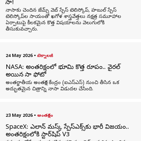
నాసా!
నాసాకు చెందిన జేమ్స్ వెబ్ స్పేస్ టెలిస్కోప్, హబుల్ స్పేస్
టెలిస్కోప్‌ల సాయంతో ఖగోళ శాస్త్రవేత్తలు నక్షత్ర సమూహాల
ఏర్పాటుపై కీలకమైన కొత్త విషయాలను వెలుగులోకి
తీసుకువచ్చారు.
24 May 2026
•
టెక్నాలజీ
NASA: అంతరిక్షంలో భూమి కొత్త రూపం.. వైరల్
అయిన నాసా ఫోటో
అంతర్జాతీయ అంతరిక్ష కేంద్రం (ఐఎస్ఎస్) నుంచి తీసిన ఒక
అద్భుతమైన చిత్రాన్ని నాసా విడుదల చేసింది.
23 May 2026
•
అంతరిక్షం
SpaceX: ఎలాన్ మస్క్ స్పేస్‌ఎక్స్‌కు భారీ విజయం..
అంతరిక్షంలోకి స్టార్‌షిప్ V3