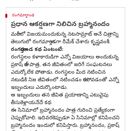
రంగమార్తాండ
ప్రధాన ఆకర్షణగా నిలిచిన బ్రహ్మానందం
మరాఠీలో విజయమందుకున్న నటసామ్రాట్ అనే చిత్రాన్ని
తెలుగులో రంగమార్తాండగా రీమేక్ చేశారు కృష్ణవంశీ.
రంగమార్తాండ కథ ఏంటంటే:
రంగస్థలం కళాకారుడిగా ఎన్నో విజయాలు అందుకున్న
ప్రకాష్ రాజ్ పాత్ర, తన జీవితంలో జరిగే సంఘటనలు
ఎదుర్కోలేక పోతాడు. రంగస్థలం మీద నటించిన
నటుడికి నిజ జీవితంలో నటించడం రాకపోవడంతో ఎన్నో
ఇబ్బందులు ఎదుర్కొంటాడు.
ఆ ఇబ్బందులు తన జీవిత ప్రయాణాన్ని ఎటువైపు
తీసుకెళ్లాయనేదే కథ.
ఈ సినిమాలో బ్రహ్మానందం పాత్ర గురించి ప్రత్యేకంగా
చెప్పుకోవాలి. ఇదివరకెప్పుడూ ఏ సినిమాల్లో కనిపించని
బ్రహ్మానందం ఇందులో కనిపిస్తారు. బ్రహ్మానందం, ప్రకాష్