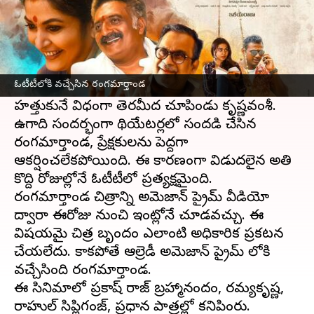
ఈ వార్తాకథనం ఏంటి
చాలా రోజుల తర్వాత
రంగమార్తాండ
సినిమాతో ప్రేక్షకుల
ముందుకు వచ్చాడు కృష్ణవంశీ. నటుడి జీవితంలో జరిగే
ఓటీటీలోకి వచ్చేసిన రంగమార్తాండ
సంఘటనలను, ఎదుర్కొన్న అనుభవాలను గుండెకి
హత్తుకునే విధంగా తెరమీద చూపించాడు కృష్ణవంశీ.
ఉగాది సందర్భంగా థియేటర్లలో సందడి చేసిన
రంగమార్తాండ, ప్రేక్షకులను పెద్దగా
ఆకర్షించలేకపోయింది. ఈ కారణంగా విడుదలైన అతి
కొద్ది రోజుల్లోనే ఓటీటీలో ప్రత్యక్షమైంది.
రంగమార్తాండ చిత్రాన్ని అమెజాన్ ప్రైమ్ వీడియో
ద్వారా ఈరోజు నుంచి ఇంట్లోనే చూడవచ్చు. ఈ
విషయమై చిత్ర బృందం ఎలాంటి అధికారిక ప్రకటన
చేయలేదు. కాకపోతే ఆల్రెడీ అమెజాన్ ప్రైమ్ లోకి
వచ్చేసింది రంగమార్తాండ.
ఈ సినిమాలో ప్రకాష్ రాజ్ బ్రహ్మానందం, రమ్యకృష్ణ,