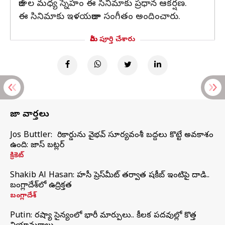
రాజ్ ల మధ్య స్నేహం ఈ సినిమాకు ప్రధాన ఆకర్షణ.
ఈ సినిమాకు ఇళయరాజా సంగీతం అందించారు.
మీరు పూర్తి చేశారు
తాజా వార్తలు
Jos Buttler: నా రికార్డును వైభవ్ సూర్యవంశీ బద్దలు కొట్టే అవకాశం
ఉంది: జాస్ బట్లర్
క్రికెట్
Shakib Al Hasan: హసీనా ప్రెస్‌మీట్‌ తర్వాత షకీబ్‌ ఇంటిపై దాడి..
బంగ్లాదేశ్‌లో ఉద్రిక్తత
బంగ్లాదేశ్
Putin: రష్యా సైన్యంలో భారీ మార్పులు.. కీలక పదవుల్లో కొత్త