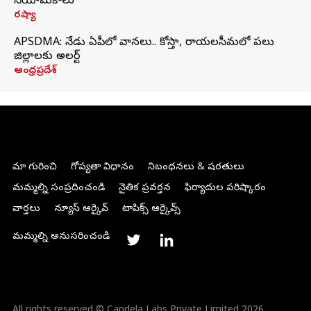
నియామకాలు
రష్యా
APSDMA: నేడు ఏపీలో వానలు.. కోస్తా, రాయలసీమలో పలు
జిల్లాలకు అలర్ట్
ఆంధ్రప్రదేశ్
మా గురించి
గోప్యతా విధానం
నిబంధనలు & షరతులు
మమ్మల్ని సంప్రదించండి
నైతిక ప్రవర్తన
ఫిర్యాదుల పరిష్కారం
వార్తలు
న్యూస్ ఆర్కైవ్
టాపిక్స్ ఆర్కైవ్స్
మమ్మల్ని అనుసరించండి
All rights reserved © Candela Labs Private Limited 2026