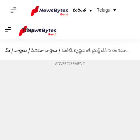
మరింత
Telugu
Telugu
హోమ్
/
వార్తలు
/
సినిమా వార్తలు
/
ఓటీటీ: కృష్ణవంశీ డైరెక్ట్ చేసిన రంగమార్తాండ ఓటీటీలోకి వచ్చేసింది
ADVERTISEMENT