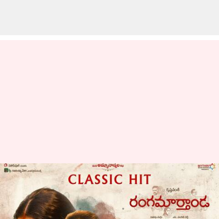
ఓటీటీ: కృష్ణవంశీ డైరెక్ట్ చేసిన
రంగమార్తాండ ఓటీటీలోకి వచ్చేసింది
వ్రాసిన వారు
Apr 07, 2023
12:18 pm
Sriram Pranateja