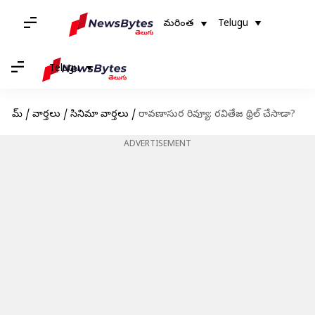
మరింత
Telugu
Telugu
హోమ్
/
వార్తలు
/
సినిమా వార్తలు
/
రావణాసుర రివ్యూ: రవితేజ థ్రిల్ చేసాడా?
ADVERTISEMENT