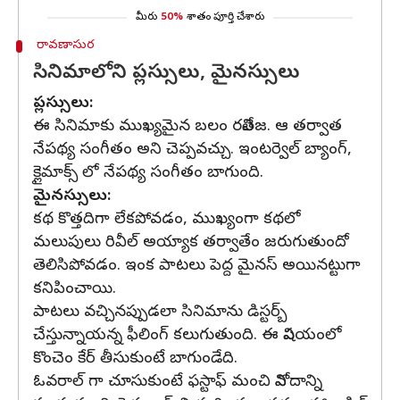
మీరు
50%
శాతం పూర్తి చేశారు
రావణాసుర
సినిమాలోని ప్లస్సులు, మైనస్సులు
ప్లస్సులు:
ఈ సినిమాకు ముఖ్యమైన బలం రవితేజ. ఆ తర్వాత
నేపథ్య సంగీతం అని చెప్పవచ్చు. ఇంటర్వెల్ బ్యాంగ్,
క్లైమాక్స్ లో నేపథ్య సంగీతం బాగుంది.
మైనస్సులు:
కథ కొత్తదిగా లేకపోవడం, ముఖ్యంగా కథలో
మలుపులు రివీల్ అయ్యాక తర్వాతేం జరుగుతుందో
తెలిసిపోవడం. ఇంక పాటలు పెద్ద మైనస్ అయినట్టుగా
కనిపించాయి.
పాటలు వచ్చినప్పుడలా సినిమాను డిస్టర్బ్
చేస్తున్నాయన్న ఫీలింగ్ కలుగుతుంది. ఈ విషయంలో
కొంచెం కేర్ తీసుకుంటే బాగుండేది.
ఓవరాల్ గా చూసుకుంటే ఫస్టాఫ్ మంచి వినోదాన్ని