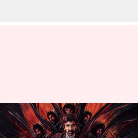
రావణాసుర రివ్యూ: రవితేజ థ్రిల్
చేసాడా?
వ్రాసిన వారు
Apr 07, 2023
03:27 pm
Sriram Pranateja