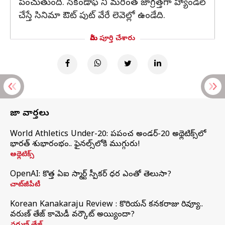
పంచుతుంది. సెకండాఫ్ ని మరింత జాగ్రత్తగా హ్యాండిల్
చేస్తే సినిమా ఔట్ పుట్ వేరే లెవెల్లో ఉండేది.
మీరు పూర్తి చేశారు
తాజా వార్తలు
World Athletics Under-20: ప్రపంచ అండర్-20 అథ్లెటిక్స్‌లో
భారత్‌ శుభారంభం.. ఫైనల్స్‌లోకి ముగ్గురు!
అథ్లెటిక్స్
OpenAI: కొత్త ఏఐ స్మార్ట్ స్పీకర్ ధర ఎంతో తెలుసా?
చాట్‌జీపీటీ
Korean Kanakaraju Review : కొరియన్ కనకరాజు రివ్యూ..
వరుణ్ తేజ్ కామెడీ వర్కౌట్ అయ్యిందా?