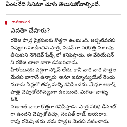
రావణాసుర
ఎవరెలా చేసారు?
రవితేజ పాత్ర ప్రేక్షకులకు కొత్తగా ఉంటుంది. అప్పటివరకు
నవ్వులు పండించిన పాత్ర, సడెన్ గా సరికొత్త మలుపు
తీసుకుని నెగెటివ్ షేడ్స్ లో కనిపిస్తాడు. ఈ వేరియేషన్
ని రవితేజ చాలా బాగా కనబరిచాడు.
హీరోయిన్లకు పెద్దగా స్కోప్ లేదు. కానీ వారి వారి పాత్రల
మేరకు బాగానే ఉన్నారు. అనూ ఇమ్మాన్యుయేల్ రెండు
మూడు సీన్లలో తప్ప మళ్ళీ కనిపించదు. మేఘా ఆకాష్
పాత్ర చెప్పుకోదగినట్టుగా ఉంటుంది. మిగతా వాళ్ళు
ఓకే.
సుశాంత్ చాలా కొత్తగా కనిపిస్తాడు. పాత్ర పరిధి డీసెంట్
గా ఉందని చెప్పుకోవచ్చు. సంపత్ రాజ్, జయరాం,
రావు రమేష్ తమ తమ పాత్రల మేరకు నటించారు.