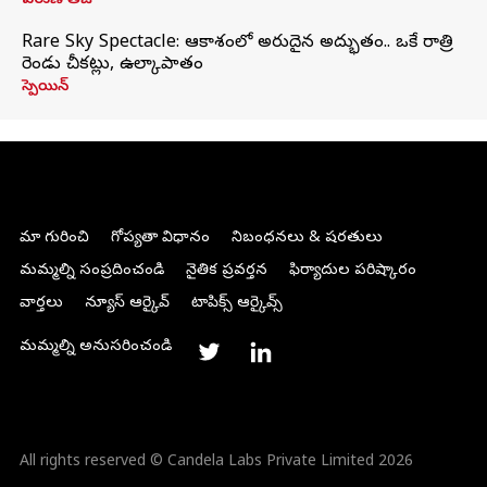
వరుణ్ తేజ్
Rare Sky Spectacle: ఆకాశంలో అరుదైన అద్భుతం.. ఒకే రాత్రి
రెండు చీకట్లు, ఉల్కాపాతం
స్పెయిన్
మా గురించి
గోప్యతా విధానం
నిబంధనలు & షరతులు
మమ్మల్ని సంప్రదించండి
నైతిక ప్రవర్తన
ఫిర్యాదుల పరిష్కారం
వార్తలు
న్యూస్ ఆర్కైవ్
టాపిక్స్ ఆర్కైవ్స్
మమ్మల్ని అనుసరించండి
All rights reserved © Candela Labs Private Limited 2026