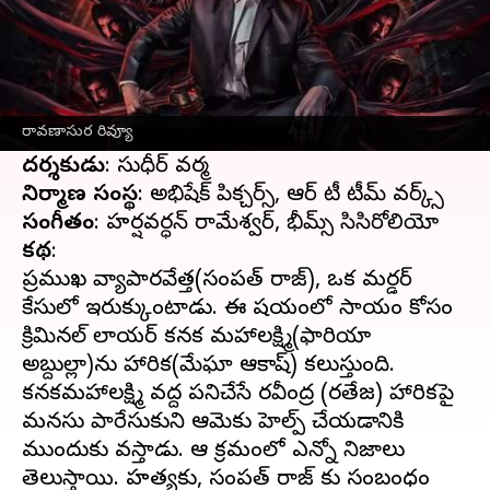
ఈ వార్తాకథనం ఏంటి
నటీనటులు
: రవితేజ, సుశాంత్, మేఘా ఆకాష్, అనూ
ఇమ్మాన్యుయేల్, పూజితా పొన్నాడ, దక్షా నగర్కార్,
రావణాసుర రివ్యూ
దర్శకుడు
నిర్మాణ సంస్థ
సంగీతం
కథ
:
ప్రముఖ వ్యాపారవేత్త(సంపత్ రాజ్), ఒక మర్డర్
కేసులో ఇరుక్కుంటాడు. ఈ విషయంలో సాయం కోసం
క్రిమినల్ లాయర్ కనక మహాలక్ష్మి(ఫారియా
అబ్దుల్లా)ను హారిక(మేఘా ఆకాష్) కలుస్తుంది.
కనకమహాలక్ష్మి వద్ద పనిచేసే రవీంద్ర (రవితేజ) హారికపై
మనసు పారేసుకుని ఆమెకు హెల్ప్ చేయడానికి
ముందుకు వస్తాడు. ఆ క్రమంలో ఎన్నో నిజాలు
తెలుస్తాయి. హత్యకు, సంపత్ రాజ్ కు సంబంధం