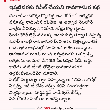
రవితేజ
ఇప్పటివరకు రివీల్ చేయని రావణాసుర కథ
ధమాకా తో వందకోట్లు కొల్లగొట్టి తన కెరీర్ లో అత్యధిక
వసూళ్ళు సాధించిన రవితేజ, ఆ తర్వాత నెలలోనే
వాల్తేరు వీరయ్య సినిమాతో 200కోట్లు కొల్లగొట్టాడు.
రెండు కెరీర్ బెస్ట్ వసూళ్ళు అందుకున్న తర్వాత వస్తున్న
మూవీ కాబట్టి రావణాసుర మీద అటు చిత్రబృందానికే
కాదు ఇటు అభిమానుల్లోనూ మంచి ఆశలు ఉన్నాయి.
రావణాసుర మూవీ నుండి ఇప్పటివరకు ఒక గ్లింప్స్
రిలీజైంది. ఇందులో సినిమా కథ ఏంటన్నది ఏమీ అర్థం
కాలేదు. మరి టీజర్ తోనైనా రావణాసుర కథ
అర్థమవుతుందేమో చూడాలి.
సుధీర్ వర్మ దర్శకత్వం వహిస్తున్న ఈ సినిమాను అభిషేక్
పిక్చర్స్, ఆర్ టీ టీమ్ వర్క్స్ కలిసి సంయుక్తంగా
నిర్మిస్తున్నాయి. హర్షవర్ధన్ రామేశ్వర్, భీమ్స్
సిసిరోలియో సంగీతం అందిస్తున్నారు.
మీరు
50%
శాతం పూర్తి చేశారు