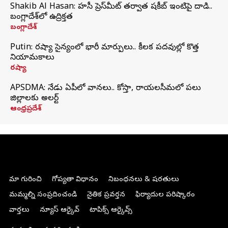
Shakib Al Hasan: హసీనా ప్రెస్‌మీట్‌ తర్వాత షకీబ్‌ ఇంటిపై దాడి..
బంగ్లాదేశ్‌లో ఉద్రిక్తత
బంగ్లాదేశ్
Putin: రష్యా సైన్యంలో భారీ మార్పులు.. కీలక పదవుల్లో కొత్త
నియామకాలు
రష్యా
APSDMA: నేడు ఏపీలో వానలు.. కోస్తా, రాయలసీమలో పలు
జిల్లాలకు అలర్ట్
ఆంధ్రప్రదేశ్
మా గురించి
గోప్యతా విధానం
నిబంధనలు & షరతులు
మమ్మల్ని సంప్రదించండి
నైతిక ప్రవర్తన
ఫిర్యాదుల పరిష్కారం
వార్తలు
న్యూస్ ఆర్కైవ్
టాపిక్స్ ఆర్కైవ్స్