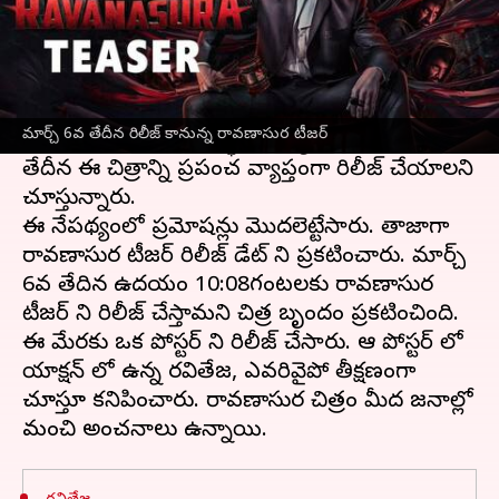
ఈ వార్తాకథనం ఏంటి
వరుస హిట్లతో దూసుకుపోతున్న మాస్ మహారాజ
రవితేజ
, ఈసారి రావణాసుర చిత్రంతో ప్రేక్షకుల
మార్చ్ 6వ తేదీన రిలీజ్ కానున్న రావణాసుర టీజర్
ముందుకు రావడానికి సిద్ధమయ్యాడు. ఏప్రిల్ 7వ
తేదీన ఈ చిత్రాన్ని ప్రపంచ వ్యాప్తంగా రిలీజ్ చేయాలని
చూస్తున్నారు.
ఈ నేపథ్యంలో ప్రమోషన్లు మొదలెట్టేసారు. తాజాగా
రావణాసుర టీజర్ రిలీజ్ డేట్ ని ప్రకటించారు. మార్చ్
6వ తేదిన ఉదయం 10:08గంటలకు రావణాసుర
టీజర్ ని రిలీజ్ చేస్తామని చిత్ర బృందం ప్రకటించింది.
ఈ మేరకు ఒక పోస్టర్ ని రిలీజ్ చేసారు. ఆ పోస్టర్ లో
యాక్షన్ లో ఉన్న రవితేజ, ఎవరివైపో తీక్షణంగా
చూస్తూ కనిపించారు. రావణాసుర చిత్రం మీద జనాల్లో