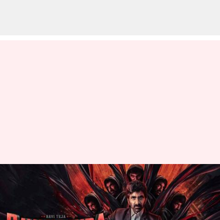
రవితేజ రావణాసుర ప్రమోషన్స్
మొదలు: టీజర్ రిలీజ్ ఎప్పుడంటే
వ్రాసిన వారు
Mar 02, 2023
09:42 am
Sriram Pranateja