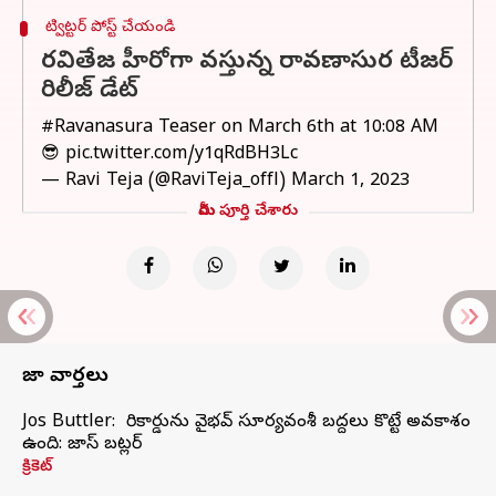
ట్విట్టర్ పోస్ట్ చేయండి
రవితేజ హీరోగా వస్తున్న రావణాసుర టీజర్
రిలీజ్ డేట్
#Ravanasura
Teaser on March 6th at 10:08 AM
😎
pic.twitter.com/y1qRdBH3Lc
— Ravi Teja (@RaviTeja_offl)
March 1, 2023
మీరు పూర్తి చేశారు
తాజా వార్తలు
Jos Buttler: నా రికార్డును వైభవ్ సూర్యవంశీ బద్దలు కొట్టే అవకాశం
ఉంది: జాస్ బట్లర్
క్రికెట్