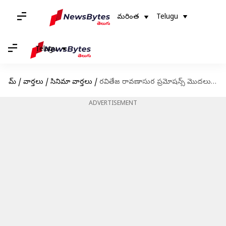
మరింత
Telugu
Telugu
హోమ్
/
వార్తలు
/
సినిమా వార్తలు
/
రవితేజ రావణాసుర ప్రమోషన్స్ మొదలు: టీజర్ రిలీజ్ ఎప్పుడంటే
ADVERTISEMENT