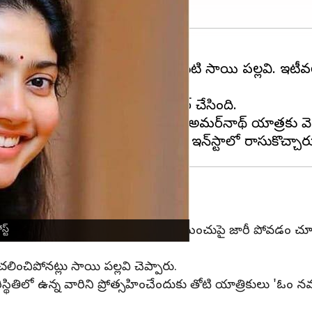
ంటూ ప్రత్యేక గుర్తింపు తెచ్చుకున్న నటి సాయి పల్లవి. ఇటీ
లను ఇన్‌స్టాగ్రామ్‌లో శనివారం షేర్ చేసింది.
వి రాశారు. తన తల్లిదండ్రులతో అమర్‌నాథ్ యాత్రకు వె
యి పల్లవి
రి పీల్చుకోవడానికి ఇబ్బంది పడుతుండటం, మంచుపై జారీ పోవడం 
్ట్
ించిపోనట్లు సాయి పల్లవి చెప్పారు.
ితిలో ఉన్న వారిని ప్రోత్సహించేందుకు తోటి యాత్రికులు 'ఓం న