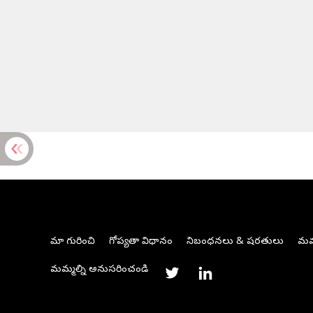
మా గురించి
గోప్యతా విధానం
నిబంధనలు & షరతులు
మమ్
మమ్మల్ని అనుసరించండి