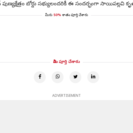
 పుణ్యక్షేత్రం బోర్డు సభ్యులందరికీ ఈ సందర్భంగా సాయిపల్లవి క
మీరు
50%
శాతం పూర్తి చేశారు
మీరు పూర్తి చేశారు
ADVERTISEMENT