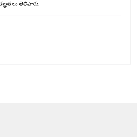
ృతజ్ఞతలు తెలిపారు.