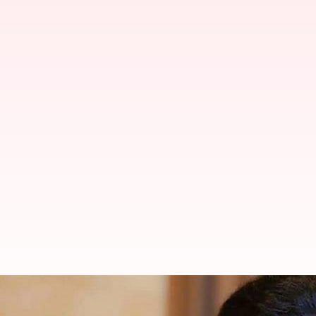
అమర్‌నాథ్ యాత్రకు వెళ్లిన సాయి పల్లవి; 