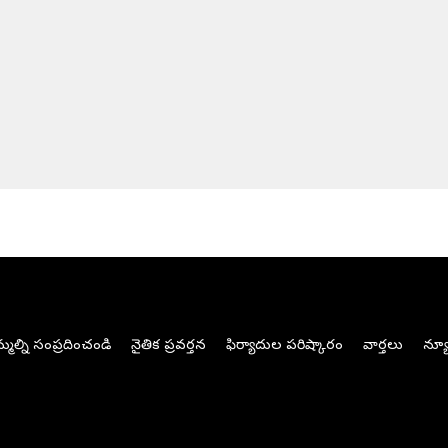
మల్ని సంప్రదించండి
నైతిక ప్రవర్తన
ఫిర్యాదుల పరిష్కారం
వార్తలు
న్యూ