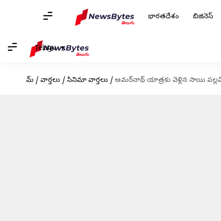
భారతదేశం
బిజినెస్
Telugu
హోమ్
/
వార్తలు
/
సినిమా వార్తలు
/
అమర్‌నాథ్ యాత్రకు వెళ్లిన సాయి పల్లవి; 