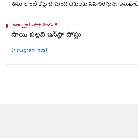
తమ లాంటి కోట్లాది మంది భక్తులకు సహకరిస్తున్న అమర్‌నాథ్
ఇన్స్టాగ్రామ్ పోస్ట్ చేయండి
సాయి పల్లవి ఇన్‌స్టా పోస్టు
Instagram post