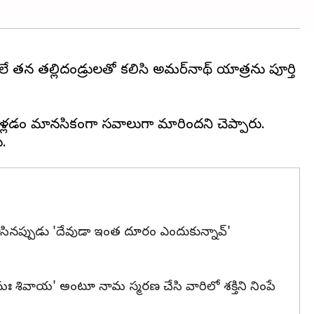
వలే తన తల్లిదండ్రులతో కలిసి అమర్‌నాథ్ యాత్రను పూర్తి
ళ్లడం మానసికంగా సవాలుగా మారిందని చెప్పారు.
చూసినప్పుడు 'దేవుడా ఇంత దూరం ఎందుకున్నావ్'
మః శివాయ' అంటూ నామ స్మరణ చేసి వారిలో శక్తిని నింపే