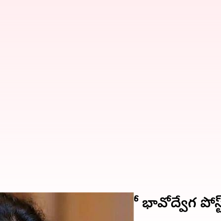
తల్లిదండ్రులపై ఇన్‌స్టాలో భావోద్వేగ పోస్ట