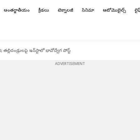
అంతర్జాతీయం
క్రీడలు
టెక్నాలజీ
సినిమా
ఆటోమొబైల్స్
లైఫ్
తల్లిదండ్రులపై ఇన్‌స్టాలో భావోద్వేగ పోస్ట్
ADVERTISEMENT