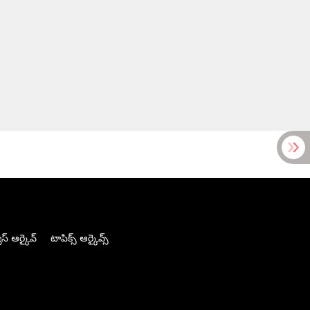
స్ ఆర్కైవ్
టాపిక్స్ ఆర్కైవ్స్