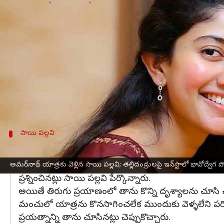
వ్రాసిన వారు
Jul 15, 2023
05:24 pm
Stalin
ఈ వార్తాకథనం ఏంటి
తెలుగు, తమిళ చిత్రాల్లో నటించి దక్షిణాదిన తనకంటూ తనక
చేశారు.
అమర్‌నాథ్ యాత్రకు సంబంధించిన కొన్ని చిత్రాలు, వీడియో
ఈ సందర్భంగా తన ప్రయాణ అనుభవాన్ని కూడా సాయి పల్ల
సాయి పల్లవి
అమర్‌నాథ్ పుణ్యక్షేత్రం బోర్డు ధన్యవాదాలు: సా
అమర్‌నాథ్ యాత్రలో కొన్నిసార్లు తన తల్లిదండ్రులు ఊపి
అమర్‌నాథ్ యాత్రకు వెళ్లిన సాయి పల్లవి; తల్లిదండ్రులపై ఇన్‌స్టాలో భావోద్వేగ పోస
ప్రశ్నించినట్లు సాయి పల్లవి పేర్కొన్నారు.
అయితే తిరుగు ప్రయాణంలో తాను కొన్ని దృశ్యాలను చూసి చల
మంచులో యాత్రను కొనసాగించలేక ముందుకు వెళ్ళలేని పరిస్థ
ప్రయత్నాన్ని తాను చూసినట్లు చెప్పుకొచ్చారు.