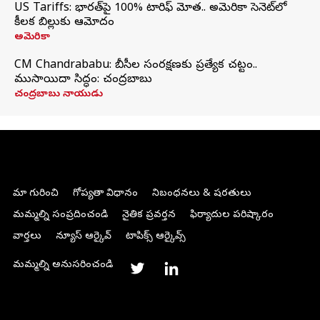
US Tariffs: భారత్‌పై 100% టారిఫ్‌ మోత.. అమెరికా సెనెట్‌లో
కీలక బిల్లుకు ఆమోదం
అమెరికా
CM Chandrababu: బీసీల సంరక్షణకు ప్రత్యేక చట్టం..
ముసాయిదా సిద్ధం: చంద్రబాబు
చంద్రబాబు నాయుడు
మా గురించి
గోప్యతా విధానం
నిబంధనలు & షరతులు
మమ్మల్ని సంప్రదించండి
నైతిక ప్రవర్తన
ఫిర్యాదుల పరిష్కారం
వార్తలు
న్యూస్ ఆర్కైవ్
టాపిక్స్ ఆర్కైవ్స్
మమ్మల్ని అనుసరించండి