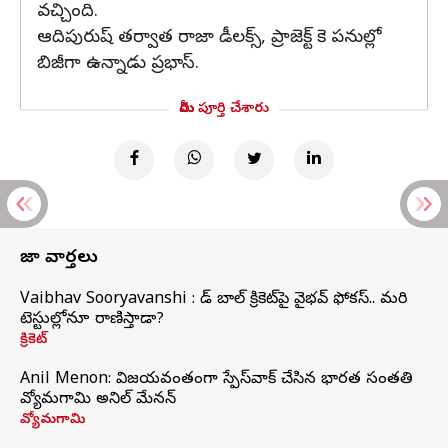
వచ్చింది.
ఆదిపురుష్ తర్వాత రాజా డీలక్స్, ప్రాజెక్ట్ కె పనుల్లో
బిజీగా ఉన్నాడు ప్రభాస్.
మీరు పూర్తి చేశారు
తాజా వార్తలు
Vaibhav Sooryavanshi : రెడ్ బాల్ క్రికెట్‌పై వైభవ్ ఫోకస్.. మరి
టెస్టుల్లోనూ రాణిస్తాడా?
క్రికెట్
Anil Menon: విజయవంతంగా స్పేస్‌వాక్‌ చేసిన భారత సంతతి
వ్యోమగామి అనిల్‌ మేనన్
వ్యోమగామి