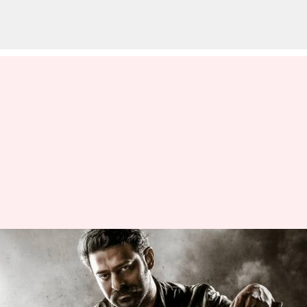
సలార్ సినిమా అనుకున్న సమయానికి
థియేటర్లోకి రావట్లేదా? చిత్ర నిర్మాణ
సంస్థ ఏమన్నదంటే?