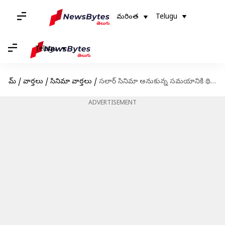
మరింత
Telugu
Telugu
హోమ్
/
వార్తలు
/
సినిమా వార్తలు
/
సలార్ సినిమా అనుకున్న సమయానికి థియేటర్లోకి రావట్లేదా? చిత్ర నిర్మాణ సంస్థ ఏమన్నదంటే?
ADVERTISEMENT