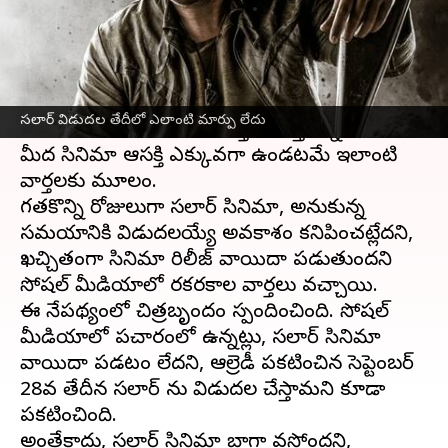
వ్రాసిన వారు
May 15, 2023
01:24 pm
Sriram Pranateja
ఈ వార్తాకథనం ఏంటి
ప్రభాస్
, శృతి హాసన్ జంటగా నటిస్తున్న
సలార్
సలార్ విడుదల తేదీలో ఎలాంటి మార్పు లేదు
సినిమా గురించి రకరకాల వార్తలు వస్తున్నాయి. సలార్
మీద సినిమా ఆసక్తి ఎక్కువగా ఉండటమే ఇలాంటి
వార్తలకు మూలం.
గతకొన్ని రోజులుగా సలార్ సినిమా, అనుకున్న
సమయానికి విడుదలయ్యే అవకాశం కనిపించట్లేదని,
ఖచ్చితంగా సినిమా రిలీజ్ వాయిదా పడుతుందని
సోషల్ మీడియాలో రకరకాల వార్తలు వచ్చాయి.
ఈ నేపథ్యంలో చిత్రబృందం స్పందించింది. సోషల్
మీడియాలో ప్రచారంలో ఉన్నట్లు, సలార్ సినిమా
వాయిదా పడటం లేదని, ఆల్రెడీ ప్రకటించిన సెప్టెంబర్
28వ తేదీన సలార్ ను విడుదల చేస్తామని కూడా
ప్రకటించింది.
అంతేకాదు, సలార్ సినిమా బాగా వస్తోందని,