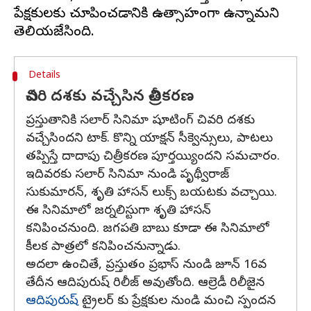
ప్రేక్షకులకు చూపించడానికి ఉత్సాహంగా ఉన్నామని
Details
చివరి దశకు వచ్చేసిన చిత్రీకరణ
ప్రస్తుతానికి సలార్ సినిమా షూటింగ్ చివరి దశకు
వచ్చేసిందని టాక్. కొన్ని యాక్షన్ సీక్వెన్సులు, పాటలు
తప్పిస్తే దాదాపు చిత్రీకరణ పూర్తయ్యిందని సమచారం.
ఇదివరకు సలార్ సినిమా నుండి పృథ్వీరాజ్
సుకుమారన్, శృతి హాసన్ లుక్స్ బయటకు వచ్చాయి.
ఈ సినిమాలో జర్నలిస్టుగా శృతి హాసన్
కనిపించనుంది. జగపతి బాబు కూడా ఈ సినిమాలో
కీలక పాత్రలో కనిపించనున్నాడు.
అదలా ఉంచితే, ప్రస్తుతం ప్రభాస్ నుండి జూన్ 16వ
తేదీన ఆదిపురుష్ రిలీజ్ అవుతోంది. ఆల్రెడీ రిలీజైన
ఆదిపురుష్
ట్రైలర్ కు ప్రేక్షకుల నుండి మంచి స్పందన