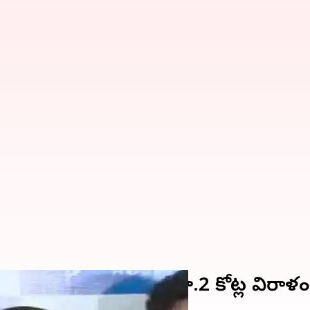
శ్రీతేజ కుటుంబానికి రూ.2 కోట్ల విరాళం