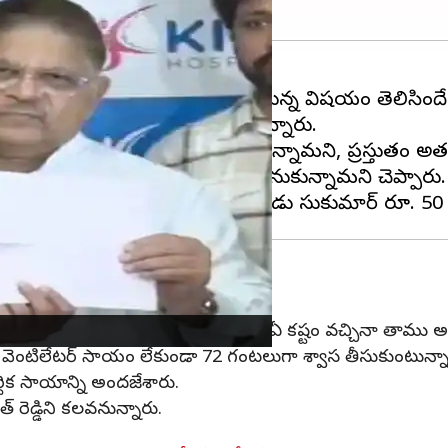
సుపత్రి ఆస్పత్రిలో చికిత్స పొందుతున్న విషయం తెలిసిందే
్యులను అడిగి వివరాలు తెలుసుకున్నారు.
 శ్రీతేజ పరిస్థితి గురించి తెలుసుకున్నామని, ప్రస్తుతం 
టుంబానికి ఆర్థిక సహాయం అందించాలనుకున్నామని చెప్పారు.
మీదుగా అందజేస్తున్నామని, ఈ కుటుంబానికి ఏ కష్టం వచ్చినా తా
ేదా వెంటిలేటర్ సాయం లేకుండా 72 గంటలుగా శ్వాస తీసుకుంటున్న
ర్థిక సాయాన్ని అందజేశారు.
రెడ్డిని కలవనున్నారు.