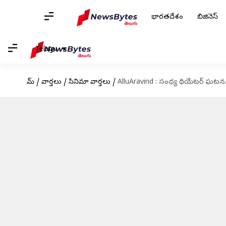
భారతదేశం
బిజినెస్
Telugu
హోమ్
/
వార్తలు
/
సినిమా వార్తలు
/
AlluAravind : సంధ్య థియేటర్ ఘటన.. శ