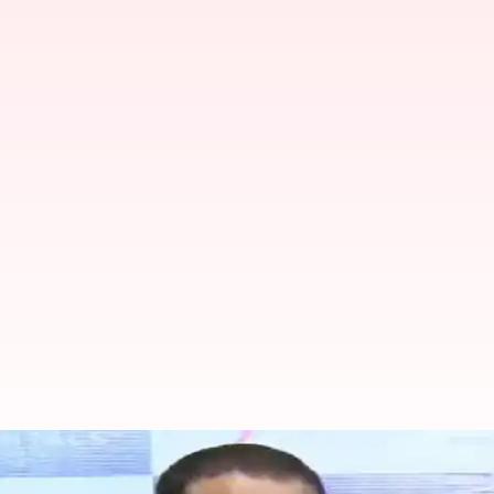
AlluAravind : సంధ్య థియేటర్ ఘటన.. 