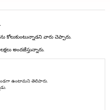
.
అతను కోలుకుంటున్నాడని వారు చెప్పారు.
ము అండగా ఉంటామని తెలిపారు.
ాడు.