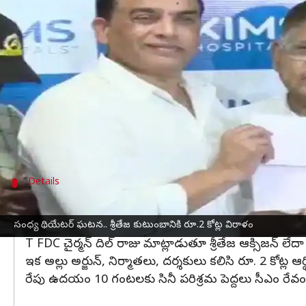
వ్రాసిన వారు
Dec 25, 2024
03:23 pm
Jayachandra Akuri
ఈ వార్తాకథనం ఏంటి
సంధ్య థియేటర్ తొక్కిసలాటలో గాయపడిన శ్రీతేజ కిమ్స్ ఆ
నిర్మాతలు అల్లు అరవింద్,
దిల్ రాజు
ఆయన ఆరోగ్యంపై వైద
అనంతరం అల్లు అరవింద్ మాట్లాడుతూ డాక్టర్లతో మాట్లాడి
త్వరలోనే పూర్తిగా కోలుకుంటాడని ఆశిస్తున్నామని, కు
Details
రేపు సీఎంను కలవనున్న సినీ పెద్దలు
ఈ మొత్తం సాయాన్ని ప్రభుత్వ ప్రతినిధి దిల్ రాజు చేతుల 
సంధ్య థియేటర్ ఘటన.. శ్రీతేజ కుటుంబానికి రూ.2 కోట్ల విరాళం
T FDC చైర్మన్ దిల్ రాజు మాట్లాడుతూ శ్రీతేజ ఆక్సిజన్ ల
ఇక అల్లు అర్జున్, నిర్మాతలు, దర్శకులు కలిసి రూ. 2 కోట్ల ఆ
రేపు ఉదయం 10 గంటలకు సినీ పరిశ్రమ పెద్దలు సీఎం రేవంత్ 