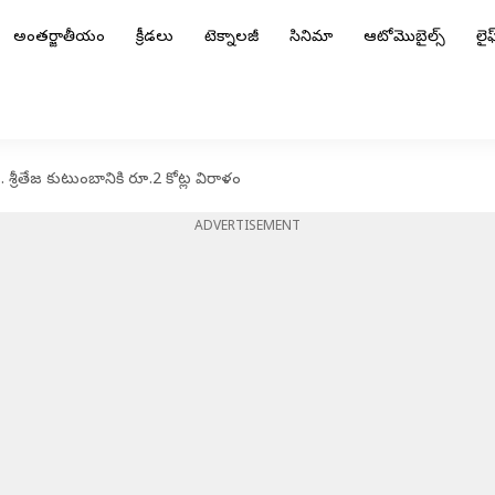
అంతర్జాతీయం
క్రీడలు
టెక్నాలజీ
సినిమా
ఆటోమొబైల్స్
లైఫ్
్రీతేజ కుటుంబానికి రూ.2 కోట్ల విరాళం
ADVERTISEMENT