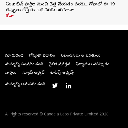
Goa: బీచ్ పార్టీల నుంచి చెత్త వేయడం వరకు... గోవాలో ఈ 19
తప్పులు చేస్తే రూ.లక్ష వరకు జరిమానా
గోవా
మా గురించి
గోప్యతా విధానం
నిబంధనలు & షరతులు
మమ్మల్ని సంప్రదించండి
నైతిక ప్రవర్తన
ఫిర్యాదుల పరిష్కారం
వార్తలు
న్యూస్ ఆర్కైవ్
టాపిక్స్ ఆర్కైవ్స్
మమ్మల్ని అనుసరించండి
All rights reserved © Candela Labs Private Limited 2026