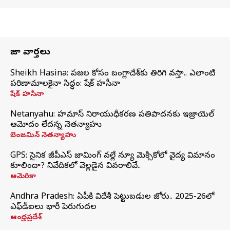
తాజా వార్తలు
Sheikh Hasina: ప్రజల కోసం బంగ్లాదేశ్‌కు తిరిగి వస్తా.. ఎలాంటి
పరిణామాలకైనా సిద్ధం: షేక్ హసీనా
షేక్ హసీనా
Netanyahu: హమాస్ నిరాయుధీకరణ ప్రతిపాదనకు ఇజ్రాయెల్
ఆమోదం లేదన్న నెతన్యాహు
బెంజమిన్ నెతన్యాహు
GPS: సైనిక జీపీఎస్ జామింగ్ వల్లే న్యూ మెక్సికోలో వైద్య విమానం
కూలిందా? నివేదికలో వెల్లడైన వివరాలివే..
అమెరికా
Andhra Pradesh: ఏపీకి విదేశీ పెట్టుబడుల జోరు.. 2025-26లో
ఎఫ్‌డీఐలు భారీ పెరుగుదల
ఆంధ్రప్రదేశ్