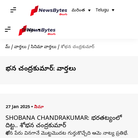
మరింత
Telugu
Telugu
హోమ్
/
వార్తలు
/
సినిమా వార్తలు
/
శోభన చంద్రకుమార్‌
శోభన చంద్రకుమార్‌: వార్తలు
27 Jan 2025
•
సినిమా
SHOBANA CHANDRAKUMAR: భరతనాట్యంలో
దిట్ట.. శోభన చంద్రకుమార్‌
శోభన పేరు వినగానే మొట్టమొదట గుర్తుకొచ్చేది ఆమె నాట్య ప్రతిభే.