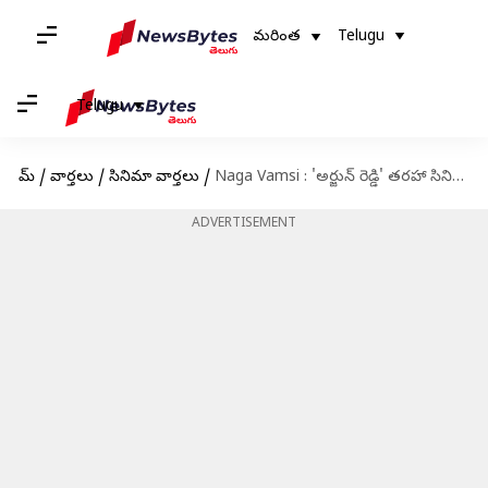
మరింత
Telugu
Telugu
హోమ్
/
వార్తలు
/
సినిమా వార్తలు
/
Naga Vamsi : 'అర్జున్ రెడ్డి' తరహా సినిమాలో సిద్దూ జొన్నలగడ్డ
ADVERTISEMENT