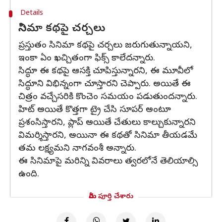
Details
సినిమా కథపై చర్చలు
ప్రస్తుతం సినిమా కథపై చర్చలు జరుగుతున్నాయని,
ఇంకా ఏం ఖచ్చితంగా ఫిక్స్ కాలేదన్నారు.
సిద్ధూ ఈ కథపై ఆసక్తి చూపిస్తున్నారని, ఈ మూవీలో
సిద్ధూని విభిన్నంగా చూస్తారని చెప్పారు. అయితే ఈ
చిత్రం వచ్చేసరికి కొంచెం సమయం పడుతుందన్నారు.
హిట్ అయితే కొత్తగా ట్రై చేసి సూపర్ అంటూ
ప్రశంసిస్తారని, ప్లాప్ అయితే చేతులు కాల్చుకున్నారని
విమర్శిస్తారని, అయినా ఈ కథతో సినిమా తీయడమే
తమ లక్ష్యమని నాగవంశీ అన్నారు.
ఈ సినిమాపై మరిన్ని వివరాలు త్వరలోనే తెలియాల్సి
ఉంది.
మీరు పూర్తి చేశారు