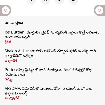
తాజా వార్తలు
Jos Buttler: నా రికార్డును వైభవ్ సూర్యవంశీ బద్దలు కొట్టే అవకాశం
ఉంది: జాస్ బట్లర్
క్రికెట్
Shakib Al Hasan: హసీనా ప్రెస్‌మీట్‌ తర్వాత షకీబ్‌ ఇంటిపై దాడి..
బంగ్లాదేశ్‌లో ఉద్రిక్తత
బంగ్లాదేశ్
Putin: రష్యా సైన్యంలో భారీ మార్పులు.. కీలక పదవుల్లో కొత్త
నియామకాలు
రష్యా
APSDMA: నేడు ఏపీలో వానలు.. కోస్తా, రాయలసీమలో పలు
జిల్లాలకు అలర్ట్
ఆంధ్రప్రదేశ్