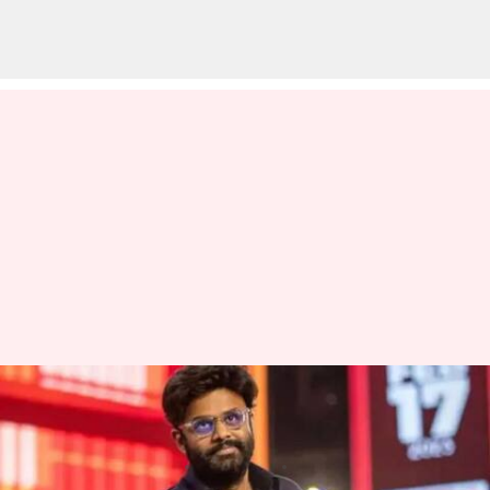
Naga Vamsi : 'అర్జున్ రెడ్డి' తరహా
సినిమాలో సిద్దూ జొన్నలగడ్డ
వ్రాసిన వారు
Dec 31, 2024
10:31 am
Jayachandra Akuri