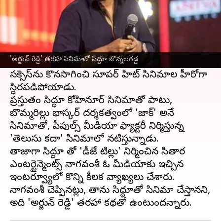
ఈ వార్తాకథనం ఏంటి
టాలీవుడ్ ఇండస్ట్రీలో 'డీజే టిల్లు' సినిమాతో స్టార్
హీరోగా
సిద్ధూ జొన్నలగడ్డ
గుర్తింపు పొందాడు.
'అర్జున్ రెడ్డి' తరహా సినిమాలో సిద్దూ జొన్నలగడ్డ
ఆ చిత్రానికి సీక్వెల్‌గా వచ్చిన 'డీజే టిల్లు -2' తో తన
సక్సెస్‌ను కొనసాగించి సూపర్ హిట్ సినిమాల హీరోగా
స్ధిరపడిపోయాడు.
ప్రస్తుతం సిద్ధూ కోహినూర్ సినిమాతో పాటు,
బొమ్మరిల్లు భాస్కర్ దర్శకత్వంలో 'జాక్' అనే
సినిమాతో, పీపుల్స్ మీడియా ఫ్యాక్టరీ నిర్మిస్తున్న
'తెలుసు కదా' సినిమాలో నటిస్తున్నాడు.
తాజాగా సిద్దూ తో 'డీజే టిల్లు' నిర్మించిన సితార
ఎంటర్టైన్మెంట్స్ నాగవంశీ ఓ మీడియాకు ఇచ్చిన
ఇంటర్వ్యూలో కొన్ని కీలక వ్యాఖ్యలు చేశారు.
నాగవంశీ చెప్పినట్లు, తాను సిద్ధూతో సినిమా చేస్తానని,