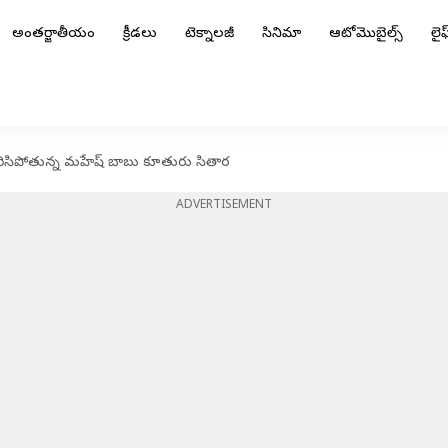
అంతర్జాతీయం
క్రీడలు
టెక్నాలజీ
సినిమా
ఆటోమొబైల్స్
లైఫ్
సిపోతున్న మహేష్ బాబు కూతురు సితార
ADVERTISEMENT