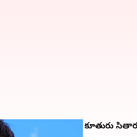
సిపోతున్న మహేష్ బాబు కూతురు సితా