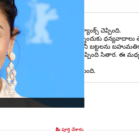
ా
బాలీవుడ్
భామ ఆలియా భట్ కు థ్యాంక్స్ చెప్పింది.
ియా కుటుంబంలో భాగం చేసుకున్నందుకు ధన్యవాదాలు త
పుడప్పుడు సినిమా తారలకు తన కంపెనీ బట్టలను బహుమతిగా
్ని ఇన్స్ టా లో పోస్ట్ చేసి థ్యాంక్స్ చెప్పింది సితార.
మీరు పూర్తి చేశారు