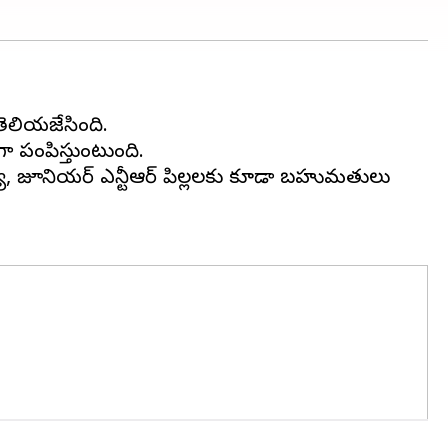
ెలియజేసింది.
 పంపిస్తుంటుంది.
 ఈ మధ్య, జూనియర్ ఎన్టీఆర్ పిల్లలకు కూడా బహుమతులు