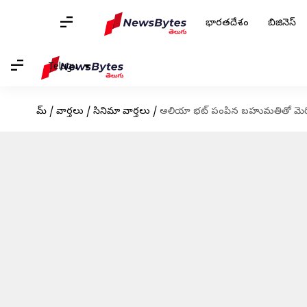
భారతదేశం
బిజినెస్
Telugu
హోమ్
/
వార్తలు
/
సినిమా వార్తలు
/
అలియా భట్ పంపిన బహుమతితో మెరి