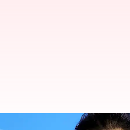
అలియా భట్ పంపిన బహుమతితో మెరి