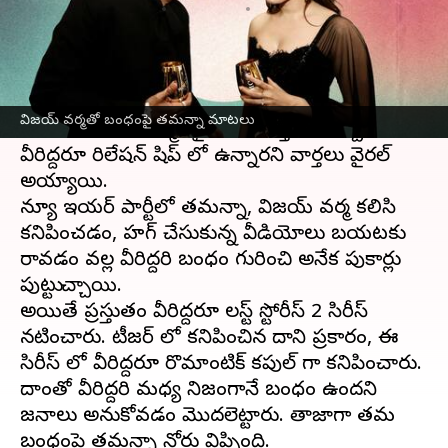
వ్రాసిన వారు
Jun 13, 2023
11:12 am
Sriram Pranateja
ఈ వార్తాకథనం ఏంటి
గతకొన్ని రోజులుగా హీరోయిన్ తమన్నా,
బాలీవుడ్
విజయ్ వర్మతో బంధంపై తమన్నా మాటలు
నటుడు విజయ్ వర్మలపై అనేక వార్తలు వచ్చాయి.
వీరిద్దరూ రిలేషన్ షిప్ లో ఉన్నారని వార్తలు వైరల్
అయ్యాయి.
న్యూ ఇయర్ పార్టీలో తమన్నా, విజయ్ వర్మ కలిసి
కనిపించడం, హగ్ చేసుకున్న వీడియోలు బయటకు
రావడం వల్ల వీరిద్దరి బంధం గురించి అనేక పుకార్లు
పుట్టుకొచ్చాయి.
అయితే ప్రస్తుతం వీరిద్దరూ లస్ట్ స్టోరీస్ 2 సిరీస్
నటించారు. టీజర్ లో కనిపించిన దాని ప్రకారం, ఈ
సిరీస్ లో వీరిద్దరూ రొమాంటిక్ కపుల్ గా కనిపించారు.
దాంతో వీరిద్దరి మధ్య నిజంగానే బంధం ఉందని
జనాలు అనుకోవడం మొదలెట్టారు. తాజాగా తమ