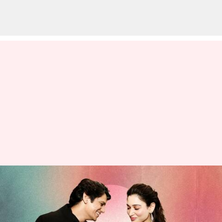
అతనితో నేను సంతోషంగా ఉంటాను:
విజయ్ వర్మతో బంధంపై తమన్నా
మాటలు