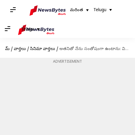
మరింత
Telugu
Telugu
హోమ్
/
వార్తలు
/
సినిమా వార్తలు
/
అతనితో నేను సంతోషంగా ఉంటాను: విజయ్ వర్మతో బంధంపై తమన్నా మాటలు
ADVERTISEMENT