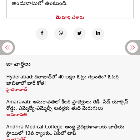
అందుబాటులో ఉంటుంది.
మీరు పూర్తి చేశారు
తాజా వార్తలు
Hyderabad: హైదరాబాద్‌లో 40 లక్షల ఓట్లు గల్లంతు? ఓటర్ల
జాబితాలో భారీ కోత!
హైదరాబాద్
Amaravati: అమరావతిలో కీలక ప్రాజెక్టులు రెడీ.. సీడ్‌ యాక్సెస్‌
రోడ్డు, ఎమ్మెల్యే-ఎమ్మెల్సీ టవర్లకు తుది మెరుగులు
అమరావతి
Andhra Medical College: ఆంధ్ర వైద్యకళాశాలకు జాతీయ
స్థాయిలో 13వ ర్యాంకు.. ఏపీలో టాప్