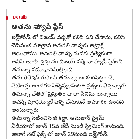
Details
అతను నా హ్యాపీ ప్లేస్
లస్ట్ సోరీస్ 2 లో విజయ్ వర్మతో కలిసి పని చేసాను, కలిసి
చేసినంత మాత్రాన అవతలి వాళ్ళకు అట్రాక్ట్
అయిపోము. అవతలి వాళ్ళు మనకు ప్రత్యేకంగా
అనిపించాలి. ప్రస్తుతం విజయ్ వర్మే నా హ్యాపీ ప్లేస్ అని
తమన్నా సమాధానమిచ్చింది.
తమ రిలేషన్ గురించి తమన్నా బయటపెట్టగానే,
నెటిజన్లు అందరూ పెళ్ళెప్పుడంటూ ప్రశ్నలు వేస్తున్నారు.
తమన్నా చేతిలో ప్రస్తుతం చాలా సినిమాలున్నాయి.
అవన్నీ పూర్తయ్యాకే పెళ్ళి చేసుకునే అవకాశం ఉందని
అంటున్నారు.
తమన్నా నటించిన జీ కర్దా, అమెజాన్ ప్రైమ్
వీడియోలో జూన్ 15వ తేదీ నుండి స్ట్రీమింగ్ కానుంది.
అలాగే నెట్ ఫ్లిక్స్ లో జూన్ 29నుండి లస్ట్ స్టోరీస్ 2