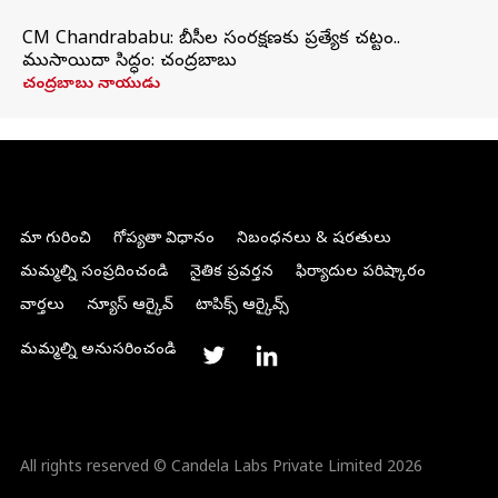
CM Chandrababu: బీసీల సంరక్షణకు ప్రత్యేక చట్టం..
ముసాయిదా సిద్ధం: చంద్రబాబు
చంద్రబాబు నాయుడు
మా గురించి
గోప్యతా విధానం
నిబంధనలు & షరతులు
మమ్మల్ని సంప్రదించండి
నైతిక ప్రవర్తన
ఫిర్యాదుల పరిష్కారం
వార్తలు
న్యూస్ ఆర్కైవ్
టాపిక్స్ ఆర్కైవ్స్
మమ్మల్ని అనుసరించండి
All rights reserved © Candela Labs Private Limited 2026