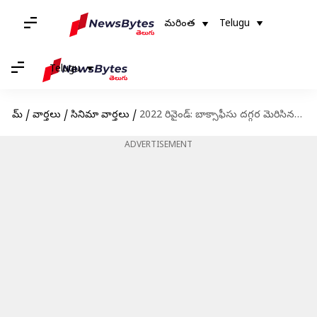
మరింత
Telugu
Telugu
హోమ్
/
వార్తలు
/
సినిమా వార్తలు
/
2022 రివైండ్: బాక్సాఫీసు దగ్గర మెరిసిన కుర్ర హీరోలు
ADVERTISEMENT