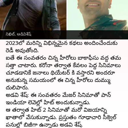
ఈ వార్తాకథనం ఏంటి
2022 సంవత్సరం తెలుగు బాక్సాఫీసు వసూళ్ళ వర్షంతో
నిండిపోయింది. వరుస విజయాలతో తెలుగు సినిమా
నిఖిల్, అడివిశేష్
ఇండస్ట్రీ చాలా ఉత్సాహంగా ఉంది. అదే ఉత్సాహంలో
2023లో మరిన్ని విభిన్నమైన కథలు అందించేందుకు
రెడీ అవుతోంది.
ఐతే ఈ సంవత్సరం చిన్న హీరోలు బాక్సాఫీసు వద్ద తమ
సత్తా చాటారు. కరోనా తర్వాత కేవలం పెద్ద సినిమాలు
చూడడానికే జనాలు థియేటర్ కి వస్తారని అందరూ
అనుకున్న సమయంలో ఈ చిన్న హీరోలు దుమ్ము
దులిపారు.
అడవి శేష్: ఈ సంవత్సరం మేజర్ సినిమాతో పాన్
ఇండియా లెవెల్లో హిట్ అందుకున్నాడు.
ఆ తర్వాత హిట్ 2 సినిమాతో మరో విజయాన్ని
ఖాతాలో వేసుకున్నాడు. ప్రస్తుతం గూఢాచారి సీక్వెల్