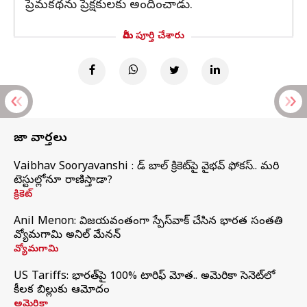
ప్రేమకథను ప్రేక్షకులకు అందించాడు.
మీరు పూర్తి చేశారు
తాజా వార్తలు
Vaibhav Sooryavanshi : రెడ్ బాల్ క్రికెట్‌పై వైభవ్ ఫోకస్.. మరి
టెస్టుల్లోనూ రాణిస్తాడా?
క్రికెట్
Anil Menon: విజయవంతంగా స్పేస్‌వాక్‌ చేసిన భారత సంతతి
వ్యోమగామి అనిల్‌ మేనన్
వ్యోమగామి
US Tariffs: భారత్‌పై 100% టారిఫ్‌ మోత.. అమెరికా సెనెట్‌లో
కీలక బిల్లుకు ఆమోదం
అమెరికా