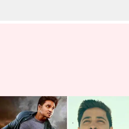
2022 రివైండ్: బాక్సాఫీసు దగ్గర
మెరిసిన కుర్ర హీరోలు
వ్రాసిన వారు
Dec 27, 2022
10:13 am
Sriram Pranateja