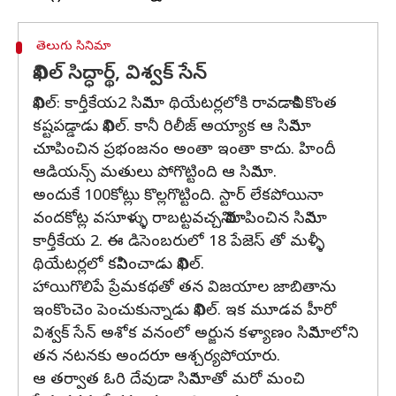
తెలుగు సినిమా
నిఖిల్ సిద్ధార్థ్, విశ్వక్ సేన్
నిఖిల్: కార్తీకేయ2 సినిమా థియేటర్లలోకి రావడానికి కొంత
కష్టపడ్డాడు నిఖిల్. కానీ రిలీజ్ అయ్యాక ఆ సినిమా
చూపించిన ప్రభంజనం అంతా ఇంతా కాదు. హిందీ
ఆడియన్స్ మతులు పోగొట్టింది ఆ సినిమా.
అందుకే 100కోట్లు కొల్లగొట్టింది. స్టార్ లేకపోయినా
వందకోట్ల వసూళ్ళు రాబట్టవచ్చని నిరూపించిన సినిమా
కార్తీకేయ 2. ఈ డిసెంబరులో 18 పేజెస్ తో మళ్ళీ
థియేటర్లలో కనిపించాడు నిఖిల్.
హాయిగొలిపే ప్రేమకథతో తన విజయాల జాబితాను
ఇంకొంచెం పెంచుకున్నాడు నిఖిల్. ఇక మూడవ హీరో
విశ్వక్ సేన్ అశోక వనంలో అర్జున కళ్యాణం సినిమాలోని
తన నటనకు అందరూ ఆశ్చర్యపోయారు.
ఆ తర్వాత ఓరి దేవుడా సినిమాతో మరో మంచి