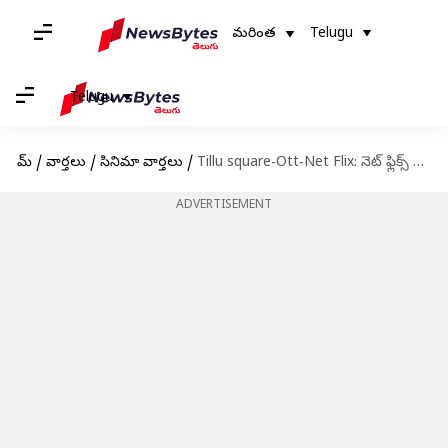
మరింత
Telugu
Telugu
హోమ్
/
వార్తలు
/
సినిమా వార్తలు
/
Tillu square-Ott-Net Flix: నెట్ ఫ్లిక్స్ లో టిల్లు స్క్వేర్ ....ఈ నెల 26 నుంచి స్ట్రీమింగ్
ADVERTISEMENT