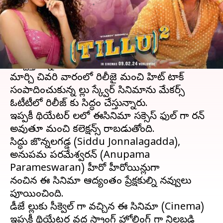
వ్రాసిన వారు
Apr 17, 2024
01:15 pm
Stalin
ఈ వార్తాకథనం ఏంటి
టిల్లు స్క్వేర్
(Tillu Square) గాడు
ఓటిటి
(ott)లో కి
వచ్చేస్తున్నాడు.
మార్చి చివరి వారంలో రిలీజై మంచి హిట్ టాక్
సంపాదించుకున్న టిల్లు స్క్వేర్ సినిమాను మేకర్స్
ఓటీటీలో రిలీజ్ కు సిద్ధం చేస్తున్నారు.
ఇప్పటికీ థియేటర్ లలో ఈసినిమా సక్సెస్ ఫుల్ గా రన్
అవుతూ మంచి కలెక్షన్స్ రాబడుతోంది.
సిద్ధు జొన్నలగడ్డ (Siddu Jonnalagadda),
అనుపమ పరమేశ్వరన్ (Anupama
Parameswaran) హీరో హీరోయిన్లుగా
నటించిన ఈ సినిమా ఆద్యంతం ప్రేక్షకుల్ని నవ్వులు
పూయించింది.
డీజే టిల్లుకు సీక్వెల్ గా వచ్చిన ఈ సినిమా (Cinema)
ఇప్పటికీ థియేటర్ల వద్ద స్ట్రాంగ్ హోల్డింగ్ గా నిలబడి