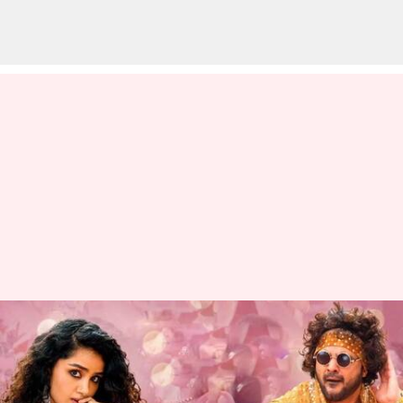
Tillu square-Ott-Net Flix: నెట్
ఫ్లిక్స్ లో టిల్లు స్క్వేర్ ....ఈ నెల 26
నుంచి స్ట్రీమింగ్