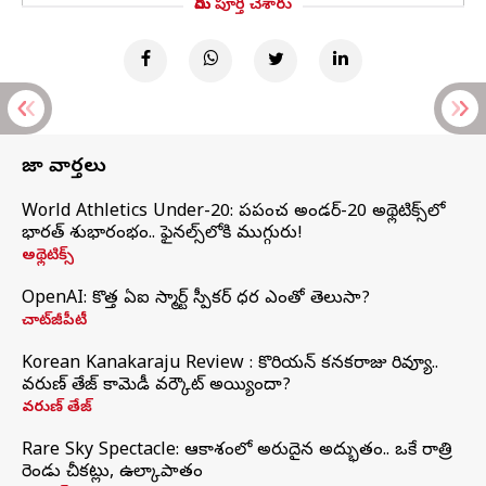
మీరు పూర్తి చేశారు
తాజా వార్తలు
World Athletics Under-20: ప్రపంచ అండర్-20 అథ్లెటిక్స్‌లో
భారత్‌ శుభారంభం.. ఫైనల్స్‌లోకి ముగ్గురు!
అథ్లెటిక్స్
OpenAI: కొత్త ఏఐ స్మార్ట్ స్పీకర్ ధర ఎంతో తెలుసా?
చాట్‌జీపీటీ
Korean Kanakaraju Review : కొరియన్ కనకరాజు రివ్యూ..
వరుణ్ తేజ్ కామెడీ వర్కౌట్ అయ్యిందా?
వరుణ్ తేజ్
Rare Sky Spectacle: ఆకాశంలో అరుదైన అద్భుతం.. ఒకే రాత్రి
రెండు చీకట్లు, ఉల్కాపాతం