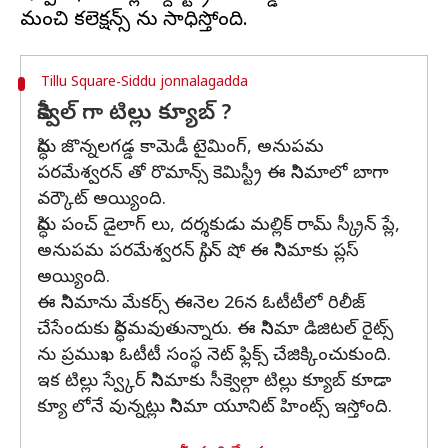
Tillu Square-Siddu jonnalagadda
సీక్వెల్​ గా టిల్లు క్యూబ్​ ?
సిద్ధు జొన్నలగడ్డ కామెడీ టైమింగ్, అనుపమ
పరమేశ్వరన్ తో రొమాన్స్ కెమిస్ట్రీ ఈ సినిమాలో బాగా
వర్కౌట్ అయ్యింది.
సిద్ధు పంచ్ డైలాగ్ లు, దర్శకుడు మల్లిక్ రామ్ స్క్రీన్ ప్లే,
అనుపమ పరమేశ్వరన్ స్కిన్ షో ఈ సినిమాకు ప్లస్
అయ్యింది.
ఈ సినిమాను మేకర్స్ ఈనెల 26న ఓటీటీలో రిలీజ్
చేసేందుకు సిద్ధమవుతున్నారు. ఈ సినిమా డిజిటల్ రైట్స్
ను ప్రముఖ ఓటీటీ సంస్థ నెట్ ఫ్లిక్స్ చేజిక్కించుకుంది.
ఇక టిల్లు స్వ్కేర్ సినిమాకు సీక్వెల్గా టిల్లు క్యూబ్ కూడా
క్యూ లోనే వున్నట్లు సినిమా యూనిట్ హింట్స్ ఇస్తోంది.