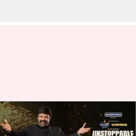
అన్ స్టాపబుల్ సీజన్ 3: మొదటి
ఎపిసోడ్ లో అతిథులుగా ఎవరు
వస్తున్నారంటే?