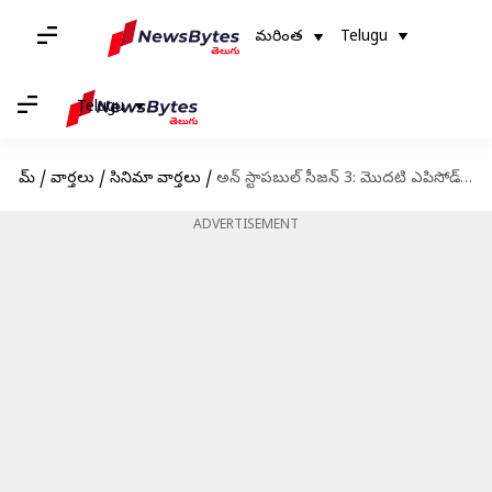
మరింత
Telugu
Telugu
హోమ్
/
వార్తలు
/
సినిమా వార్తలు
/
అన్ స్టాపబుల్ సీజన్ 3: మొదటి ఎపిసోడ్ లో అతిథులుగా ఎవరు వస్తున్నారంటే?
ADVERTISEMENT