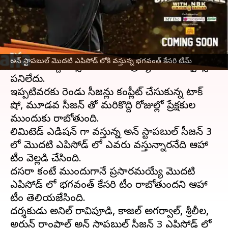
వ్రాసిన వారు
Oct 09, 2023
03:32 pm
Sriram Pranateja
ఈ వార్తాకథనం ఏంటి
బాలకృష్ణ పోస్ట్ గా వ్యవహరించిన
అన్ స్టాపబుల్
టాక్
అన్ స్టాపబుల్ మొదటి ఎపిసోడ్ లోకి వస్తున్న భగవంత్ కేసరి టీమ్
షో ఎంత పెద్ద సక్సెస్ అయిందో ప్రత్యేకంగా చెప్పాల్సిన
పనిలేదు.
ఇప్పటివరకు రెండు సీజన్లు కంప్లీట్ చేసుకున్న టాక్
షో, మూడవ సీజన్ తో మరికొద్ది రోజుల్లో ప్రేక్షకుల
ముందుకు రాబోతుంది.
లిమిటెడ్ ఎడిషన్ గా వస్తున్న అన్ స్టాపబుల్ సీజన్ 3
లో మొదటి ఎపిసోడ్ లో ఎవరు వస్తున్నారనేది ఆహా
టీం వెల్లడి చేసింది.
దసరా కంటే ముందుగానే ప్రసారమయ్యే మొదటి
ఎపిసోడ్ లో భగవంత్ కేసరి టీం రాబోతుందని ఆహా
టీం తెలియజేసింది.
దర్శకుడు అనిల్ రావిపూడి, కాజల్ అగర్వాల్, శ్రీలీల,
అర్జున్ రాంపాల్ అన్ స్టాపబుల్ సీజన్ 3 ఎపిసోడ్ లో