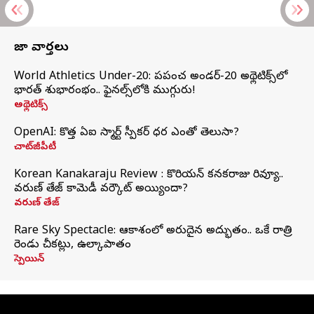
తాజా వార్తలు
World Athletics Under-20: ప్రపంచ అండర్-20 అథ్లెటిక్స్‌లో
భారత్‌ శుభారంభం.. ఫైనల్స్‌లోకి ముగ్గురు!
అథ్లెటిక్స్
OpenAI: కొత్త ఏఐ స్మార్ట్ స్పీకర్ ధర ఎంతో తెలుసా?
చాట్‌జీపీటీ
Korean Kanakaraju Review : కొరియన్ కనకరాజు రివ్యూ..
వరుణ్ తేజ్ కామెడీ వర్కౌట్ అయ్యిందా?
వరుణ్ తేజ్
Rare Sky Spectacle: ఆకాశంలో అరుదైన అద్భుతం.. ఒకే రాత్రి
రెండు చీకట్లు, ఉల్కాపాతం
స్పెయిన్