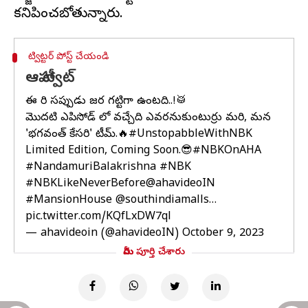
ట్విట్టర్ పోస్ట్ చేయండి
ఆహా ట్వీట్
ఈ సారి సప్పుడు జర గట్టిగా ఉంటది..!🥁
మొదటి ఎపిసోడ్ లో వచ్చేది ఎవరనుకుంటుర్రు మరి, మన
'భగవంత్ కేసరి' టీమ్.🔥
#UnstopabbleWithNBK
Limited Edition, Coming Soon.😎
#NBKOnAHA
#NandamuriBalakrishna
#NBK
#NBKLikeNeverBefore
@ahavideoIN
#MansionHouse
@southindiamalls
…
pic.twitter.com/KQfLxDW7ql
— ahavideoin (@ahavideoIN)
October 9, 2023
మీరు పూర్తి చేశారు