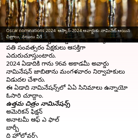
వ్రాసిన వారు
Jan 23, 2024
09:49 pm
Stalin
ఈ వార్తాకథనం ఏంటి
Oscar nominations 2024: ఆస్కార్-2024 అవార్డుకు నామినేట్ అయిన
2024 Oscars Nominations : ప్రపంచ సినీ
చిత్రాలు, నటులు వీరే
పరిశ్రమలో అతిపెద్ద అవార్డు అయిన ఆస్కార్‌ కోసం
ప్రతి సంవత్సరం ప్రేక్షకులు ఆసక్తిగా
ఎదురుచూస్తుంటారు.
2024 ఏడాదికి గాను 96వ అకాడమీ అవార్డు
నామినేషన్ జాబితాను మంగళవారం నిర్వాహకులు
విడుదల చేశారు.
ఈ ఏడాది నామినేషన్స్‌లో ఏఏ సినిమాలు ఉన్నాయో
ఉత్తమ చిత్రం నామినేషన్స్
అమెరికన్ ఫిక్షన్
అనాటమీ ఆఫ్ ఎ ఫాల్
బార్బీ
ది హోల్డోవర్స్