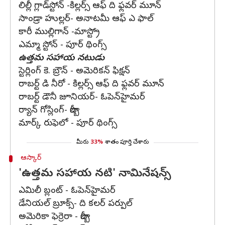
లిల్లీ గ్లాడ్‌స్టోన్ -కిల్లర్స్ ఆఫ్ ది ఫ్లవర్ మూన్
సాండ్రా హుల్లర్- అనాటమీ ఆఫ్ ఎ ఫాల్
కారీ ముల్లిగాన్ -మాస్ట్రో
ఎమ్మా స్టోన్ - పూర్ థింగ్స్
ఉత్తమ సహాయ నటుడు
స్టెర్లింగ్ కె. బ్రౌన్ - అమెరికన్ ఫిక్షన్
రాబర్ట్ డి నీరో - కిల్లర్స్ ఆఫ్ ది ఫ్లవర్ మూన్
రాబర్ట్ డౌనీ జూనియర్- ఓపెన్‌హైమర్
ర్యాన్ గోస్లింగ్- బార్బీ
మార్క్ రుఫెలో - పూర్ థింగ్స్
మీరు
33%
శాతం పూర్తి చేశారు
ఆస్కార్
'ఉత్తమ సహాయ నటి' నామినేషన్స్
ఎమిలీ బ్లంట్ - ఓపెన్‌హైమర్
డేనియల్ బ్రూక్స్- ది కలర్ పర్పుల్
అమెరికా ఫెర్రెరా - బార్బీ