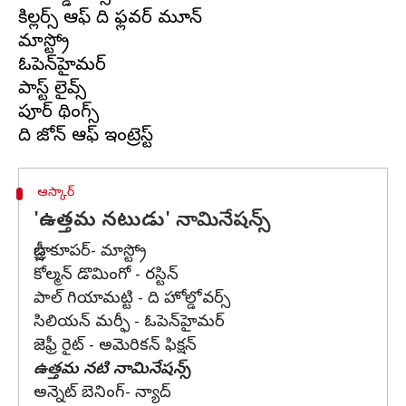
కిల్లర్స్ ఆఫ్ ది ఫ్లవర్ మూన్
మాస్ట్రో
ఓపెన్‌హైమర్
పాస్ట్ లైవ్స్
పూర్ థింగ్స్
ఆస్కార్
'ఉత్తమ నటుడు' నామినేషన్స్
బ్రాడ్లీ కూపర్- మాస్ట్రో
కోల్మన్ డొమింగో - రస్టిన్
పాల్ గియామట్టి - ది హోల్డోవర్స్
సిలియన్ మర్ఫీ - ఓపెన్‌హైమర్
జెఫ్రీ రైట్ - అమెరికన్ ఫిక్షన్
ఉత్తమ నటి నామినేషన్స్
అన్నెట్ బెనింగ్- న్యాద్