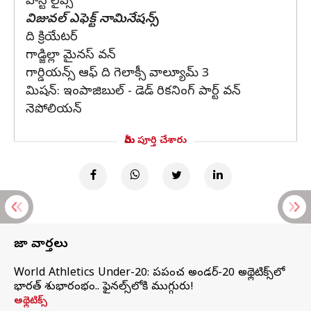
పాస్ట్ లైవ్స్
విజువల్ ఎఫెక్ట్ నామినేషన్స్
ది క్రియేటర్
గాడ్జిల్లా మైనస్ వన్
గార్డియన్స్ ఆఫ్ ది గెలాక్సీ వాల్యూమ్ 3
మిషన్: ఇంపాజిబుల్ - డెడ్ రికనింగ్ పార్ట్ వన్
నెపోలియన్
మీరు పూర్తి చేశారు
తాజా వార్తలు
World Athletics Under-20: ప్రపంచ అండర్-20 అథ్లెటిక్స్‌లో
భారత్‌ శుభారంభం.. ఫైనల్స్‌లోకి ముగ్గురు!
అథ్లెటిక్స్