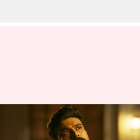
ఆస్కార్ కంటే ముందుగానే అమెరికా
వెళ్ళిన రామ్ చరణ్,
కారణమేంటంటే,