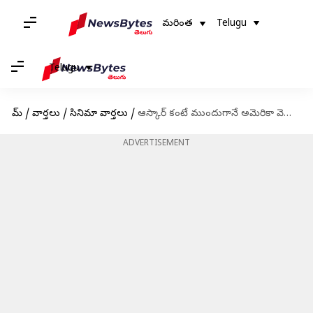
మరింత
Telugu
Telugu
హోమ్
/
వార్తలు
/
సినిమా వార్తలు
/
ఆస్కార్ కంటే ముందుగానే అమెరికా వెళ్ళిన రామ్ చరణ్, కారణమేంటంటే,
ADVERTISEMENT