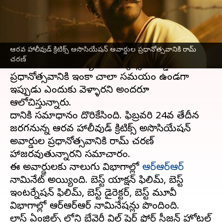
వ్రాసిన వారు
Feb 21, 2023
04:26 pm
Sriram Pranateja
ఈ వార్తాకథనం ఏంటి
ఆరవ హాలీవుడ్ క్రిటిక్స్ అసొసియేషన్ అవార్డుల ప్రధానోత్సవానికి రామ్
మెగా పవర్ స్టార్ పవర్ స్టార్ రామ్ చరణ్, ప్రస్తుతం
చరణ్
అమెరికా పయనమయ్యారు. ఆస్కార్స్ అవార్డుల
ప్రధానోత్సవానికి ఇంకా చాలా సమయం ఉండగా
ఇప్పుడు ఎందుకు వెళ్ళారని అందరూ
ఆలోచిస్తున్నారు.
దానికి సమాధానం దొరికేసింది. ఫిబ్రవరి 24వ తేదీన
జరగనున్న ఆరవ హాలీవుడ్ క్రిటిక్స్ అసొసియేషన్
అవార్డుల ప్రధానోత్సవానికి రామ్ చరణ్
హాజరవుతున్నారని సమాచారం.
ఈ అవార్డులకు నాలుగు విభాగాల్లో
ఆర్ఆర్ఆర్
నామినేట్ అయ్యింది. బెస్ట్ యాక్షన్ ఫిలిమ్, బెస్ట్
ఇంటర్నేషన్ ఫిలిమ్, బెస్ట్ డైరెక్టర్, బెస్ట్ మూవీ
విభాగాల్లో ఆర్ఆర్ఆర్ నామినేషన్లు పొందింది.
లాస్ ఏంజిల్స్ లోని బేవెర్లీ విల్ షైర్ ఫోర్ సీజన్ హోటల్