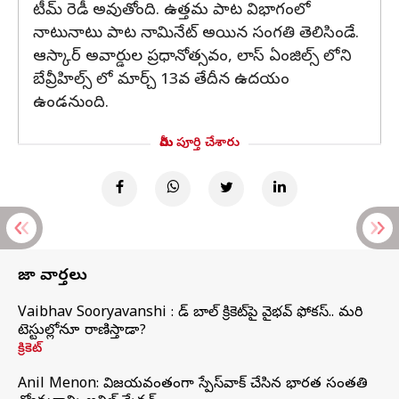
టీమ్ రెడీ అవుతోంది. ఉత్తమ పాట విభాగంలో
నాటునాటు పాట నామినేట్ అయిన సంగతి తెలిసిండే.
ఆస్కార్ అవార్డుల ప్రధానోత్సవం, లాస్ ఏంజిల్స్ లోని
బేవ్రీహిల్స్ లో మార్చ్ 13వ తేదీన ఉదయం
ఉండనుంది.
మీరు పూర్తి చేశారు
తాజా వార్తలు
Vaibhav Sooryavanshi : రెడ్ బాల్ క్రికెట్‌పై వైభవ్ ఫోకస్.. మరి
టెస్టుల్లోనూ రాణిస్తాడా?
క్రికెట్
Anil Menon: విజయవంతంగా స్పేస్‌వాక్‌ చేసిన భారత సంతతి