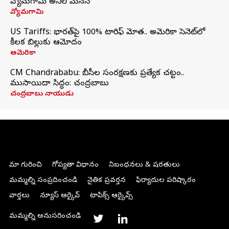
వ్యోమగామి అనిల్‌ మేనన్
వ్యోమగామి
US Tariffs: భారత్‌పై 100% టారిఫ్‌ మోత.. అమెరికా సెనెట్‌లో
కీలక బిల్లుకు ఆమోదం
అమెరికా
CM Chandrababu: బీసీల సంరక్షణకు ప్రత్యేక చట్టం..
ముసాయిదా సిద్ధం: చంద్రబాబు
చంద్రబాబు నాయుడు
మా గురించి
గోప్యతా విధానం
నిబంధనలు & షరతులు
మమ్మల్ని సంప్రదించండి
నైతిక ప్రవర్తన
ఫిర్యాదుల పరిష్కారం
వార్తలు
న్యూస్ ఆర్కైవ్
టాపిక్స్ ఆర్కైవ్స్
మమ్మల్ని అనుసరించండి