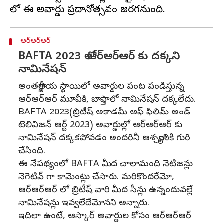
ఆర్ఆర్ఆర్
BAFTA 2023 లో ఆర్ఆర్ఆర్ కు దక్కని
నామినేషన్
అంతర్జాతీయ స్థాయిలో అవార్డుల పంట పండిస్తున్న
ఆర్ఆర్ఆర్ మూవీకి, బాఫ్తాలో నామినేషన్ దక్కలేదు.
BAFTA 2023(బ్రిటీష్ అకాడమీ ఆఫ్ ఫిలిమ్ అండ్
టెలివిజన్ ఆర్ట్ 2023) అవార్డుల్లో ఆర్ఆర్ఆర్ కు
నామినేషన్ దక్కకపోవడం అందరినీ ఆశ్చర్యానికి గురి
చేసింది.
ఈ నేపథ్యంలో BAFTA మీద చాలామంది నెటిజన్లు
నెగెటివ్ గా కామెంట్లు చేసారు. మరికొందరేమో,
ఆర్ఆర్ఆర్ లో బ్రిటీష్ వారి మీద సీన్లు ఉన్నందువల్లే
నామినేషన్లు ఇవ్వలేదేమోనని అన్నారు.
ఇదిలా ఉంటే, ఆస్కార్ అవార్డుల కోసం ఆర్ఆర్ఆర్