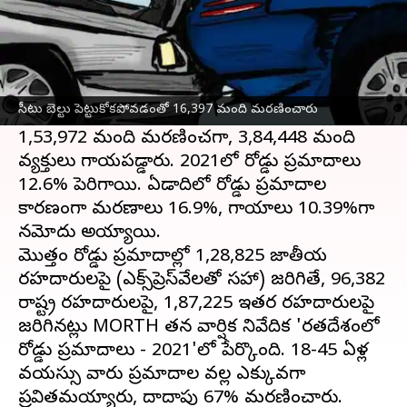
ఈ వార్తాకథనం ఏంటి
భారతదేశం 2021లో 4,12,432 రోడ్డు ప్రమాదాలు
జరిగాయి. రోడ్డు రవాణా రహదారుల మంత్రిత్వ శాఖ
సీటు బెల్టు పెట్టుకోకపోవడంతో 16,397 మంది మరణించారు
(MoRTH) తాజా డేటా ప్రకారం ఈ ప్రమాదాల్లో
1,53,972 మంది మరణించగా, 3,84,448 మంది
వ్యక్తులు గాయపడ్డారు. 2021లో రోడ్డు ప్రమాదాలు
12.6% పెరిగాయి. ఏడాదిలో రోడ్డు ప్రమాదాల
కారణంగా మరణాలు 16.9%, గాయాలు 10.39%గా
నమోదు అయ్యాయి.
మొత్తం రోడ్డు ప్రమాదాల్లో 1,28,825 జాతీయ
రహదారులపై (ఎక్స్‌ప్రెస్‌వేలతో సహా) జరిగితే, 96,382
రాష్ట్ర రహదారులపై, 1,87,225 ఇతర రహదారులపై
జరిగినట్లు MORTH తన వార్షిక నివేదిక 'భారతదేశంలో
రోడ్డు ప్రమాదాలు - 2021'లో పేర్కొంది. 18-45 ఏళ్ల
వయస్సు వారు ప్రమాదాల వల్ల ఎక్కువగా