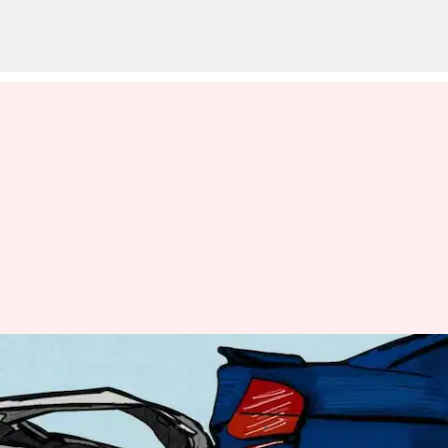
2021లో లక్షా యాభై మూడు
వేలమందికి పైగా రోడ్డు ప్రమాదాల్లో బలి
వ్రాసిన వారు
Dec 30, 2022
11:25 am
Nishkala Sathivada