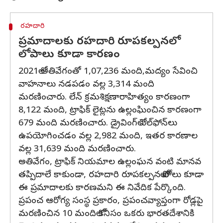
రహదారి
ప్రమాదాలకు రహదారి రూపకల్పనలో
లోపాలు కూడా కారణం
2021లో అతివేగంతో 1,07,236 మంది,మద్యం సేవించి
వాహనాలు నడపడం వల్ల 3,314 మంది
మరణించారు. లేన్ క్రమశిక్షణారాహిత్యం కారణంగా
8,122 మంది, ట్రాఫిక్ లైట్లను ఉల్లంఘించిన కారణంగా
679 మంది మరణించారు. డ్రైవింగ్‌లో సెల్‌ఫోన్‌లు
ఉపయోగించడం వల్ల 2,982 మంది, ఇతర కారణాల
వల్ల 31,639 మంది మరణించారు.
అతివేగం, ట్రాఫిక్ నియమాల ఉల్లంఘన వంటి మానవ
తప్పిదాలే కాకుండా, రహదారి రూపకల్పనలో లోపాలు కూడా
ఈ ప్రమాదాలకు కారణమని ఈ నివేదిక పేర్కొంది.
ప్రపంచ ఆరోగ్య సంస్థ ప్రకారం, ప్రపంచవ్యాప్తంగా రోడ్లపై
మరణించిన 10 మందిలో కనీసం ఒకరు భారతదేశానికి