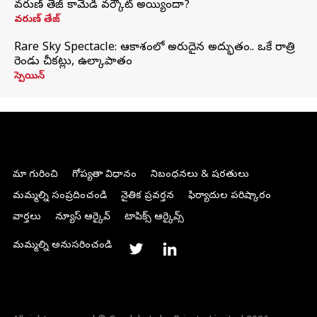
వరుణ్ తేజ్ కామెడీ వర్కౌట్ అయ్యిందా?
వరుణ్ తేజ్
Rare Sky Spectacle: ఆకాశంలో అరుదైన అద్భుతం.. ఒకే రాత్రి
రెండు చీకట్లు, ఉల్కాపాతం
స్పెయిన్
మా గురించి
గోప్యతా విధానం
నిబంధనలు & షరతులు
మమ్మల్ని సంప్రదించండి
నైతిక ప్రవర్తన
ఫిర్యాదుల పరిష్కారం
వార్తలు
న్యూస్ ఆర్కైవ్
టాపిక్స్ ఆర్కైవ్స్
మమ్మల్ని అనుసరించండి