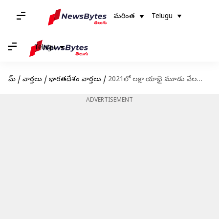
మరింత
Telugu
Telugu
హోమ్
/
వార్తలు
/
భారతదేశం వార్తలు
/
2021లో లక్షా యాభై మూడు వేలమందికి పైగా రోడ్డు ప్రమాదాల్లో బలి
ADVERTISEMENT