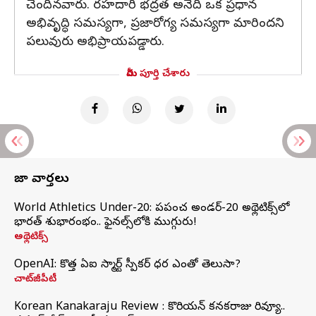
చెందినవారు. రహదారి భద్రత అనేది ఒక ప్రధాన
అభివృద్ధి సమస్యగా, ప్రజారోగ్య సమస్యగా మారిందని
పలువురు అభిప్రాయపడ్డారు.
మీరు పూర్తి చేశారు
తాజా వార్తలు
World Athletics Under-20: ప్రపంచ అండర్-20 అథ్లెటిక్స్‌లో
భారత్‌ శుభారంభం.. ఫైనల్స్‌లోకి ముగ్గురు!
అథ్లెటిక్స్
OpenAI: కొత్త ఏఐ స్మార్ట్ స్పీకర్ ధర ఎంతో తెలుసా?
చాట్‌జీపీటీ
Korean Kanakaraju Review : కొరియన్ కనకరాజు రివ్యూ..