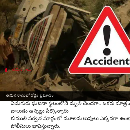
వ్రాసిన వారు
Dec 24, 2022
10:48 am
Stalin
ఈ వార్తాకథనం ఏంటి
తమిళనాడులోని తేని జిల్లాలో ఘోర రోడ్డు ప్రమాదం జర
అడుగుల లోయలోకి దూసుకెళ్లడంతో ఈ ప్రమాదం జరిగి
తమిళనాడులోని అండిపట్టి సమీపంలోని సన్ముగసుందరపుర
తమిళనాడు
డ్రైవర్ నిద్రమత్తులో..!
తేని జిల్లాలోని కుములి పర్వత మార్గంలో ఈ ప్రమాదం జరిగి
చేశారు.
తమిళనాడులో రోడ్డు ప్రమాదం
ఏడుగురు ఘటనా స్థలంలోనే మృతి చెందగా.. ఒకరు మాత్రం ఆస్పత్ర
బాలుడు ఉన్నట్లు పేర్కొన్నారు.
కుములి పర్వత మార్గంలో మూలమలుపులు ఎక్కవగా ఉంటాయి. 
పోలీసులు భావిస్తున్నారు.