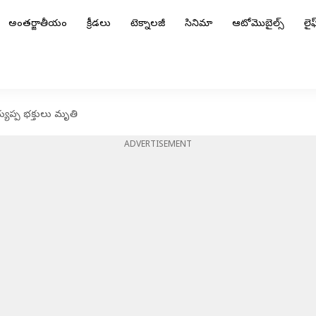
అంతర్జాతీయం
క్రీడలు
టెక్నాలజీ
సినిమా
ఆటోమొబైల్స్
లైఫ్
్యప్ప భక్తులు మృతి
ADVERTISEMENT