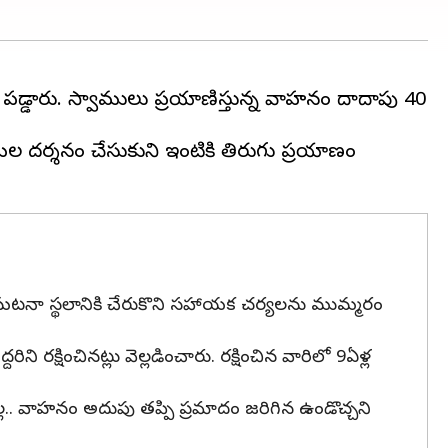
 పడ్డారు. స్వాములు ప్రయాణిస్తున్న వాహనం దాదాపు 40
మల దర్శనం చేసుకుని ఇంటికి తిరుగు ప్రయాణం
న్ సంఘటనా స్థలానికి చేరుకొని సహాయక చర్యలను ముమ్మరం
ి రక్షించినట్లు వెల్లడించారు. రక్షించిన వారిలో 9ఏళ్ల
.. వాహనం అదుపు తప్పి ప్రమాదం జరిగిన ఉండొచ్చని