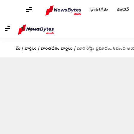
భారతదేశం
బిజినెస్
Telugu
హోమ్
/
వార్తలు
/
భారతదేశం వార్తలు
/
ఘోర రోడ్డు ప్రమాదం.. 8మంది అయ