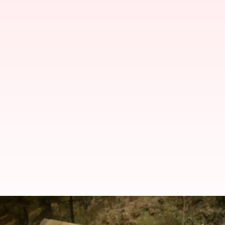
ఘోర రోడ్డు ప్రమాదం.. 8మంది అయ్యప్ప 