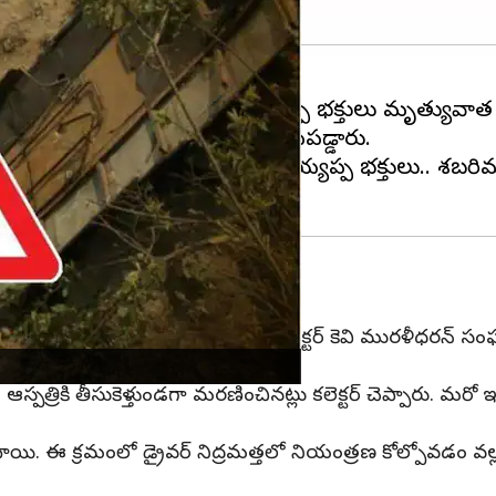
ిగింది. ఈ ప్రమాదంలో 8మంది అయ్యప్ప భక్తులు మృత్యువాత
ంది. ఈ ఘటనలో మరో ఇద్దరు గాయపడ్డారు.
ం గ్రామానికి చెందిన పది మంది అయ్యప్ప భక్తులు.. శబరి
ంది. విషయం తెలిసిన వెంటనే తేని జిల్లా కలెక్టర్ కెవి మురళీధర
ికి తీసుకెళ్తుండగా మరణించినట్లు కలెక్టర్ చెప్పారు. మరో ఇద్దరిన
ఈ క్రమంలో డ్రైవర్ నిద్రమత్తలో నియంత్రణ కోల్పోవడం వల్ల