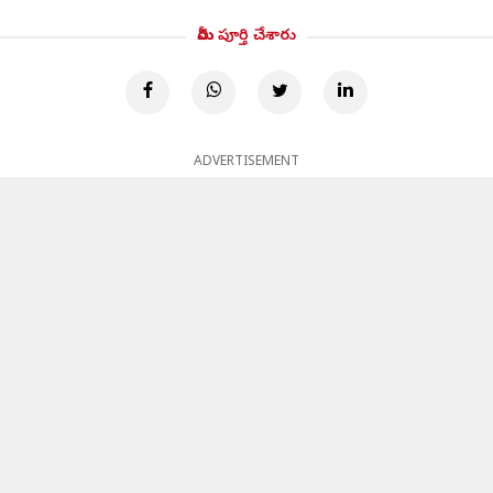
మీరు పూర్తి చేశారు
ADVERTISEMENT