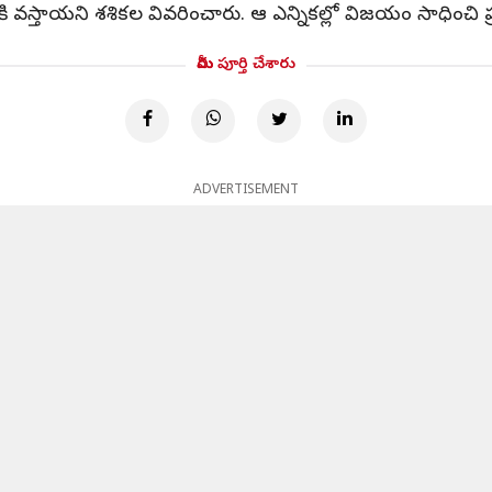
ాటిపైకి వస్తాయని శశికల వివరించారు. ఆ ఎన్నికల్లో విజయం సాధించ
మీరు పూర్తి చేశారు
ADVERTISEMENT