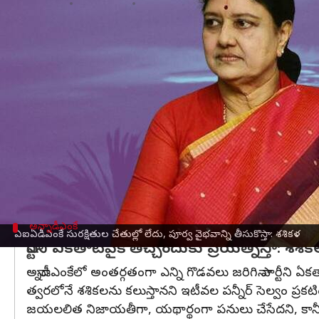
వ్రాసిన వారు
Feb 25, 2023
01:08 pm
Stalin
ఈ వార్తాకథనం ఏంటి
ఏఐఏడీఎంకే‌
లో నెలకొన్న సంక్షోభం నేపథ్యంలో దివంగత 
పునర్వైభవం కోసం కృషి చేస్తానని చెప్పారు.
2024 సార్వత్రిక ఎన్నికలకు ముందు రాష్ట్రవ్యాప్తంగా 
స్పష్టం చేశారు.
అతి త్వరలోనే అందరం కలిసికట్టుగా పనిచేసి తమ పార్టీకి
తాము (జయలలిత మరియు ఆమె) మాట్లాడుకున్నప్పుడల్లా
అన్నాడీఎంకే‌
ఏఐఏడీఎంకే సురక్షితుల చేతుల్లో లేదు, పూర్వ వైభవాన్ని తీసుకొస్తా: శశికళ
పార్టీని ఏకతాటిపైకి తెచ్చేందుకు ప్రయత్నిస్తా: శశి
అన్నాడీఎంకే‌లో అంతర్గతంగా ఎన్ని గొడవలు జరిగినా పార్టీని ఏకతాటి
త్వరలోనే శశికలను కలుస్తానని ఇటీవల పన్నీర్ సెల్వం ప్ర
జయలలిత నిజాయతీగా, యథార్థంగా పనులు చేసేదని, కానీ డీఎంకే 