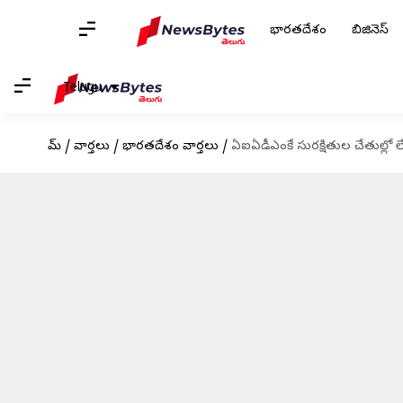
భారతదేశం
బిజినెస్
Telugu
హోమ్
/
వార్తలు
/
భారతదేశం వార్తలు
/
ఏఐఏడీఎంకే సురక్షితుల చేతుల్లో లే