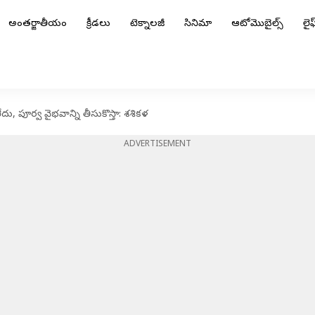
అంతర్జాతీయం
క్రీడలు
టెక్నాలజీ
సినిమా
ఆటోమొబైల్స్
లైఫ్
దు, పూర్వ వైభవాన్ని తీసుకొస్తా: శశికళ
ADVERTISEMENT