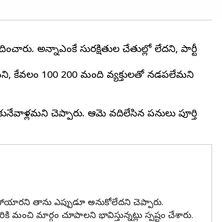
ించారు. అన్నాడీఎంకే సురక్షితుల చేతుల్లో లేదని, పార్టీ
ుఖ్యమని, కేవలం 100 200 మంది వ్యక్తులతో నడపలేమని
వాళ్లమని చెప్పారు. ఆమె వదిలేసిన పనులు పూర్తి
డిపోయారని తాను ఎప్పుడూ అనుకోలేదని చెప్పారు.
ి మంచి మార్గం చూపాలని భావిస్తున్నట్లు స్పష్టం చేశారు.