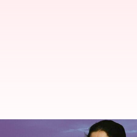
ఏఐఏడీఎంకే సురక్షితుల చేతుల్లో లేదు, ప