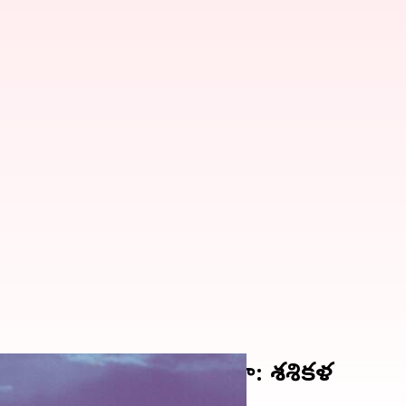
ూర్వ వైభవాన్ని తీసుకొస్తా: శశికళ