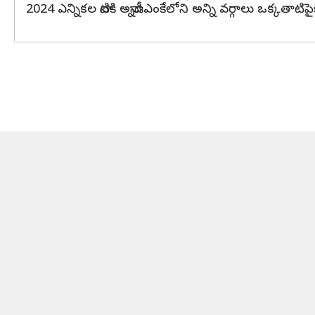
2024 ఎన్నికల నాటికి అన్నాడీఎంకేలోని అన్ని వర్గాలు ఒక్కత