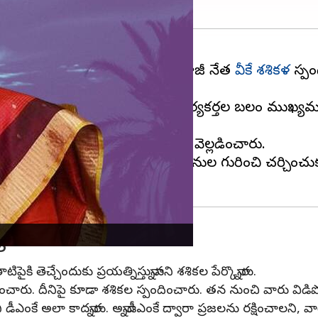
జయలలిత సన్నిహితురాలు, పార్టీ మాజీ నేత
వీకే శశికళ
స్పంద
పర్యటించనున్నట్టు తెలిపారు. పార్టీకి కార్యకర్తల బలం మ
 పూర్వ వైభవాన్ని తీసుకువస్తామని వెల్లడించారు.
, చేసిన పనులు, చేయవలసిన పనుల గురించి చర్చించుకునే
కల
పైకి తెచ్చేందుకు ప్రయత్నిస్తున్నానని శశికల పేర్కొన్నారు.
కటించారు. దీనిపై కూడా శశికల స్పందించారు. తన నుంచి వారు వి
అలా కాదన్నారు. అన్నాడీఎంకే ద్వారా ప్రజలను రక్షించాలని, వారిక