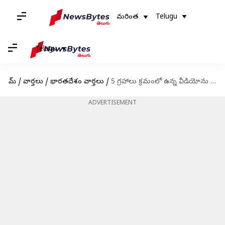
మరింత
Telugu
Telugu
హోమ్
/
వార్తలు
/
భారతదేశం వార్తలు
/
5 గ్రహాలు క్రమంలో ఉన్న వీడియోను పంచుకున్న బాలీవుడ్ నటుడు అమితాబ్ బచ్చన్
ADVERTISEMENT