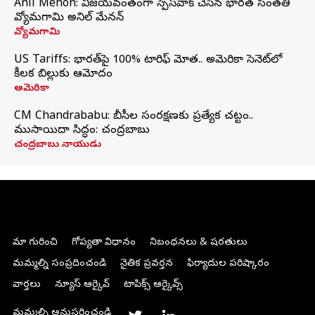
Anil Menon: విజయవంతంగా స్పేస్‌వాక్‌ చేసిన భారత సంతతి
వ్యోమగామి అనిల్‌ మేనన్
వ్యోమగామి
US Tariffs: భారత్‌పై 100% టారిఫ్‌ మోత.. అమెరికా సెనెట్‌లో
కీలక బిల్లుకు ఆమోదం
అమెరికా
CM Chandrababu: బీసీల సంరక్షణకు ప్రత్యేక చట్టం..
ముసాయిదా సిద్ధం: చంద్రబాబు
చంద్రబాబు నాయుడు
మా గురించి
గోప్యతా విధానం
నిబంధనలు & షరతులు
మమ్మల్ని సంప్రదించండి
నైతిక ప్రవర్తన
ఫిర్యాదుల పరిష్కారం
వార్తలు
న్యూస్ ఆర్కైవ్
టాపిక్స్ ఆర్కైవ్స్
మమ్మల్ని అనుసరించండి