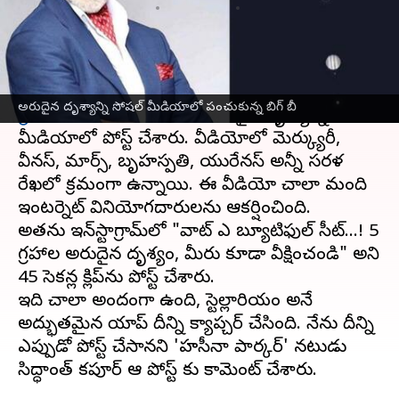
వ్రాసిన వారు
Mar 29, 2023
11:23 am
Nishkala Sathivada
ఈ వార్తాకథనం ఏంటి
బాలీవుడ్ లెజెండ్ అమితాబ్ బచ్చన్ ఆకాశంలో
ఐదు
అరుదైన దృశ్యాన్ని సోషల్ మీడియాలో పంచుకున్న బిగ్ బీ
గ్రహాలు
ఒకేసారి కనిపించిన అరుదైన దృశ్యాన్ని సోషల్
మీడియాలో పోస్ట్ చేశారు. వీడియోలో మెర్క్యురీ,
వీనస్, మార్స్, బృహస్పతి, యురేనస్ అన్నీ సరళ
రేఖలో క్రమంగా ఉన్నాయి. ఈ వీడియో చాలా మంది
ఇంటర్నెట్ వినియోగదారులను ఆకర్షించింది.
అతను ఇన్‌స్టాగ్రామ్‌లో "వాట్ ఎ బ్యూటిఫుల్ సీట్...! 5
గ్రహాల అరుదైన దృశ్యం, మీరు కూడా వీక్షించండి" అని
45 సెకన్ల క్లిప్‌ను పోస్ట్ చేశారు.
ఇది చాలా అందంగా ఉంది, స్టెల్లారియం అనే
అద్భుతమైన యాప్ దీన్ని క్యాప్చర్ చేసింది. నేను దీన్ని
ఎప్పుడో పోస్ట్ చేసానని 'హసీనా పార్కర్' నటుడు