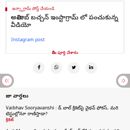
ఇన్స్టాగ్రామ్ పోస్ట్ చేయండి
అమితాబ్ బచ్చన్ ఇంస్టాగ్రామ్ లో పంచుకున్న
వీడియో
Instagram post
మీరు పూర్తి చేశారు
తాజా వార్తలు
Vaibhav Sooryavanshi : రెడ్ బాల్ క్రికెట్‌పై వైభవ్ ఫోకస్.. మరి
టెస్టుల్లోనూ రాణిస్తాడా?
క్రికెట్