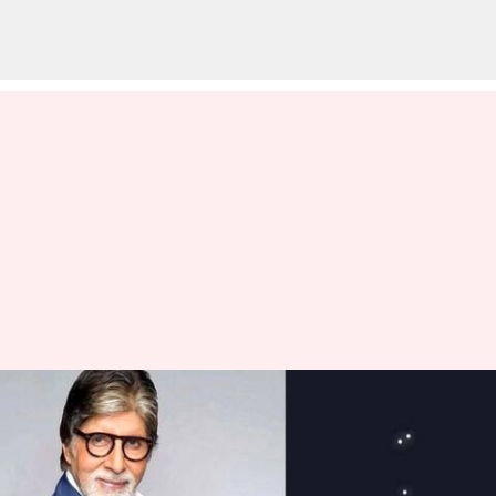
5 గ్రహాలు క్రమంలో ఉన్న వీడియోను
పంచుకున్న బాలీవుడ్ నటుడు
అమితాబ్ బచ్చన్