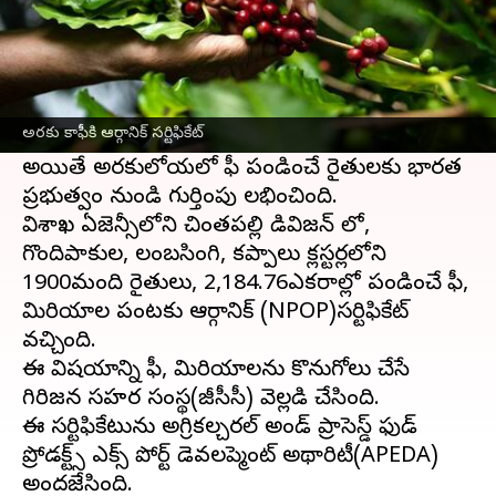
ఈ వార్తాకథనం ఏంటి
కాఫీ పంటలకు, మిరియాల పంటలకు అరకులోయ
ప్రసిద్ది చెందింది. ఇక్కడ పండే కాఫీకి ప్రపంచవ్యాప్తంగా
అరకు కాఫీకి ఆర్గానిక్ సర్టిఫికేట్
మంచి పేరుంది. అమెరికాలో సైతం అరకు కాఫీ లభిస్తుంది.
అయితే అరకులోయలో కాఫీ పండించే రైతులకు భారత
ప్రభుత్వం నుండి గుర్తింపు లభించింది.
విశాఖ ఏజెన్సీలోని చింతపల్లి డివిజన్ లో,
గొందిపాకుల, లంబసింగి, కప్పాలు క్లస్టర్లలోని
1900మంది రైతులు, 2,184.76ఎకరాల్లో పండించే కాఫీ,
మిరియాల పంటకు ఆర్గానిక్ (NPOP)సర్టిఫికేట్
వచ్చింది.
ఈ విషయాన్ని కాఫీ, మిరియాలను కొనుగోలు చేసే
గిరిజన సహకార సంస్థ(జీసీసీ) వెల్లడి చేసింది.
ఈ సర్టిఫికేటును అగ్రికల్చరల్ అండ్ ప్రాసెస్డ్ ఫుడ్
ప్రోడక్ట్స్ ఎక్స్ పోర్ట్ డెవలప్మెంట్ అథారిటీ(APEDA)