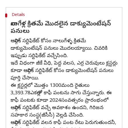
Details
నాలుగేళ్ల క్రితమే మొదలైన డాక్యుమెంటేషన్
పనులు
ఆర్గానిక్ సర్టిఫికేట్ కోసం నాలుగేళ్ళ క్రితమే
డాక్యుమెంటేషన్ పనులు మొదలయ్యాయి. చివరికి
ఇప్పుడు సర్టిఫికేట్ వచ్చేసింది.
ఇదే విధంగా జీకే వీధి, పెద్ద వలస, ఎర్ర చెరువులు క్లస్టర్లు
కూడా ఆర్గానిక్ సర్టిఫికేట్ కోసం డాక్యుమెంటేషన్ పనులు
పూర్తి చేసాయి.
ఈ క్లస్టర్లలో మొత్తం 1300మంది రైతులు
3,393.78ఎకరాల్లో కాఫీ పంటను సాగు చేస్తున్నారు. ఈ
కాఫీ పంటకు కూడా 2024సంవత్సరం ప్రారంభంలో
ఆర్గానిక్ సర్టిఫికేట్ వచ్చే అవకాశం ఉందని, గిరిజన
సహకార సంస్థ(జీసీసీ) వెల్లడి చేసింది.
ఆర్గానిక్ సర్టిఫికేట్ వలన కాఫీ పంట రేటు పెరుగుతుందనీ,