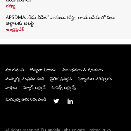
నియామకాలు
రష్యా
APSDMA: నేడు ఏపీలో వానలు.. కోస్తా, రాయలసీమలో పలు
జిల్లాలకు అలర్ట్
ఆంధ్రప్రదేశ్
మా గురించి
గోప్యతా విధానం
నిబంధనలు & షరతులు
మమ్మల్ని సంప్రదించండి
నైతిక ప్రవర్తన
ఫిర్యాదుల పరిష్కారం
వార్తలు
న్యూస్ ఆర్కైవ్
టాపిక్స్ ఆర్కైవ్స్
మమ్మల్ని అనుసరించండి
All rights reserved © Candela Labs Private Limited 2026