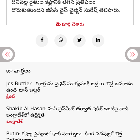
దీనివల్ల రైతుల కష్టానికి తగిన ప్రతిఫలం
దొరుకుతుందని జీసీసీ వైస్ ఛైర్మన్ సురేష్ తెలిపారు.
మీరు పూర్తి చేశారు
తాజా వార్తలు
Jos Buttler: నా రికార్డును వైభవ్ సూర్యవంశీ బద్దలు కొట్టే అవకాశం
ఉంది: జాస్ బట్లర్
క్రికెట్
Shakib Al Hasan: హసీనా ప్రెస్‌మీట్‌ తర్వాత షకీబ్‌ ఇంటిపై దాడి..
బంగ్లాదేశ్‌లో ఉద్రిక్తత
బంగ్లాదేశ్
Putin: రష్యా సైన్యంలో భారీ మార్పులు.. కీలక పదవుల్లో కొత్త