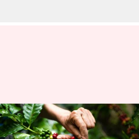
అరకులోయ కాఫీ పంటకు ఆర్గానిక్
సర్టిఫికేట్, వివరాలివే
వ్రాసిన వారు
May 26, 2023
12:29 pm
Sriram Pranateja