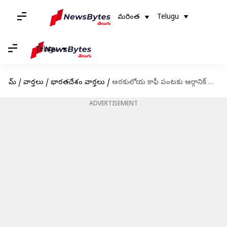
మరింత
Telugu
Telugu
హోమ్
/
వార్తలు
/
భారతదేశం వార్తలు
/
అరకులోయ కాఫీ పంటకు ఆర్గానిక్ సర్టిఫికేట్, వివరాలివే
ADVERTISEMENT