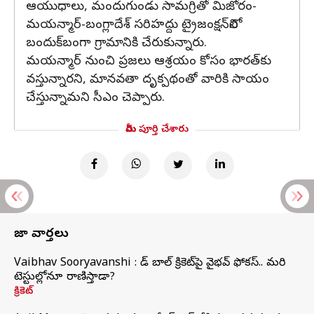
ఆయుధాలు, మందుగుండు సామగ్రితో మిజోరం-
మయన్మార్-బంగ్లాదేశ్ సరిహద్దు ట్రైజంక్షన్‌లోని
బందుక్‌బంగా గ్రామానికి చేరుకున్నారు.
మయన్మార్ నుంచి ప్రజలు ఆశ్రయం కోసం భారత్‌కు
వస్తున్నారని, మానవతా దృక్పథంతో వారికి సాయం
చేస్తున్నామని సీఎం చెప్పారు.
మీరు పూర్తి చేశారు
తాజా వార్తలు
Vaibhav Sooryavanshi : రెడ్ బాల్ క్రికెట్‌పై వైభవ్ ఫోకస్.. మరి
టెస్టుల్లోనూ రాణిస్తాడా?
క్రికెట్