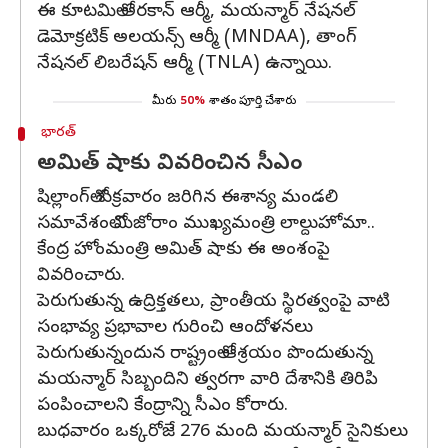
ఈ కూటమిలో అరకాన్ ఆర్మీ, మయన్మార్ నేషనల్
డెమోక్రటిక్ అలయన్స్ ఆర్మీ (MNDAA), తాంగ్
నేషనల్ లిబరేషన్ ఆర్మీ (TNLA) ఉన్నాయి.
మీరు
50%
శాతం పూర్తి చేశారు
భారత్
అమిత్ షాకు వివరించిన సీఎం
షిల్లాంగ్‌లో శుక్రవారం జరిగిన ఈశాన్య మండలి
సమావేశంలో మిజోరాం ముఖ్యమంత్రి లాల్దుహోమా..
కేంద్ర హోంమంత్రి అమిత్ షాకు ఈ అంశంపై
వివరించారు.
పెరుగుతున్న ఉద్రిక్తతలు, ప్రాంతీయ స్థిరత్వంపై వాటి
సంభావ్య ప్రభావాల గురించి ఆందోళనలు
పెరుగుతున్నందున రాష్ట్రంలో ఆశ్రయం పొందుతున్న
మయన్మార్ సిబ్బందిని త్వరగా వారి దేశానికి తిరిపి
పంపించాలని కేంద్రాన్ని సీఎం కోరారు.
బుధవారం ఒక్కరోజే 276 మంది మయన్మార్ సైనికులు