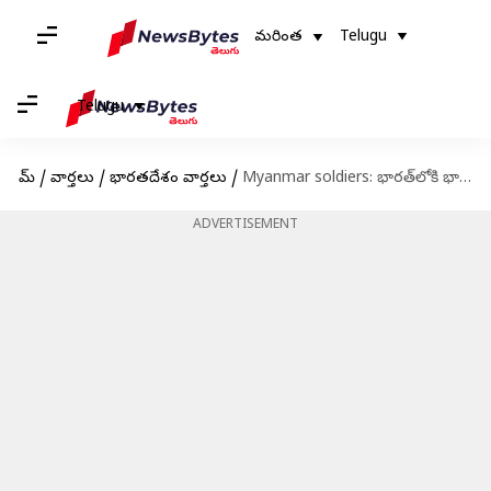
మరింత
Telugu
Telugu
హోమ్
/
వార్తలు
/
భారతదేశం వార్తలు
/
Myanmar soldiers: భారత్‌లోకి భారీగా మయన్మార్ సైన్యం.. కేంద్రాన్ని అప్రమత్తం చేసిన మిజోరం
ADVERTISEMENT