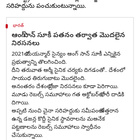
భారత్
ఆంగ్ సాన్ సూకీ పతనం తర్వాత మొదలైన
నిరసనలు
2021లో మయన్మార్ సైన్యం ఆంగ్ సాన్ సూకీ ఎన్నికైన
ప్రభుత్వాన్ని తొలగించింది.
దీని తరువాత ఆర్మీ సైనిక చర్యకు దిగడంతో.. దేశంలో
సాయుధ తిరుగుబాటు మొదలైంది.
అనంతరం దేశంలో ప్రజా నిరసనలు కూడా పెరిగాయి.
మూడు రెబల్స్ సమూహాలు గత అక్టోబర్‌లో భారీ దాడికి
దిగాయి.
అప్పటి నుంచి చైనా సరిహద్దుకు సమీపంలో ఉత్తరాన
ఉన్న డజన్ల కొద్దీ సైనిక స్థావరాలను మఅనేక
పట్టణాలను రెబల్స్ సమూహాలు స్వాధీనం
చేసుకున్నాయి.