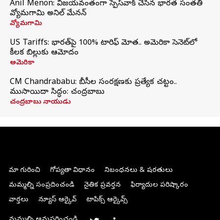
Anil Menon: విజయవంతంగా స్పేస్‌వాక్‌ చేసిన భారత సంతతి
వ్యోమగామి అనిల్‌ మేనన్
వ్యోమగామి
US Tariffs: భారత్‌పై 100% టారిఫ్‌ మోత.. అమెరికా సెనెట్‌లో
కీలక బిల్లుకు ఆమోదం
అమెరికా
CM Chandrababu: బీసీల సంరక్షణకు ప్రత్యేక చట్టం..
ముసాయిదా సిద్ధం: చంద్రబాబు
చంద్రబాబు నాయుడు
మా గురించి
గోప్యతా విధానం
నిబంధనలు & షరతులు
మమ్మల్ని సంప్రదించండి
నైతిక ప్రవర్తన
ఫిర్యాదుల పరిష్కారం
వార్తలు
న్యూస్ ఆర్కైవ్
టాపిక్స్ ఆర్కైవ్స్
మమ్మల్ని అనుసరించండి