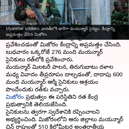
వ్రాసిన వారు
Jan 20, 2024
02:57 pm
Stalin
ఈ వార్తాకథనం ఏంటి
Myanmar soldiers: భారత్‌లోకి భారీగా మయన్మార్ సైన్యం.. కేంద్రాన్ని
భారత్‌లోకి భారీగా
మయన్మార్
సైన్యం ప్రవేశించింది.
అప్రమత్తం చేసిన మిజోరం
దాదాపు 600 మంది మయన్మార్ సైనికులు భారత్‌లోకి
ప్రవేశించడంతో మిజోరం కేంద్రాన్ని అప్రమత్తం చేసింది.
బుధవారం ఒక్కరోజే 276 మంది మయన్మార్
సైనికులు భారత్‌లోకి ప్రవేశించారు.
మయన్మార్ మిలటరీ పాలన, తిరుగుబాటు దళాల
మధ్య వివాదం తీవ్రరూపం దాల్చడంతో, దాదాపు 600
మంది మయన్మార్ ఆర్మీ సైనికులు ఆశ్రయం
మిజోరం
ప్రభుత్వం ఈ పరిస్థితిని భారత కేంద్ర
ప్రభుత్వానికి తెలియజేసింది.
సైనికులను త్వరగా స్వదేశానికి రప్పించాలని
అభ్యర్థించింది. మిజోరంలోని ఆరు జిల్లాలు మయన్మార్
చిన్ రాష్ట్రంతో 510 కిలోమీటర్ల అంతర్జాతీయ