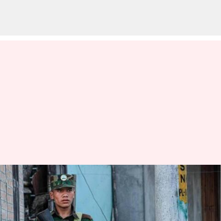
Myanmar soldiers: భారత్‌లోకి భారీగా
మయన్మార్ సైన్యం.. కేంద్రాన్ని
అప్రమత్తం చేసిన మిజోరం