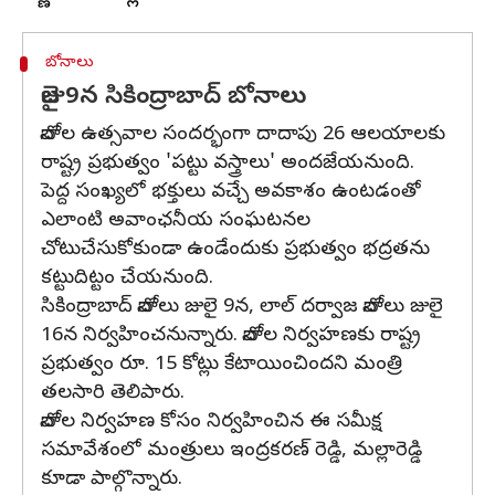
బోనాలు
జులై 9న సికింద్రాబాద్ బోనాలు
బోనాల ఉత్సవాల సందర్భంగా దాదాపు 26 ఆలయాలకు
రాష్ట్ర ప్రభుత్వం 'పట్టు వస్త్రాలు' అందజేయనుంది.
పెద్ద సంఖ్యలో భక్తులు వచ్చే అవకాశం ఉంటడంతో
ఎలాంటి అవాంఛనీయ సంఘటనల
చోటుచేసుకోకుండా ఉండేందుకు ప్రభుత్వం భద్రతను
కట్టుదిట్టం చేయనుంది.
సికింద్రాబాద్ బోనాలు జులై 9న, లాల్ దర్వాజ బోనాలు జులై
16న నిర్వహించనున్నారు. బోనాల నిర్వహణకు రాష్ట్ర
ప్రభుత్వం రూ. 15 కోట్లు కేటాయించిందని మంత్రి
తలసారి తెలిపారు.
బోనాల నిర్వహణ కోసం నిర్వహించిన ఈ సమీక్ష
సమావేశంలో మంత్రులు ఇంద్రకరణ్ రెడ్డి, మల్లారెడ్డి
కూడా పాల్గొన్నారు.