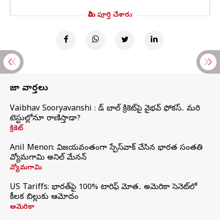
మీరు పూర్తి చేశారు
తాజా వార్తలు
Vaibhav Sooryavanshi : రెడ్ బాల్ క్రికెట్‌పై వైభవ్ ఫోకస్.. మరి
టెస్టుల్లోనూ రాణిస్తాడా?
క్రికెట్
Anil Menon: విజయవంతంగా స్పేస్‌వాక్‌ చేసిన భారత సంతతి
వ్యోమగామి అనిల్‌ మేనన్
వ్యోమగామి
US Tariffs: భారత్‌పై 100% టారిఫ్‌ మోత.. అమెరికా సెనెట్‌లో
కీలక బిల్లుకు ఆమోదం
అమెరికా