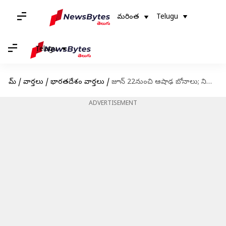
మరింత
Telugu
Telugu
హోమ్
/
వార్తలు
/
భారతదేశం వార్తలు
/
జూన్ 22నుంచి ఆషాఢ బోనాలు; నిర్వహణం కోసం రూ.15కోట్లు కేటాయించిన ప్రభుత్వం
ADVERTISEMENT