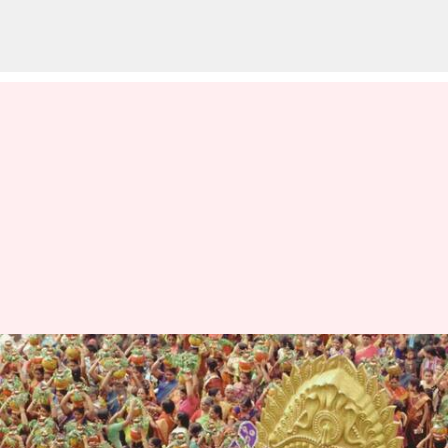
జూన్ 22నుంచి ఆషాఢ బోనాలు;
నిర్వహణం కోసం రూ.15కోట్లు
కేటాయించిన ప్రభుత్వం