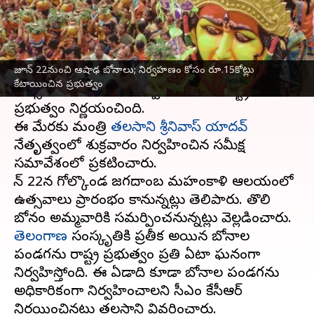
వ్రాసిన వారు
May 26, 2023
03:02 pm
Stalin
ఈ వార్తాకథనం ఏంటి
జూన్ 22నుంచి ఆషాఢ బోనాలు; నిర్వహణం కోసం రూ.15కోట్లు
జూన్ 22నుంచి
హైదరాబాద్‌
లో ఆషాఢ బోనాల
కేటాయించిన ప్రభుత్వం
ఉత్సవాలను ఘనంగా నిర్వహించాలని రాష్ట్ర
ప్రభుత్వం నిర్ణయంచింది.
ఈ మేరకు మంత్రి
తలసాని శ్రీనివాస్ యాదవ్
నేతృత్వంలో శుక్రవారం నిర్వహించిన సమీక్ష
సమావేశంలో ప్రకటించారు.
జూన్ 22న గోల్కొండ జగదాంబ మహంకాళి ఆలయంలో
ఉత్సవాలు ప్రారంభం కానున్నట్లు తెలిపారు. తొలి
తెలంగాణ
సంస్కృతికి ప్రతీక అయిన బోనాల
పండగను రాష్ట్ర ప్రభుత్వం ప్రతి ఏటా ఘనంగా
నిర్వహిస్తోంది. ఈ ఏడాది కూడా బోనాల పండగను
అధికారికంగా నిర్వహించాలని సీఎం కేసీఆర్