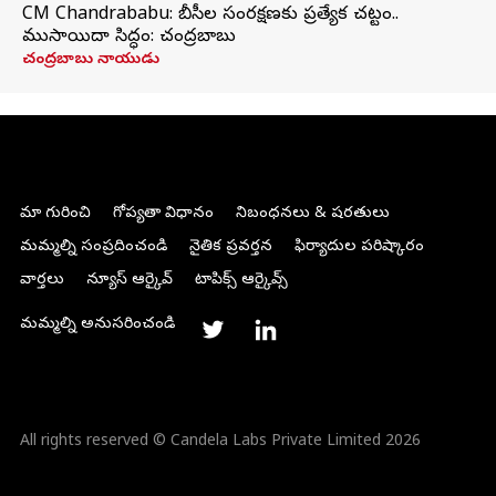
CM Chandrababu: బీసీల సంరక్షణకు ప్రత్యేక చట్టం..
ముసాయిదా సిద్ధం: చంద్రబాబు
చంద్రబాబు నాయుడు
మా గురించి
గోప్యతా విధానం
నిబంధనలు & షరతులు
మమ్మల్ని సంప్రదించండి
నైతిక ప్రవర్తన
ఫిర్యాదుల పరిష్కారం
వార్తలు
న్యూస్ ఆర్కైవ్
టాపిక్స్ ఆర్కైవ్స్
మమ్మల్ని అనుసరించండి
All rights reserved © Candela Labs Private Limited 2026