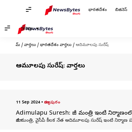
భారతదేశం
బిజినెస్
Telugu
హోమ్
/
వార్తలు
/
భారతదేశం వార్తలు
/
ఆదిమూలపు సురేష్
ఆదిమూలపు సురేష్: వార్తలు
11 Sep 2024
•
మార్కాపురం
Adimulapu Suresh: మాజీ మంత్రి ఇంటి నిర్మాణంలో ప
మాజీ మంత్రి, వైసీపీ కీలక నేత ఆదిమూలపు సురేష్ ఇంటి నిర్మాణ 