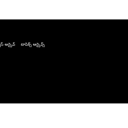
స్ ఆర్కైవ్
టాపిక్స్ ఆర్కైవ్స్