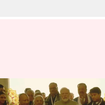
Ayodhya Airport: అయోధ్యలో
మహర్షి వాల్మీకి విమానాశ్రయాన్ని
ప్రారంభించిన ప్రధాని మోదీ