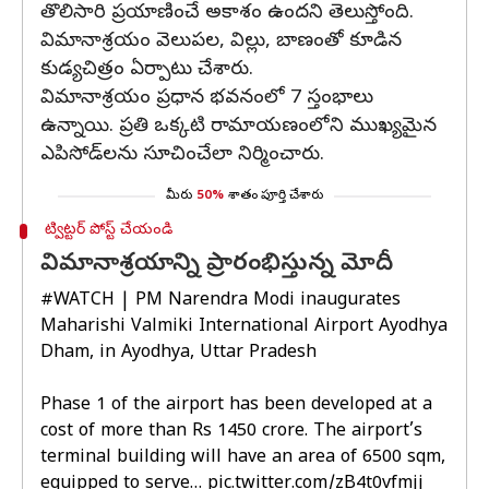
తొలిసారి ప్రయాణించే అకాశం ఉందని తెలుస్తోంది.
విమానాశ్రయం వెలుపల, విల్లు, బాణంతో కూడిన
కుడ్యచిత్రం ఏర్పాటు చేశారు.
విమానాశ్రయం ప్రధాన భవనంలో 7 స్తంభాలు
ఉన్నాయి. ప్రతి ఒక్కటి రామాయణంలోని ముఖ్యమైన
ఎపిసోడ్‌లను సూచించేలా నిర్మించారు.
మీరు
50%
శాతం పూర్తి చేశారు
ట్విట్టర్ పోస్ట్ చేయండి
విమానాశ్రయాన్ని ప్రారంభిస్తున్న మోదీ
#WATCH
| PM Narendra Modi inaugurates
Maharishi Valmiki International Airport Ayodhya
Dham, in Ayodhya, Uttar Pradesh
Phase 1 of the airport has been developed at a
cost of more than Rs 1450 crore. The airport’s
terminal building will have an area of 6500 sqm,
equipped to serve…
pic.twitter.com/zB4t0vfmjj