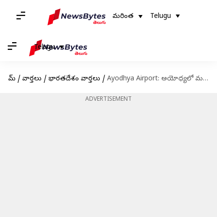
మరింత
Telugu
Telugu
హోమ్
/
వార్తలు
/
భారతదేశం వార్తలు
/
Ayodhya Airport: అయోధ్యలో మహర్షి వాల్మీకి విమానాశ్రయాన్ని ప్రారంభించిన ప్రధాని మోదీ
ADVERTISEMENT