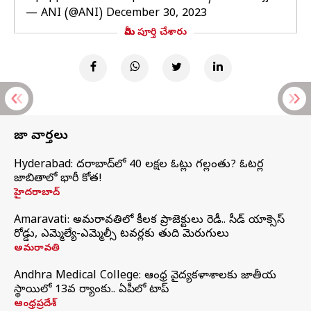
— ANI (@ANI)
December 30, 2023
మీరు పూర్తి చేశారు
తాజా వార్తలు
Hyderabad: హైదరాబాద్‌లో 40 లక్షల ఓట్లు గల్లంతు? ఓటర్ల
జాబితాలో భారీ కోత!
హైదరాబాద్
Amaravati: అమరావతిలో కీలక ప్రాజెక్టులు రెడీ.. సీడ్‌ యాక్సెస్‌
రోడ్డు, ఎమ్మెల్యే-ఎమ్మెల్సీ టవర్లకు తుది మెరుగులు
అమరావతి
Andhra Medical College: ఆంధ్ర వైద్యకళాశాలకు జాతీయ
స్థాయిలో 13వ ర్యాంకు.. ఏపీలో టాప్
ఆంధ్రప్రదేశ్