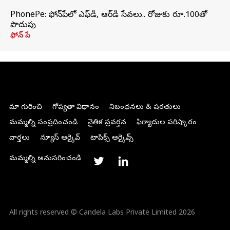
PhonePe: ఫోన్‌పేలో ఎఫ్‌డీ, ఆర్‌డీ సేవలు.. రోజుకు రూ.100తో
పొదుపు
ఫోన్‌ పే
మా గురించి
గోప్యతా విధానం
నిబంధనలు & షరతులు
మమ్మల్ని సంప్రదించండి
నైతిక ప్రవర్తన
ఫిర్యాదుల పరిష్కారం
వార్తలు
న్యూస్ ఆర్కైవ్
టాపిక్స్ ఆర్కైవ్స్
మమ్మల్ని అనుసరించండి
All rights reserved © Candela Labs Private Limited 2026