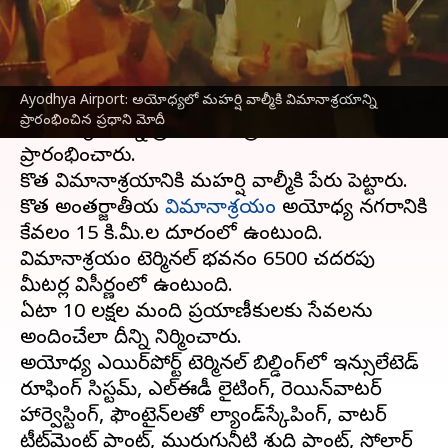
వ్రాసిన వారు
Dec 30, 2023
02:04 pm
Stalin
ఈ వార్తాకథనం ఏంటి
Ayodhya Airport: అయోధ్యలో మహర్షి వాల్మీకి విమానాశ్రయాన్ని
ఉత్తర్‌ప్రదేశ్‌
లోని
అయోధ్య
అంతర్జాతీయ
ప్రారంభించిన ప్రధాని మోదీ
విమానాశ్రయాన్ని ప్రధాని నరేంద్ర మోదీ శనివారం
ప్రారంభించారు.
కొత్త విమానాశ్రయానికి మహర్షి వాల్మీకి పేరు పెట్టారు.
కొత్త అంతర్జాతీయ
విమానాశ్రయం
అయోధ్య నగరానికి
కేవలం 15 కి.మీ.ల దూరంలో ఉంటుంది.
విమానాశ్రయం టెర్మినల్ భవనం 6500 చదరపు
మీటర్ల విస్తీర్ణంలో ఉంటుంది.
ఏటా 10 లక్షల మంది ప్రయాణీకులకు సేవలను
అందించేలా దీన్ని నిర్మించారు.
అయోధ్య ఎయిర్‌పోర్ట్ టెర్మినల్ బిల్డింగ్‌లో ఇన్సులేటెడ్
రూఫింగ్ సిస్టమ్, ఎల్‌ఈడీ లైటింగ్, రెయిన్‌వాటర్
హార్వెస్టింగ్, ఫౌంటైన్‌లతో ల్యాండ్‌స్కేపింగ్, వాటర్
ట్రీట్‌మెంట్ ప్లాంట్, మురుగునీటి శుద్ధి ప్లాంట్, సోలార్