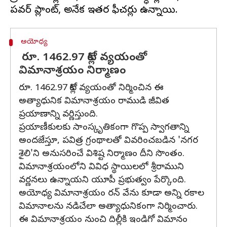
అయోధ్య
రూ. 1462.97 కోట్ల వ్యయంతో
విమానాశ్రయం నిర్మాణం
రూ. 1462.97 కోట్ల వ్యయంతో నిర్మించిన ఈ
అత్యాధునిక విమానాశ్రయం రాముడి జీవిత
ప్రయాణాన్ని వర్ణిస్తుంది.
ప్రయాణీకులకు సాంస్కృతికంగా గొప్ప స్వాగతాన్ని
అందజేస్తూ, పవిత్ర గ్రంథాలతో వివరించబడిన 'నగర
శైలి'ని అనుసరించే విశిష్ట నిర్మాణం దీని సొంతం.
విమానాశ్రయంలోని వివిధ స్థాయిలలో శ్రీరాముని
వర్ణనలు ఉన్నాయని యూపీ ప్రభుత్వం పేర్కొంది.
అయోధ్య విమానాశ్రయం రన్ వేను కూడా అన్ని రకాల
విమానాలను నడిచేలా అత్యాధునికంగా నిర్మించారు.
ఈ విమానాశ్రయం నుంచి దిల్లీకి ఇండిగో విమానం