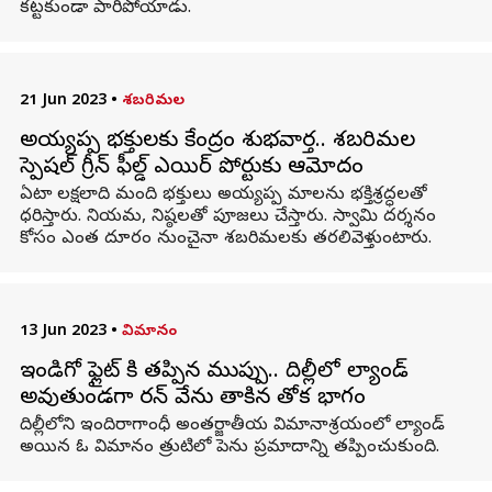
కట్టకుండా పారిపోయాడు.
21 Jun 2023
•
శబరిమల
అయ్యప్ప భక్తులకు కేంద్రం శుభవార్త.. శబరిమల
స్పెషల్ గ్రీన్ ఫీల్డ్ ఎయిర్ పోర్టుకు ఆమోదం
ఏటా లక్షలాది మంది భక్తులు అయ్యప్ప మాలను భక్తిశ్రద్ధలతో
ధరిస్తారు. నియమ, నిష్ఠలతో పూజలు చేస్తారు. స్వామి దర్శనం
కోసం ఎంత దూరం నుంచైనా శబరిమలకు తరలివెళ్తుంటారు.
13 Jun 2023
•
విమానం
ఇండిగో ఫ్లైట్ కి తప్పిన ముప్పు.. దిల్లీలో ల్యాండ్
అవుతుండగా రన్ వేను తాకిన తోక భాగం
దిల్లీలోని ఇందిరాగాంధీ అంతర్జాతీయ విమానాశ్రయంలో ల్యాండ్
అయిన ఓ విమానం త్రుటిలో పెను ప్రమాదాన్ని తప్పించుకుంది.