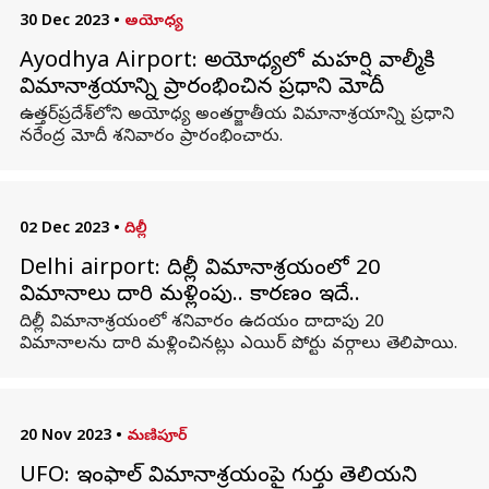
30 Dec 2023
•
అయోధ్య
Ayodhya Airport: అయోధ్యలో మహర్షి వాల్మీకి
విమానాశ్రయాన్ని ప్రారంభించిన ప్రధాని మోదీ
ఉత్తర్‌ప్రదేశ్‌లోని అయోధ్య అంతర్జాతీయ విమానాశ్రయాన్ని ప్రధాని
నరేంద్ర మోదీ శనివారం ప్రారంభించారు.
02 Dec 2023
•
దిల్లీ
Delhi airport: దిల్లీ విమానాశ్రయంలో 20
విమానాలు దారి మళ్లింపు.. కారణం ఇదే..
దిల్లీ విమానాశ్రయంలో శనివారం ఉదయం దాదాపు 20
విమానాలను దారి మళ్లించినట్లు ఎయిర్ పోర్టు వర్గాలు తెలిపాయి.
20 Nov 2023
•
మణిపూర్
UFO: ఇంఫాల్ విమానాశ్రయంపై గుర్తు తెలియని