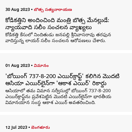
30 Aug 2023
•
బొత్స సత్యనారాయణ
కోడికత్తిని అందించింది మంత్రి బొత్స మేనల్లుడే:
న్యాయవాది సలీం సంచలన వ్యాఖ్యలు
కోడికత్తి కేసులో నిందితుడు జనపల్లి శ్రీనివాసరావు తరఫున
వాదిస్తున్న లాయర్ సలీం సంచలన ఆరోపణలు చేశారు.
01 Aug 2023
•
విమానం
'బోయింగ్ 737-8-200 ఎయిర్‌క్రాఫ్ట్‌' కలిగిన మొదటి
ఆసియా ఎయిర్‌లైన్‌గా 'ఆకాశ ఎయిర్' రికార్డు
ఆసియాలో తమ విమాన సర్వీసుల్లో బోయింగ్ 737-8-200
ఎయిర్‌క్రాఫ్ట్‌ను ప్రవేశపెట్టిన మొదటి ఎయిర్‌లైన్‌గా భారతీయ
విమానయాన సంస్థ ఆకాశ ఎయిర్ అవతరించింది.
12 Jul 2023
•
బెంగళూరు