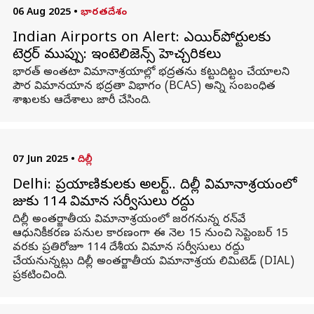
06 Aug 2025
•
భారతదేశం
Indian Airports on Alert: ఎయిర్‌పోర్టులకు
టెర్రర్‌ ముప్పు: ఇంటెలిజెన్స్‌ హెచ్చరికలు
భారత్ అంతటా విమానాశ్రయాల్లో భద్రతను కట్టుదిట్టం చేయాలని
పౌర విమానయాన భద్రతా విభాగం (BCAS) అన్ని సంబంధిత
శాఖలకు ఆదేశాలు జారీ చేసింది.
07 Jun 2025
•
దిల్లీ
Delhi: ప్రయాణికులకు అలర్ట్‌.. దిల్లీ విమానాశ్రయంలో
జుకు 114 విమాన సర్వీసులు రద్దు
దిల్లీ అంతర్జాతీయ విమానాశ్రయంలో జరగనున్న రన్‌వే
ఆధునికీకరణ పనుల కారణంగా ఈ నెల 15 నుంచి సెప్టెంబర్ 15
వరకు ప్రతిరోజూ 114 దేశీయ విమాన సర్వీసులు రద్దు
చేయనున్నట్లు దిల్లీ అంతర్జాతీయ విమానాశ్రయ లిమిటెడ్ (DIAL)
ప్రకటించింది.