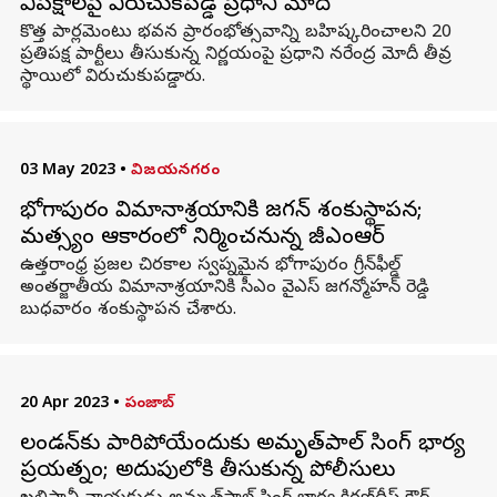
విపక్షాలపై విరుచుకపడ్డ ప్రధాని మోదీ
కొత్త పార్లమెంటు భవన ప్రారంభోత్సవాన్ని బహిష్కరించాలని 20
ప్రతిపక్ష పార్టీలు తీసుకున్న నిర్ణయంపై ప్రధాని నరేంద్ర మోదీ తీవ్ర
స్థాయిలో విరుచుకుపడ్డారు.
03 May 2023
•
విజయనగరం
భోగాపురం విమానాశ్రయానికి జగన్ శంకుస్థాపన;
మత్స్యం ఆకారంలో నిర్మించనున్న జీఎంఆర్
ఉత్తరాంధ్ర ప్రజల చిరకాల స్వప్నమైన భోగాపురం గ్రీన్‌ఫీల్డ్
అంతర్జాతీయ విమానాశ్రయానికి సీఎం వైఎస్ జగన్మోహన్ రెడ్డి
బుధవారం శంకుస్థాపన చేశారు.
20 Apr 2023
•
పంజాబ్
లండన్‌కు పారిపోయేందుకు అమృత్‌పాల్ సింగ్ భార్య
ప్రయత్నం; అదుపులోకి తీసుకున్న పోలీసులు