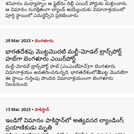
శనివారం మధ్యాహ్నం ఆ ఫ్లైట్‌ను దిల్లీ ఎయిర్ పోర్టుకు మళ్లించారు.
ఆ విమానం సురక్షితంగా ల్యాండ్ అయ్యేందుకు విమానాశ్రయంలో
పూర్తి స్థాయిలో ఎమర్జెన్సీని ప్రకటించారు.
29 Mar 2023
•
బెంగళూరు
భారతదేశపు మొట్టమొదటి మల్టీ-మోడల్ ట్రాన్స్‌పోర్ట్
హబ్‌గా బెంగళూరు ఎయిర్‌పోర్ట్‌
మల్టీ-మోడల్ ట్రాన్స్‌పోర్ట్ హబ్ (ఎంఎంటీహెచ్)గా బెంగళూరు
విమానాశ్రయం అవతరించనున్నది. భారతదేశంలోనే మొట్ట మొదటిగా
ఈ స్థాయి గుర్తింపు పొందిన విమానాశ్రయంంగా బెంగళూరు
నిలవనుంది.
13 Mar 2023
•
పాకిస్థాన్
ఇండిగో విమానం పాకిస్థాన్‌లో అత్యవసర ల్యాండింగ్;
ప్రయాణికుడు మృతి