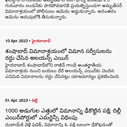
ఖలిస్థానీ నాయకుడు అమృత్‌పాల్ సింగ్ భార్య కిరణ్‌దీప్ కౌర్
గురువారం లండన్‌కు పారిపోవడానికి ప్రయత్నిస్తుండగా అమృత్‌సర్
విమానాశ్రయంలో పోలీసులు ఆమెను అడ్డుకున్నారు. అనంతరం
అమెను అదుపులోకి తీసుకున్నారు.
10 Apr 2023
•
హైదరాబాద్
శంషాబాద్ విమానాశ్రయంలో విమాన సర్వీసులను
రద్దు చేసిన అలయన్స్ ఎయిర్
హైదరాబాద్ శంషాబాద్‌లోని రాజీవ్ గాంధీ అంతర్జాతీయ
విమానాశ్రయ నుంచి బయలు దేరే అలయన్స్ ఎయిర్‌కు చెందిన
ఎనిమిది విమానాలను రద్దు చేసినట్లు యాజమాన్యం ప్రకటించింది.
01 Apr 2023
•
దిల్లీ
1000 అడుగుల ఎత్తులో విమానాన్ని ఢీకొట్టిన పక్షి; దిల్లీ
ఎయిర్‌పోర్టులో ఎమర్జెన్సీ విధింపు
దుబాయ్‌కి వెళ్లే ఫెడెక్స్ విమానాన్ని ఓ పక్షి బలంగా ఢీకొట్టడంతో