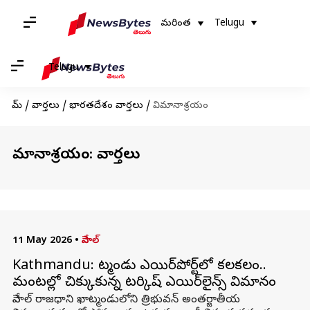
మరింత
Telugu
Telugu
హోమ్
/
వార్తలు
/
భారతదేశం వార్తలు
/
విమానాశ్రయం
విమానాశ్రయం: వార్తలు
11 May 2026
•
నేపాల్
Kathmandu: ఖాట్మండు ఎయిర్‌పోర్ట్‌లో కలకలం..
మంటల్లో చిక్కుకున్న టర్కిష్ ఎయిర్‌లైన్స్ విమానం
నేపాల్ రాజధాని ఖాట్మండులోని త్రిభువన్ అంతర్జాతీయ