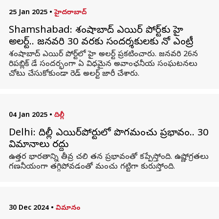
25 Jan 2025
•
హైదరాబాద్
Shamshabad: శంషాబాద్ ఎయిర్ పోర్ట్‌కు హై
అలర్ట్.. జనవరి 30 వరకు సందర్శకులకు నో ఎంట్రీ
శంషాబాద్ ఎయిర్ పోర్ట్‌లో హై అలర్ట్ ప్రకటించారు. జనవరి 26న
రిపబ్లిక్ డే సందర్భంగా ఏ విధమైన అవాంఛనీయ సంఘటనలు
చోటు చేసుకోకుండా రెడ్ అలర్ట్ జారీ చేశారు.
04 Jan 2025
•
దిల్లీ
Delhi: దిల్లీ ఎయిర్‌పోర్టులో పొగమంచు ప్రభావం.. 30
విమానాలు రద్దు
ఉత్తర భారతాన్ని తీవ్ర చలి తన ప్రభావంతో కప్పేస్తోంది. ఉష్ణోగ్రతలు
గణనీయంగా తగ్గిపోవడంతో మంచు గట్టిగా కురుస్తోంది.
30 Dec 2024
•
విమానం