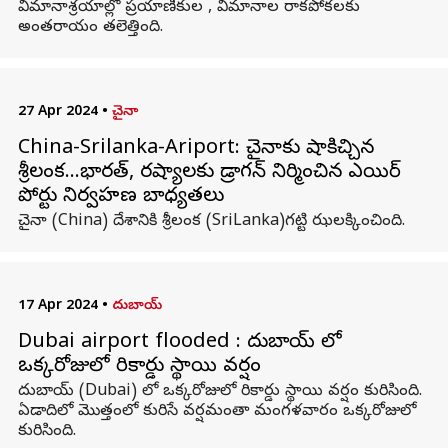
విమానాశ్రయాల్లో ప్రయాణీకుల , విమానాల రాకపోకలకు
అంతరాయం తలెత్తింది.
27 Apr 2024
•
చైనా
China-Srilanka-Ariport: చైనాకు షాకిచ్చిన
శ్రీలంక...భారత్​, రష్యాలకు డ్రాగన్ నిర్మించిన ఎయిర్
పోర్టు నిర్వహణ బాధ్యతలు
చైనా (China) దేశానికి శ్రీలంక (SriLanka)గట్టి ఝలక్కించింది.
17 Apr 2024
•
దుబాయ్
Dubai airport flooded : దుబాయ్ లో
ఒక్కరోజులో రికార్డు స్థాయి వర్షం
దుబాయ్ (Dubai) లో ఒక్కరోజులో రికార్డు స్థాయి వర్షం కురిసింది.
ఏడాదిలో మొత్తంలో కురిసే వర్షమంతా మంగళవారం ఒక్కరోజులో
కురిసింది.