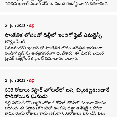
నిలిచిన ఖతార్ ఎయిర్ వేస్ ఈ ఏడాది రెండోస్థానానికి దిగజారింది.
21 Jun 2023
•
దిల్లీ
సాంకేతిక లోపంతో దిల్లీలో ఇండిగో ఫ్లైట్ ఎమర్జెన్సీ
ల్యాండింగ్
విమానంలోని ఇంజిన్ లో సాంకేతిక లోపం తలెత్తిన కారణంగా
ఇండిగో ఫ్లైట్ ను అత్యవసరంగా దించేశారు. ఈ మేరకు ఎయిర్
ట్రాఫిక్ కంట్రోలర్ కి పైలట్ సమాచారం ఇచ్చారు.
21 Jun 2023
•
దిల్లీ
603 రోజులు 5స్టార్ హోటల్‌లో బస; బిల్లుకట్టకుండానే
పారిపోయిన ఘనుడు
దిల్లీ ఏరోసిటీలోని లగ్జరీ హోటల్ రోసేట్ హౌస్‌‌లో ఘరానా మోసం
జరిగింది. ఈ 5స్టార్ హోటల్‌లో అంకుష్ దత్తా అనే వ్యక్తి ఒకరోజు
కాదు, రెండు రోజులు కాదు ఏకంగా 603రోజులు బస చేసి బిల్లు