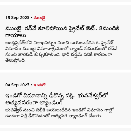
15 Sep 2023
•
ముంబై
ముంబై: రన్‌వే కూలిపోయిన ప్రైవేట్ జెట్.. 8మందికి
గాయాలు
ఆంధ్రప్రదేశ్‌లోని విశాఖపట్నం నుంచి బయలుదేరిన ఓ ప్రైవేట్
విమానం ముంబై విమానాశ్రయంలో ల్యాండ్ సమయంలో రన్‌వే
నుంచి జారిపడి కుప్పకూలింది. భారీ వర్షమే దీనికి కారణంగా
తెలుస్తోంది.
04 Sep 2023
•
ఇండిగో
ఇండిగో విమానాన్ని ఢీకొన్న పక్షి.. భువనేశ్వర్‌లో
అత్యవసరంగా ల్యాండింగ్
భువనేశ్వర్ నుంచి దిల్లీకి బయలుదేరిన ఇండిగో విమానం గాల్లో
ఉండగా పక్షి ఢీకొనడంతో అత్యవర ల్యాండింగ్ చేశారు.