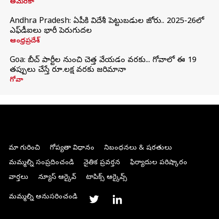
అమెరికా
Andhra Pradesh: ఏపీకి విదేశీ పెట్టుబడుల జోరు.. 2025-26లో
ఎఫ్‌డీఐలు భారీ పెరుగుదల
ఆంధ్రప్రదేశ్
Goa: బీచ్ పార్టీల నుంచి చెత్త వేయడం వరకు... గోవాలో ఈ 19
తప్పులు చేస్తే రూ.లక్ష వరకు జరిమానా
గోవా
మా గురించి
గోప్యతా విధానం
నిబంధనలు & షరతులు
మమ్మల్ని సంప్రదించండి
నైతిక ప్రవర్తన
ఫిర్యాదుల పరిష్కారం
వార్తలు
న్యూస్ ఆర్కైవ్
టాపిక్స్ ఆర్కైవ్స్
మమ్మల్ని అనుసరించండి