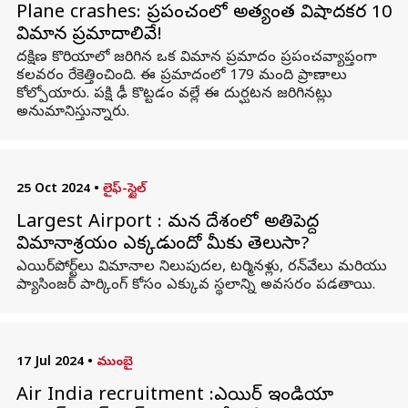
Plane crashes: ప్రపంచంలో అత్యంత విషాదకర 10
విమాన ప్రమాదాలివే!
దక్షిణ కొరియాలో జరిగిన ఒక విమాన ప్రమాదం ప్రపంచవ్యాప్తంగా
కలవరం రేకెత్తించింది. ఈ ప్రమాదంలో 179 మంది ప్రాణాలు
కోల్పోయారు. పక్షి ఢీ కొట్టడం వల్లే ఈ దుర్ఘటన జరిగినట్లు
అనుమానిస్తున్నారు.
25 Oct 2024
•
లైఫ్-స్టైల్
Largest Airport : మన దేశంలో అతిపెద్ద
విమానాశ్రయం ఎక్కడుందో మీకు తెలుసా?
ఎయిర్‌పోర్ట్‌లు విమానాల నిలుపుదల, టర్మినళ్లు, రన్‌వేలు మరియు
ప్యాసింజర్ పార్కింగ్ కోసం ఎక్కువ స్థలాన్ని అవసరం పడతాయి.
17 Jul 2024
•
ముంబై
Air India recruitment :ఎయిర్ ఇండియా