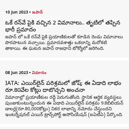
10 Jun 2023
•
జపాన్
ఒకే రన్‌వే పైకి వచ్చిన 2 విమానాలు.. తృటిలో తప్పిన
భారీ ప్రమాదం
జపాన్ లో ఒకే రన్‌వే పైకి ప్రయాణికులతో కూడిన రెండు విమానాలు
పొరపాటున వచ్చాయి. ప్రమాదవశాత్తు ఒకదాన్ని మరోకటి
తాకాయి. ఈ ఘటన జపాన్‌ రాజధాని టోక్యోలో జరిగింది.
08 Jun 2023
•
విమానం
IATA: ఎయిర్‌లైన్ పరిశ్రమలో జోష్; ఈ ఏడాది లాభం
రూ.80వేల కోట్లు దాటొచ్చని అంచనా
విమానాల్లో ప్రయాణీకుల రద్దీ పెరుగుతోంది. స్థానిక ఆర్థిక వ్యవస్థలు
పుంజుకుంటున్నందున ఈ ఏడాది ఎయిర్‌లైన్ పరిశ్రమ 9.8బిలియన్
డాలర్ల(రూ.80,000కోట్లు) నికర లాభాన్ని నమోదు చేస్తుందని
ఇంటర్నేషనల్ ఎయిర్ ట్రాన్స్‌పోర్ట్ అసోసియేషన్ (ఐఏటీఏ) పేర్కొంది.