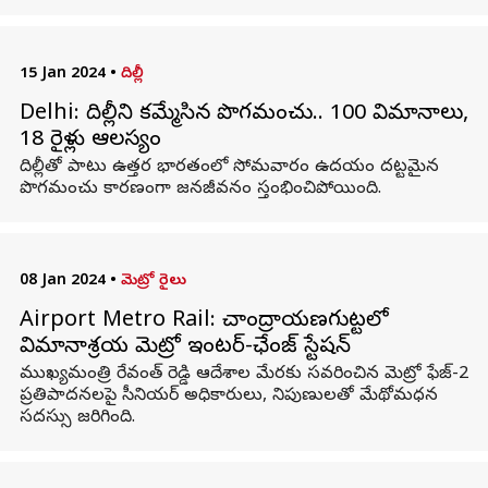
15 Jan 2024
•
దిల్లీ
Delhi: దిల్లీని కమ్మేసిన పొగమంచు.. 100 విమానాలు,
18 రైళ్లు ఆలస్యం
దిల్లీతో పాటు ఉత్తర భారతంలో సోమవారం ఉదయం దట్టమైన
పొగమంచు కారణంగా జనజీవనం స్తంభించిపోయింది.
08 Jan 2024
•
మెట్రో రైలు
Airport Metro Rail: చాంద్రాయణగుట్టలో
విమానాశ్రయ మెట్రో ఇంటర్-ఛేంజ్ స్టేషన్‌
ముఖ్యమంత్రి రేవంత్ రెడ్డి ఆదేశాల మేరకు సవరించిన మెట్రో ఫేజ్-2
ప్రతిపాదనలపై సీనియర్ అధికారులు, నిపుణులతో మేథోమధన
సదస్సు జరిగింది.