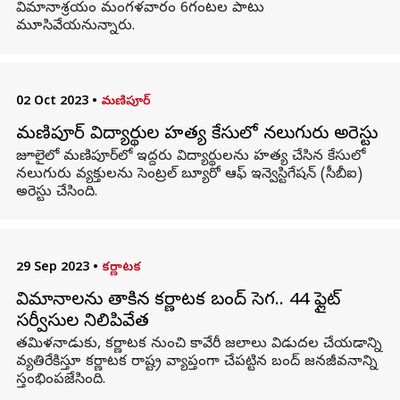
విమానాశ్రయం మంగళవారం 6గంటల పాటు
మూసివేయనున్నారు.
02 Oct 2023
•
మణిపూర్
మణిపూర్ విద్యార్థుల హత్య కేసులో నలుగురు అరెస్టు
జూలైలో మణిపూర్‌లో ఇద్దరు విద్యార్థులను హత్య చేసిన కేసులో
నలుగురు వ్యక్తులను సెంట్రల్ బ్యూరో ఆఫ్ ఇన్వెస్టిగేషన్ (సీబీఐ)
అరెస్టు చేసింది.
29 Sep 2023
•
కర్ణాటక
విమానాలను తాకిన కర్ణాటక బంద్ సెగ.. 44 ఫ్లైట్
సర్వీసుల నిలిపివేత
తమిళనాడుకు, కర్ణాటక నుంచి కావేరీ జలాలు విడుదల చేయడాన్ని
వ్యతిరేకిస్తూ కర్ణాటక రాష్ట్ర వ్యాప్తంగా చేపట్టిన బంద్ జనజీవనాన్ని
స్తంభింపజేసింది.