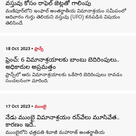
వస్తువు కోసం రాఫెల్ జెట్లతో గాలింపు
మణిపూర్‌లోని ఇంఫాల్ అంతర్జాతీయ విమానాశ్రయం సమీపంలో
ఆదివారం గుర్తు తెలియని వస్తువు (UFO) కనపడిన విషయం
తెలిసిందే.
18 Oct 2023
•
ఫ్రాన్స్
ఫ్రెంచ్: 6 విమానాశ్రయాలకు బాంబు బెదిరింపులు..
అధికారుల అప్రమత్తం
ఫ్రాన్స్‌లో ఆరు విమానాశ్రయాలకు ఒకేసారి బెదిరింపులు రావడం
సంచలనంగా మారింది.
17 Oct 2023
•
ముంబై
నేడు ముంబై విమానాశ్రయం రన్‌వేలు మూసివేత..
కారణం ఇదే..
ముంబైలోని ఛత్రపతి శివాజీ మహారాజ్ అంతర్జాతీయ