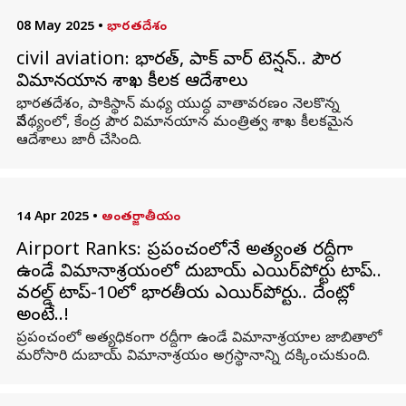
08 May 2025
•
భారతదేశం
civil aviation: భారత్, పాక్ వార్ టెన్షన్.. పౌర
విమానయాన శాఖ కీలక ఆదేశాలు
భారతదేశం, పాకిస్థాన్ మధ్య యుద్ధ వాతావరణం నెలకొన్న
నేపథ్యంలో, కేంద్ర పౌర విమానయాన మంత్రిత్వ శాఖ కీలకమైన
ఆదేశాలు జారీ చేసింది.
14 Apr 2025
•
అంతర్జాతీయం
Airport Ranks: ప్రపంచంలోనే అత్యంత రద్దీగా
ఉండే విమానాశ్రయంలో దుబాయ్ ఎయిర్‌పోర్టు టాప్..
వరల్డ్ టాప్-10లో భారతీయ ఎయిర్‌పోర్టు.. దేంట్లో
అంటే..!
ప్రపంచంలో అత్యధికంగా రద్దీగా ఉండే విమానాశ్రయాల జాబితాలో
మరోసారి దుబాయ్ విమానాశ్రయం అగ్రస్థానాన్ని దక్కించుకుంది.