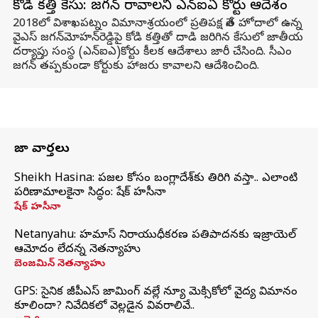
కోడి కత్తి కేసు: జగన్ రావాలని ఎన్ఐఏ కోర్టు ఆదేశం
2018లో విశాఖపట్నం విమానాశ్రయంలో ప్రతిపక్ష నేత హోదాలో ఉన్న
వైఎస్‌ జగన్‌మోహన్‌రెడ్డిపై కోడి కత్తితో దాడి జరిగిన కేసులో జాతీయ
దర్యాప్తు సంస్థ (ఎన్ఐఎ)కోర్టు కీలక ఆదేశాలు జారీ చేసింది. సీఎం
జగన్ తప్పకుండా కోర్టుకు హాజరు కావాలని ఆదేశించింది.
తాజా వార్తలు
Sheikh Hasina: ప్రజల కోసం బంగ్లాదేశ్‌కు తిరిగి వస్తా.. ఎలాంటి
పరిణామాలకైనా సిద్ధం: షేక్ హసీనా
షేక్ హసీనా
Netanyahu: హమాస్ నిరాయుధీకరణ ప్రతిపాదనకు ఇజ్రాయెల్
ఆమోదం లేదన్న నెతన్యాహు
బెంజమిన్ నెతన్యాహు
GPS: సైనిక జీపీఎస్ జామింగ్ వల్లే న్యూ మెక్సికోలో వైద్య విమానం
కూలిందా? నివేదికలో వెల్లడైన వివరాలివే..