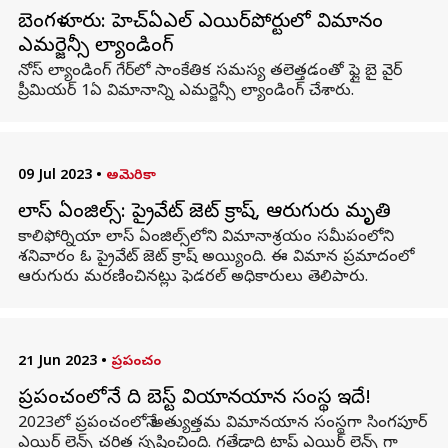
బెంగళూరు: హెచ్ఏఎల్ ఎయిర్‌పోర్టులో విమానం
ఎమర్జెన్సీ ల్యాండింగ్
నోస్ ల్యాండింగ్ గేర్‌లో సాంకేతిక సమస్య తలెత్తడంతో ఫ్లై బై వైర్
ప్రీమియర్ 1ఏ విమానాన్ని ఎమర్జెన్సీ ల్యాండింగ్ చేశారు.
09 Jul 2023
•
అమెరికా
లాస్ ఏంజిల్స్: ప్రైవేట్ జెట్ క్రాష్, ఆరుగురు మృతి
కాలిఫోర్నియా లాస్ ఏంజిల్స్‌లోని విమానాశ్రయం సమీపంలోని
శనివారం ఓ ప్రైవేట్ జెట్ క్రాష్ అయ్యింది. ఈ విమాన ప్రమాదంలో
ఆరుగురు మరణించినట్లు ఫెడరల్ అధికారులు తెలిపారు.
21 Jun 2023
•
ప్రపంచం
ప్రపంచంలోనే ది బెస్ట్ వియానయాన సంస్థ ఇదే!
2023లో ప్రపంచంలోనే అత్యుత్తమ విమానయాన సంస్థగా సింగపూర్
ఎయిర్ లైన్స్ చరిత్ర సృష్టించింది. గతేడాది టాప్ ఎయిర్ లైన్స్ గా