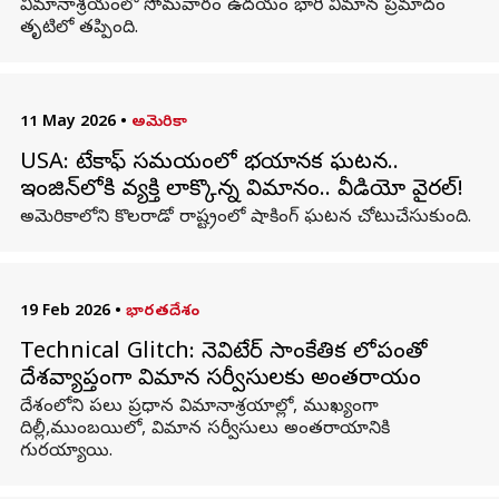
విమానాశ్రయంలో సోమవారం ఉదయం భారీ విమాన ప్రమాదం
తృటిలో తప్పింది.
11 May 2026
•
అమెరికా
USA: టేకాఫ్‌ సమయంలో భయానక ఘటన..
ఇంజిన్‌లోకి వ్యక్తి లాక్కొన్న విమానం.. వీడియో వైరల్!
అమెరికాలోని కొలరాడో రాష్ట్రంలో షాకింగ్ ఘటన చోటుచేసుకుంది.
19 Feb 2026
•
భారతదేశం
Technical Glitch: నెవిటేర్ సాంకేతిక లోపంతో
దేశవ్యాప్తంగా విమాన సర్వీసులకు అంతరాయం
దేశంలోని పలు ప్రధాన విమానాశ్రయాల్లో, ముఖ్యంగా
దిల్లీ,ముంబయిలో, విమాన సర్వీసులు అంతరాయానికి
గురయ్యాయి.