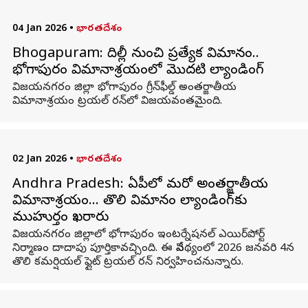
04 Jan 2026
•
భారతదేశం
Bhogapuram: దిల్లీ నుంచి ప్రత్యేక విమానం..
భోగాపురం విమానాశ్రయంలో మొదటి ల్యాండింగ్
విజయనగరం జిల్లా భోగాపురం గ్రీన్‌ఫీల్డ్ అంతర్జాతీయ
విమానాశ్రయం ట్రయల్ రన్‌లో విజయవంతమైంది.
02 Jan 2026
•
భారతదేశం
Andhra Pradesh: ఏపీలో మరో అంతర్జాతీయ
విమానాశ్రయం… తొలి విమానం ల్యాండింగ్‌కు
ముహుర్తం ఖరారు
విజయనగరం జిల్లాలో భోగాపురం ఇంటర్నేషనల్ ఎయిర్‌పోర్ట్
నిర్మాణం దాదాపు పూర్తికావచ్చింది. ఈ నేపథ్యంలో 2026 జనవరి 4న
తొలి కమర్షియల్ ఫ్లైట్ ట్రయల్ రన్‌ నిర్వహించనున్నారు.