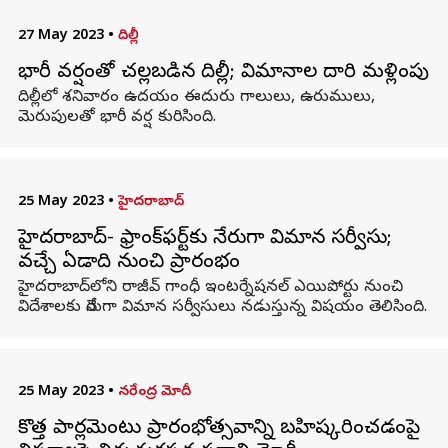
27 May 2023
•
దిల్లీ
భారీ వర్షంతో చల్లబడిన దిల్లీ; విమానాల దారి మళ్లింపు
దిల్లీలో శనివారం ఉదయం ఈదురు గాలులు, ఉరుములు,
మెరుపులతో భారీ వర్ష కురిసింది.
25 May 2023
•
హైదరాబాద్
హైదరాబాద్- ఫ్రాంక్‌ఫర్ట్‌కు నేరుగా విమాన సర్వీసు;
వచ్చే ఏడాది నుంచి ప్రారంభం
హైదరాబాద్‌లోని రాజీవ్ గాంధీ ఇంటర్నేషనల్ ఎయిపోర్టు నుంచి
విదేశాలకు నేరుగా విమాన సర్వీసులు నడుస్తున్న విషయం తెలిసింది.
25 May 2023
•
నరేంద్ర మోదీ
కొత్త పార్లమెంటు ప్రారంభోత్సవాన్ని బహిష్కరించడంపై