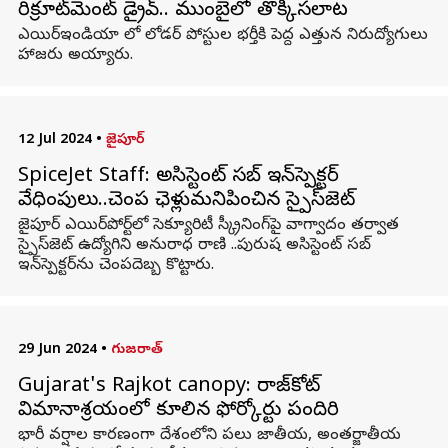
రిక్రూట్‌మెంట్ డ్రైవ్.. ముంబైలో తొక్కిసలాట
ఎయిర్‌ఇండియా లో లోడర్ పోస్టుల భర్తీకి పెద్ద ఎత్తున నిరుద్యోగులు
హాజరు అయ్యారు.
12 Jul 2024
•
జైపూర్
SpiceJet Staff: అసిస్టెంట్ సబ్ ఇన్‌స్పెక్టర్‌
వేధింపులు..చెంప ఛెళ్లుమనిపించిన స్పైస్‌జెట్
జైపూర్ ఎయిర్‌పోర్ట్‌లో సెక్యూరిటీ స్క్రీనింగ్‌పై వాగ్వాదం తర్వాత
స్పైస్‌జెట్ ఉద్యోగిని అనురాధ రాణి ..పురుష అసిస్టెంట్ సబ్
ఇన్‌స్పెక్టర్‌ను చెంపదెబ్బ కొట్టారు.
29 Jun 2024
•
గుజరాత్
Gujarat's Rajkot canopy: రాజ్‌కోట్
విమానాశ్రయంలో కూలిన ఫోర్కోర్టు పందిరి
భారీ వర్షాల కారణంగా దేశంలోని పలు జాతీయ, అంతర్జాతీయ