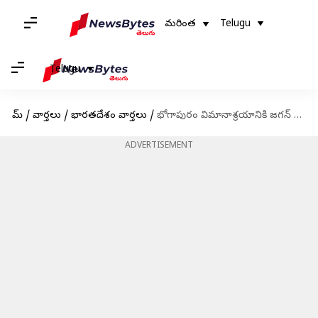
మరింత
Telugu
Telugu
హోమ్
/
వార్తలు
/
భారతదేశం వార్తలు
/
భోగాపురం విమానాశ్రయానికి జగన్ శంకుస్థాపన; మత్స్యం ఆకారంలో నిర్మించనున్న జీఎంఆర్
ADVERTISEMENT