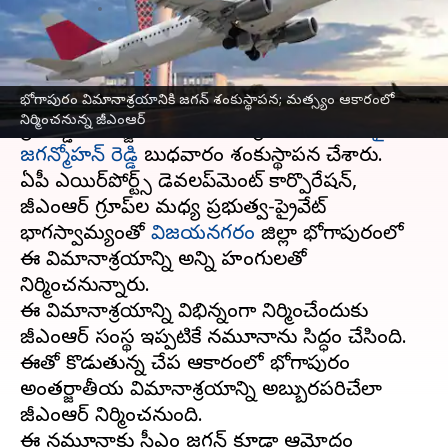
వ్రాసిన వారు
May 03, 2023
11:42 am
Stalin
ఈ వార్తాకథనం ఏంటి
భోగాపురం విమానాశ్రయానికి జగన్ శంకుస్థాపన; మత్స్యం ఆకారంలో
ఉత్తరాంధ్ర ప్రజల చిరకాల స్వప్నమైన భోగాపురం
నిర్మించనున్న జీఎంఆర్
గ్రీన్‌ఫీల్డ్ అంతర్జాతీయ విమానాశ్రయానికి సీఎం
వైఎస్
జగన్మోహన్ రెడ్డి
బుధవారం శంకుస్థాపన చేశారు.
ఏపీ ఎయిర్‌పోర్ట్స్ డెవలప్‌మెంట్ కార్పొరేషన్,
జీఎంఆర్ గ్రూప్‌ల మధ్య ప్రభుత్వ-ప్రైవేట్
భాగస్వామ్యంతో
విజయనగరం
జిల్లా భోగాపురంలో
ఈ విమానాశ్రయాన్ని అన్ని హంగులతో
నిర్మించనున్నారు.
ఈ విమానాశ్రయాన్ని విభిన్నంగా నిర్మించేందుకు
జీఎంఆర్ సంస్థ ఇప్పటికే నమూనాను సిద్ధం చేసింది.
ఈతో కొడుతున్న చేప ఆకారంలో భోగాపురం
అంతర్జాతీయ విమానాశ్రయాన్ని అబ్బురపరిచేలా
జీఎంఆర్ నిర్మించనుంది.
ఈ నమూనాకు సీఎం జగన్ కూడా ఆమోదం