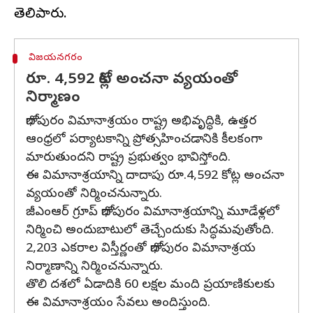
విజయనగరం
రూ. 4,592 కోట్ల అంచనా వ్యయంతో
నిర్మాణం
భోగాపురం విమానాశ్రయం రాష్ట్ర అభివృద్ధికి, ఉత్తర
ఆంధ్రలో పర్యాటకాన్ని ప్రోత్సహించడానికి కీలకంగా
మారుతుందని రాష్ట్ర ప్రభుత్వం భావిస్తోంది.
ఈ విమానాశ్రయాన్ని దాదాపు రూ.4,592 కోట్ల అంచనా
వ్యయంతో నిర్మించనున్నారు.
జీఎంఆర్ గ్రూప్‌ భోగాపురం విమానాశ్రయాన్ని మూడేళ్లలో
నిర్మించి అందుబాటులో తెచ్చేందుకు సిద్ధమవుతోంది.
2,203 ఎకరాల విస్తీర్ణంతో భోగాపురం విమానాశ్రయ
నిర్మాణాన్ని నిర్మించనున్నారు.
తొలి దశలో ఏడాదికి 60 లక్షల మంది ప్రయాణికులకు
ఈ విమానాశ్రయం సేవలు అందిస్తుంది.