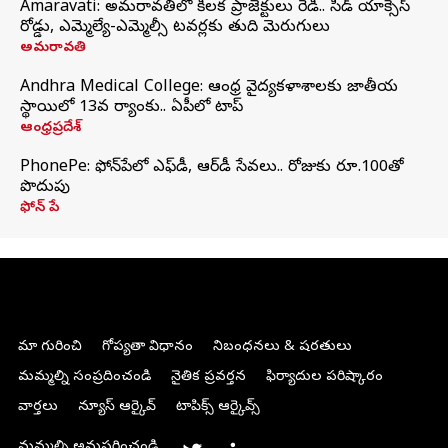
Amaravati: అమరావతిలో కీలక ప్రాజెక్టులు రెడీ.. సీడ్‌ యాక్సెస్‌
రోడ్డు, ఎమ్మెల్యే-ఎమ్మెల్సీ టవర్లకు తుది మెరుగులు
అమరావతి
Andhra Medical College: ఆంధ్ర వైద్యకళాశాలకు జాతీయ
స్థాయిలో 13వ ర్యాంకు.. ఏపీలో టాప్
ఆంధ్రప్రదేశ్
PhonePe: ఫోన్‌పేలో ఎఫ్‌డీ, ఆర్‌డీ సేవలు.. రోజుకు రూ.100తో
పొదుపు
ఫోన్‌ పే
మా గురించి
గోప్యతా విధానం
నిబంధనలు & షరతులు
మమ్మల్ని సంప్రదించండి
నైతిక ప్రవర్తన
ఫిర్యాదుల పరిష్కారం
వార్తలు
న్యూస్ ఆర్కైవ్
టాపిక్స్ ఆర్కైవ్స్
మమ్మల్ని అనుసరించండి