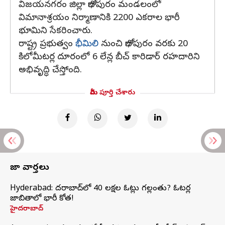
విజయనగరం జిల్లా భోగాపురం మండలంలో
విమానాశ్రయం నిర్మాణానికి 2200 ఎకరాల భారీ
భూమిని సేకరించారు.
రాష్ట్ర ప్రభుత్వం
భీమిలి
నుంచి భోగాపురం వరకు 20
కిలోమీటర్ల దూరంలో 6 లేన్ల బీచ్ కారిడార్ రహదారిని
అభివృద్ధి చేస్తోంది.
మీరు పూర్తి చేశారు
తాజా వార్తలు
Hyderabad: హైదరాబాద్‌లో 40 లక్షల ఓట్లు గల్లంతు? ఓటర్ల
జాబితాలో భారీ కోత!
హైదరాబాద్