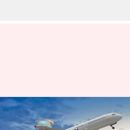
భోగాపురం విమానాశ్రయానికి జగన్
శంకుస్థాపన; మత్స్యం ఆకారంలో
నిర్మించనున్న జీఎంఆర్