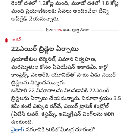
రెండో దశలో 1.2కోట్ల మంది, మూడో దశలో 1.8 కోట్ల
మంది ప్రయాణికులకు సేవలు అందించేలా దీన్ని
అప్‌గ్రేడ్ చేయనున్నారు.
మీరు
50%
శాతం పూర్తి చేశారు
జగన్
22ఎయిర్ బ్రిడ్జిల ఏర్పాటు
ప్రయాణీకుల టెర్మినల్, విమాన నిర్వహణ,
మరమ్మతుల కోసం ఏవియేషన్ అకాడమీ, కార్గో
కాంప్లెక్స్, ఎంఆర్ఓ యూనిట్‌తో పాటు ఏడు ఎయిర్
బ్రిడ్జిలను నిర్మించనున్నారు.
ఒకేసారి 22 విమానాలను నిలపడానికి 22ఎయిర్
బ్రిడ్జిలను ఏర్పాటు చేయనున్నారు. విమానాశ్రయం 3.5
కిమీ కంటే ఎక్కువ రన్‌వే, ఎయిర్ ట్రాఫిక్ కంట్రోల్
(ఏటీసీ టవర్, కస్టమ్స్, ఇమ్మిగ్రేషన్ వింగ్‌లను కలిగి
ఉంటుంది.
వైజాగ్‌
నగరానికి 50కిలోమీటర్ల దూరంలో