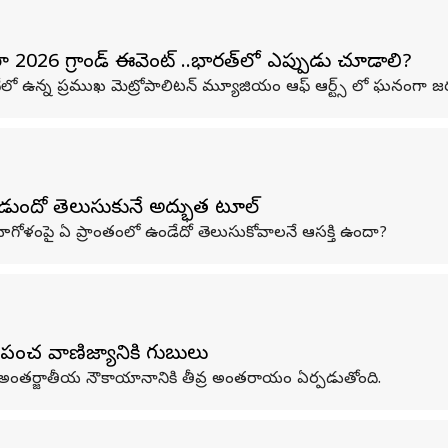
 2026 గ్రాండ్ ఈవెంట్ ..భారత్‌లో ఎప్పుడు చూడాలి?
ీలో ఉన్న ప్రముఖ మెట్రోపాలిటన్ మ్యూజియం ఆఫ్ ఆర్ట్స్ లో ఘనంగా జ
క్కడుందో తెలుసుకునే అద్భుత టూల్
ితం భూగోళంపై ఏ ప్రాంతంలో ఉండేదో తెలుసుకోవాలనే ఆసక్తి ఉందా?
రపంచ వాణిజ్యానికి గుబులు
ికే అంతర్జాతీయ నౌకాయానానికి తీవ్ర అంతరాయం ఏర్పడుతోంది.