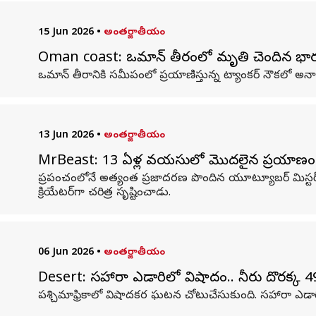
15 Jun 2026
•
అంతర్జాతీయం
Oman coast: ఒమాన్ తీరంలో మృతి చెందిన భారత
ఒమాన్ తీరానికి సమీపంలో ప్రయాణిస్తున్న ట్యాంకర్ నౌకలో అ
13 Jun 2026
•
అంతర్జాతీయం
MrBeast: 13 ఏళ్ల వయసులో మొదలైన ప్రయాణం.. 50 కోట
ప్రపంచంలోనే అత్యంత ప్రజాదరణ పొందిన యూట్యూబర్‌ మిస్టర్‌ 
క్రియేటర్‌గా చరిత్ర సృష్టించాడు.
06 Jun 2026
•
అంతర్జాతీయం
Desert: సహారా ఎడారిలో విషాదం.. నీరు దొరక్క
పశ్చిమాఫ్రికాలో విషాదకర ఘటన చోటుచేసుకుంది. సహారా ఎడారి