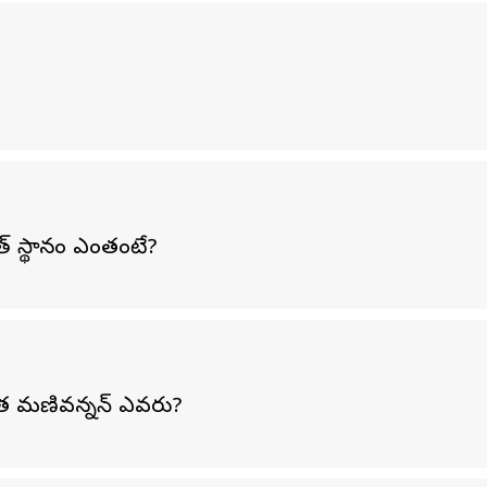
త్ స్థానం ఎంతంటే?
నేత మణివన్నన్‌ ఎవరు?