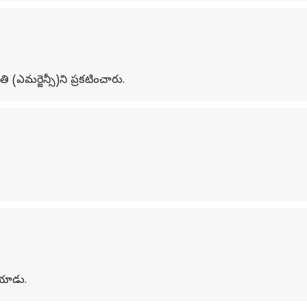
ి (ఎమర్జెన్సీ)ని ప్రకటించారు.
ోయాడు.