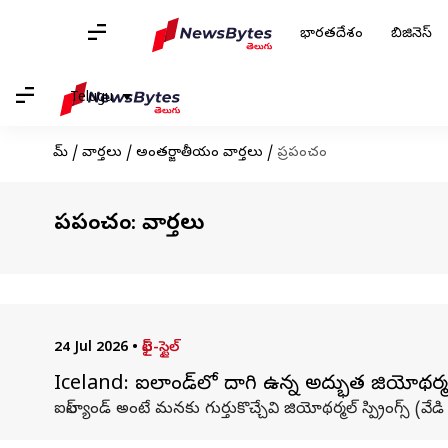
భారతదేశం
బిజినెస్
Telugu
హోమ్
/
వార్తలు
/
అంతర్జాతీయం వార్తలు
/
ప్రపంచం
ప్రపంచం: వార్తలు
24 Jul 2026
•
లైఫ్-స్టైల్
Iceland: ఐస్‌లాండ్‌లో దాగి ఉన్న అద్భుత జియోథర్మల్
ఐస్‌ల్యాండ్ అంటే మనకు గుర్తుకొచ్చేవి జియోథర్మల్ స్ప్రింగ్స్ (