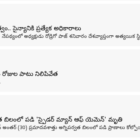
ం.. సైన్యానికి ప్రత్యేక అధికారాలు
 నేపథ్యంలో అధ్యక్షుడు రోడ్రిగో పాజ్ శనివారం దేశవ్యాప్తంగా అత్యయిక స్థిత
 రోజుల పాటు నిలిపివేత
.
లంలో పడి 'స్పైడర్‌ మ్యాన్‌ ఆఫ్‌ యెమెన్‌' మృతి
ిన్‌ అంతర్‌ (30) ప్రమాదవశాత్తు అగ్నిపర్వత బిలంలో పడి ప్రాణాలు కోల్ప