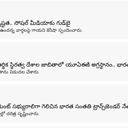
్టత.. సోషల్ మీడియాకు గుడ్‌బై
్న వార్తలపై గాయని కెనీషా స్పందించారు.
ిక స్థిరత్వ దేశాల జాబితాలో యూఏఈకి అగ్రస్థానం.. భార
ితాను విడుదల చేశారు.
మెంట్‌ సభ్యురాలిగా గెలిచిన భారత సంతతి ట్రాన్స్‌జెండర్ 
ో చరిత్ర సృష్టించారు.