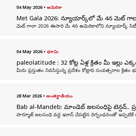
04 May 2026
•
అమెరికా
Met Gala 2026: న్యూయార్క్‌లో మే 4న మెట్ గాలా
మెట్ గాలా 2026 ఈసారి మే 4న అమెరికాలోని న్యూయార్క్ సిట
04 May 2026
•
భూమి
paleolatitude : 32 కోట్ల ఏళ్ల క్రితం మీ ఇల్లు ఎ
మీరు ప్రస్తుతం నివసిస్తున్న ప్రదేశం కోట్లాది సంవత్సరాల క్ర
28 Mar 2026
•
అంతర్జాతీయం
Bab al-Mandeb: మాండెబ్ జలసంధిపై టెన్షన్.. ప్
హర్మూజ్‌ జలసంధి వద్ద ఇరాన్‌ చేపట్టిన దిగ్బంధనంతో ఇప్పట