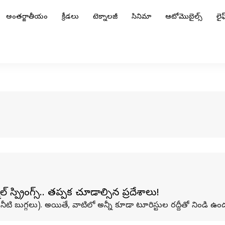
అంతర్జాతీయం
క్రీడలు
టెక్నాలజీ
సినిమా
ఆటోమొబైల్స్
లైఫ్
 స్ప్రింగ్స్.. తప్పక చూడాల్సిన ప్రదేశాలు!
వేడి నీటి బుగ్గలు). అయితే, వాటిలో అన్నీ కూడా టూరిస్టుల రద్దీతో నిండి ఉం