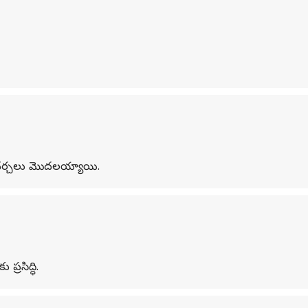
పై చర్చలు మొదలయ్యాయి.
రసిద్ధి.