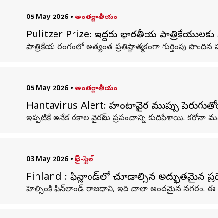
05 May 2026
•
అంతర్జాతీయం
Pulitzer Prize: ఇద్దరు భారతీయ పాత్రికేయులకు పు
పాత్రికేయ రంగంలో అత్యంత ప్రతిష్ఠాత్మకంగా గుర్తింపు పొందిన
05 May 2026
•
అంతర్జాతీయం
Hantavirus Alert: హంటావైరస్ ముప్పు పెరుగుతోందా
ఇప్పటికే అనేక రకాల వైరస్‌లు ప్రపంచాన్ని కుదిపేశాయి. కరోన
03 May 2026
•
లైఫ్-స్టైల్
Finland : ఫిన్లాండ్‌లో చూడాల్సిన అద్భుతమైన ప్ర
హెల్సింకి ఫిన్‌లాండ్ రాజధాని, ఇది చాలా అందమైన నగరం. ఈ 