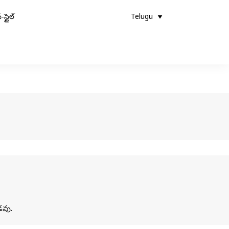
-స్టైల్
Telugu
డవు.