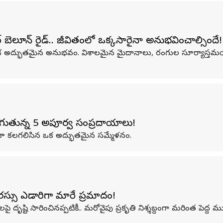
ెలూన్ రైడ్.. జీవితంలో ఒక్కసారైనా అనుభవించాల్సిందే!
క అద్భుతమైన అనుభవం. విశాలమైన మైదానాలు, రంగుల సూర్యాస్తమయా
నసాగుతున్న 5 అపూర్వ సంప్రదాయాలు!
రెండూ కలగలిసిన ఒక అద్భుతమైన సమ్మేళనం.
సరస్సు ఎడారిగా మారే ప్రమాదం!
దృష్టి సారించినప్పటికీ.. మరోవైపు ప్రకృతి నిశ్శబ్దంగా మరింత పెద్ద ముప్