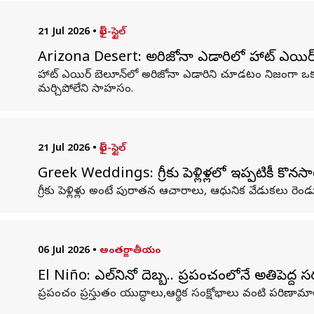
21 Jul 2026
•
లైఫ్-స్టైల్
Arizona Desert: అరిజోనా ఎడారిలో హాట్ ఎయిర్ బ
హాట్ ఎయిర్ బెలూన్‌లో అరిజోనా ఎడారిని చూడటం నిజంగా ఒ
మర్చిపోలేని సాహసం.
21 Jul 2026
•
లైఫ్-స్టైల్
Greek Weddings: గ్రీకు పెళ్లిళ్లలో ఇప్పటికీ కొ
గ్రీకు పెళ్లిళ్లు అంటే పురాతన ఆచారాలు, ఆధునిక వేడుకలు 
06 Jul 2026
•
అంతర్జాతీయం
El Niño: ఎల్‌నినో దెబ్బ.. ప్రపంచంలోనే అతిపెద్ద 
ప్రపంచం ప్రస్తుతం యుద్ధాలు,ఆర్థిక సంక్షోభాలు వంటి పరిణామాలపై 