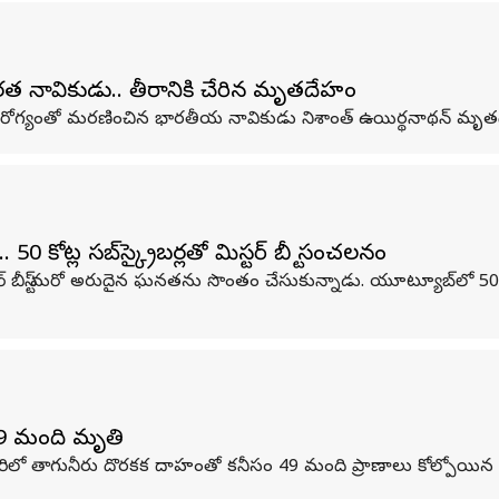
 నావికుడు.. తీరానికి చేరిన మృతదేహం
నారోగ్యంతో మరణించిన భారతీయ నావికుడు నిశాంత్ ఉయిర్థనాథన్ మృతదేహ
్ల సబ్‌స్క్రైబర్లతో మిస్టర్‌ బీస్ట్‌ సంచలనం
బీస్ట్‌ మరో అరుదైన ఘనతను సొంతం చేసుకున్నాడు. యూట్యూబ్‌లో 50 కోట్
 49 మంది మృతి
లో తాగునీరు దొరకక దాహంతో కనీసం 49 మంది ప్రాణాలు కోల్పోయిన ఘటన