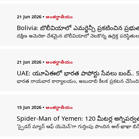
21 Jun 2026
•
అంతర్జాతీయం
Bolivia: బొలీవియాలో ఎమర్జెన్సీ ప్రకటించిన ప్రభుత్వ
దక్షిణ అమెరికా దేశమైన బొలీవియాలో నెలకొన్న ఉద్రిక్త పరిస్థితుల
21 Jun 2026
•
అంతర్జాతీయం
UAE: యూఏఈలో భారత పాస్‌పోర్టు సేవలు బంద్.. 5
భారత రాయబార కార్యాలయం, అబుదాబి కీలక ప్రకటన చేసింది
15 Jun 2026
•
అంతర్జాతీయం
Spider-Man of Yemen: 120 మీటర్ల అగ్నిపర్వత బి
'స్పైడర్ మ్యాన్ ఆఫ్ యెమెన్'గా గుర్తింపు పొందిన అల్‌-ఖాఖా బ