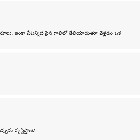
లు, ఇంకా వీటన్నిటి పైన గాలిలో తేలియాడుతూ వెళ్లడం ఒక
పును సృష్టిస్తోంది.