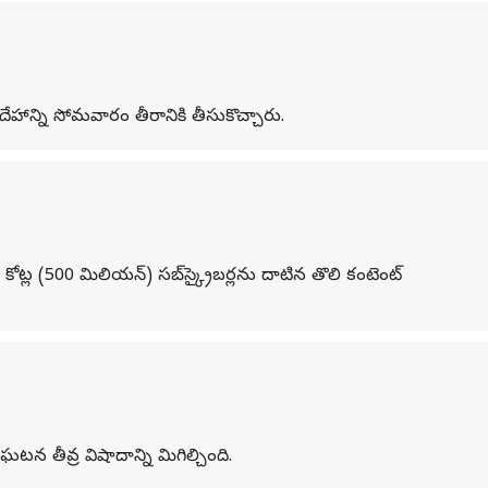
ాన్ని సోమవారం తీరానికి తీసుకొచ్చారు.
ల (500 మిలియన్‌) సబ్‌స్క్రైబర్లను దాటిన తొలి కంటెంట్‌
 తీవ్ర విషాదాన్ని మిగిల్చింది.