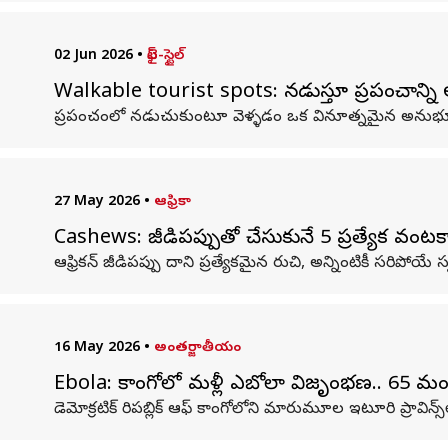
02 Jun 2026
•
లైఫ్-స్టైల్
Walkable tourist spots: నడుస్తూ ప్రపంచాన్ని ఆ
ప్రపంచంలో నడుచుకుంటూ వెళ్ళడం ఒక వినూత్నమైన అనుభూతిన
27 May 2026
•
ఆఫ్రికా
Cashews: జీడిపప్పుతో చేసుకునే 5 ప్రత్యేక వంటక
ఆఫ్రికన్ జీడిపప్పు దాని ప్రత్యేకమైన రుచి, అన్నింటికీ సరిపో
16 May 2026
•
అంతర్జాతీయం
Ebola: కాంగోలో మళ్లీ ఎబోలా విజృంభణ.. 65 మ
డెమోక్రటిక్ రిపబ్లిక్ ఆఫ్ కాంగోలోని మారుమూల ఇటూరి ప్రావిన్స్‌