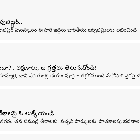
లిట్జర్..
 పులిట్జర్ పురస్కారం ఈసారి ఇద్దరు భారతీయ జర్నలిస్టులకు లభించింది.
?.. లక్షణాలు, జాగ్రత్తలు తెలుసుకోండి!
ా మహమ్మారి, దాని వేరియంట్ల భయం పూర్తిగా తగ్గకముందే మరోసారి వైరస్‌
దేశాలపై ఓ లుక్కేయండి!
నగరం తన సముద్ర తీరాలకు, పచ్చని పార్కులకు, పాతకాలపు భవనాలకు ప్