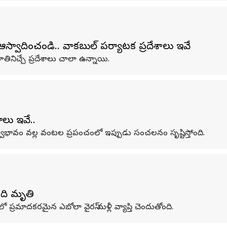
స్వాదించండి.. వాకబుల్‌ పర్యాటక ప్రదేశాలు ఇవే
ిచ్చే ప్రదేశాలు చాలా ఉన్నాయి.
ాలు ఇవే..
యే స్వభావం వల్ల వంటల ప్రపంచంలో ఇప్పుడు సంచలనం సృష్టిస్తోంది.
ంది మృతి
లో ప్రమాదకరమైన ఎబోలా వైరస్ మళ్లీ వ్యాప్తి చెందుతోంది.