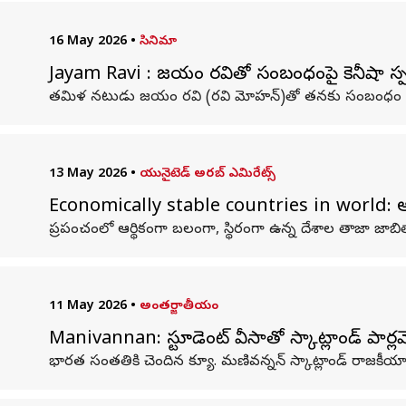
16 May 2026
•
సినిమా
Jayam Ravi : జయం రవితో సంబంధంపై కెనీషా స్పష
తమిళ నటుడు జయం రవి (రవి మోహన్)తో తనకు సంబంధం ఉందన
13 May 2026
•
యునైటెడ్ అరబ్ ఎమిరేట్స్
Economically stable countries in world: ఆర్థ
ప్రపంచంలో ఆర్థికంగా బలంగా, స్థిరంగా ఉన్న దేశాల తాజా జాబ
11 May 2026
•
అంతర్జాతీయం
Manivannan: స్టూడెంట్ వీసాతో స్కాట్లాండ్ పార్ల
భారత సంతతికి చెందిన క్యూ. మణివన్నన్‌ స్కాట్లాండ్ రాజకీయాల్ల