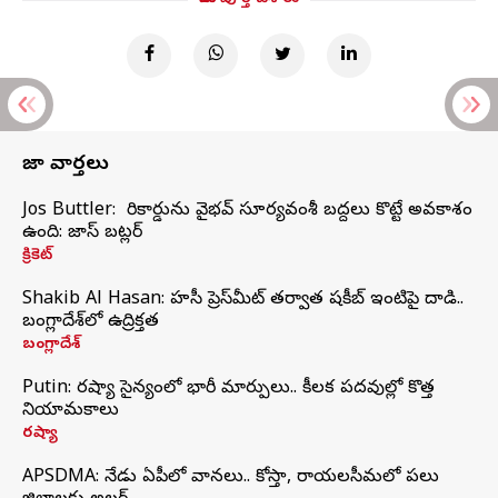
తాజా వార్తలు
Jos Buttler: నా రికార్డును వైభవ్ సూర్యవంశీ బద్దలు కొట్టే అవకాశం
ఉంది: జాస్ బట్లర్
క్రికెట్
Shakib Al Hasan: హసీనా ప్రెస్‌మీట్‌ తర్వాత షకీబ్‌ ఇంటిపై దాడి..
బంగ్లాదేశ్‌లో ఉద్రిక్తత
బంగ్లాదేశ్
Putin: రష్యా సైన్యంలో భారీ మార్పులు.. కీలక పదవుల్లో కొత్త
నియామకాలు
రష్యా
APSDMA: నేడు ఏపీలో వానలు.. కోస్తా, రాయలసీమలో పలు