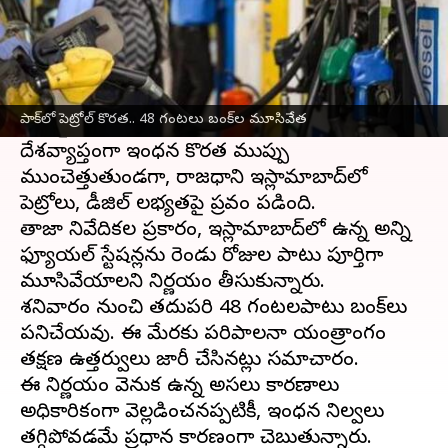
ఈ వార్తాకథనం ఏంటి
భారత్‌తో పెరిగిన ఉద్రిక్తతలతోపాటు ఆర్థిక సంక్షోభంతో
ఇప్పటికే కుదేలైన
పాకిస్థాన్‌
కు ఇప్పుడు మరో ముప్పు
పాక్‌లో పెట్రోల్‌ కొరత.. 48 గంటలు బంక్‌ల మూసివేత
ఎదురైంది.
దేశవ్యాప్తంగా ఇంధన కొరత ముప్పు
ముంచెత్తుతుండగా, రాజధాని ఇస్లామాబాద్‌లో
పెట్రోలు, డీజిల్‌ లభ్యతపై ప్రభావం పడింది.
తాజా నివేదికల ప్రకారం, ఇస్లామాబాద్‌లో ఉన్న అన్ని
ఫ్యూయల్‌ స్టేషన్లను రెండు రోజుల పాటు పూర్తిగా
మూసివేయాలని నిర్ణయం తీసుకున్నారు.
శనివారం నుంచి తదుపరి 48 గంటలపాటు బంక్‌లు
పనిచేయవు. ఈ మేరకు పరిపాలనా యంత్రాంగం
తక్షణ ఉత్తర్వులు జారీ చేసినట్లు సమాచారం.
ఈ నిర్ణయం వెనుక ఉన్న అసలు కారణాలు
అధికారికంగా వెల్లడించనప్పటికీ, ఇంధన నిల్వలు