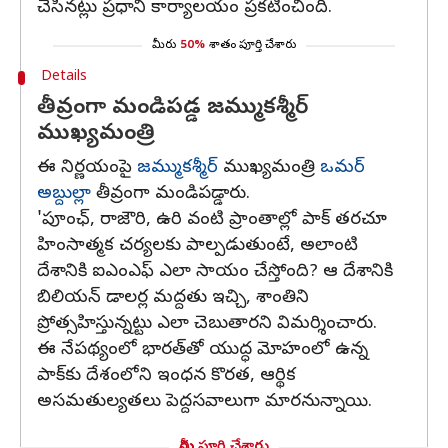
చేసినట్లు ప్రధాని కార్యాలయం ప్రకటించింది.
మీరు
50%
శాతం పూర్తి చేశారు
Details
తీవ్రంగా మండిపడ్డ జమ్ముకశ్మీర్
ముఖ్యమంత్రి
ఈ నిర్ణయంపై
జమ్ముకశ్మీర్
ముఖ్యమంత్రి
ఒమర్‌
అబ్దుల్లా
తీవ్రంగా మండిపడ్డారు.
'పూంఛ్‌, రాజౌరి, ఉరి వంటి ప్రాంతాల్లో పాక్‌ తరచూ
హింసాత్మక చర్యలకు పాల్పడుతుంటే, అలాంటి
దేశానికి ఐఎంఎఫ్‌ ఎలా సాయం చేస్తోంది? ఆ దేశానికి
బిలియన్‌ డాలర్ల మద్దతు ఇచ్చి, శాంతిని
ప్రోత్సహిస్తున్నట్టు ఎలా చెబుతారని విమర్శించారు.
ఈ నేపథ్యంలో భారత్‌తో యుద్ధ మోహంలో ఉన్న
పాక్‌కు దేశంలోని ఇంధన కొరత, ఆర్థిక
అసమతుల్యతలు పెద్దసవాలుగా మారనున్నాయి.
మీరు పూర్తి చేశారు