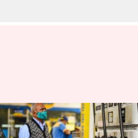
Pakistan: పాక్‌లో పెట్రోల్‌ కొరత.. 48
గంటలు బంక్‌ల మూసివేత
వ్రాసిన వారు
May 10, 2025
09:39 am
Jayachandra Akuri