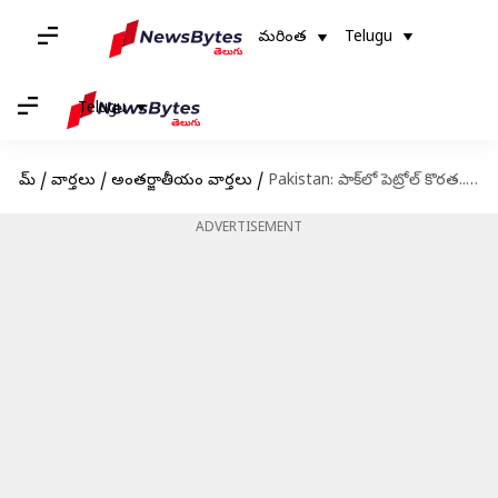
మరింత
Telugu
Telugu
హోమ్
/
వార్తలు
/
అంతర్జాతీయం వార్తలు
/
Pakistan: పాక్‌లో పెట్రోల్‌ కొరత.. 48 గంటలు బంక్‌ల మూసివేత
ADVERTISEMENT