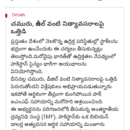
Details
చమురు, డీజిల్‌ వంటి నిత్యావసరాలపై
ఒత్తిడి
ప్రస్తుతం దేశంలో నెలకొన్న ఉద్రిక్త పరిస్థితుల్లో స్టాక్‌లను
భద్రంగా ఉంచేందుకు ఈ చర్యలు తీసుకున్నట్లు
తెలుస్తోంది.మరోవైపు భారత్‌తో ఉద్రిక్తతల నేపథ్యంలో
పాకిస్థాన్‌ సైన్యం భారీగా ఆయుధాలను
వినియోగిస్తోంది.
దీనివల్ల చమురు, డీజిల్‌ వంటి నిత్యావసరాలపై ఒత్తిడి
పెరుగుతోందని విశ్లేషకులు అభిప్రాయపడుతున్నారు.
ఇకపోతే ఆర్థికంగా తీవ్రంగా కుంగిపోయిన పాక్‌
ఐఎంఎఫ్‌ సహాయాన్ని మరోసారి ఆశ్రయించింది.
ఈ అభ్యర్థనను పరిగణనలోకి తీసుకున్న అంతర్జాతీయ
ద్రవ్యనిధి సంస్థ (IMF), పాకిస్థాన్‌కు ఒక బిలియన్‌
డాలర్ల అత్యవసర ఆర్థిక సహాయాన్ని మంజూరు