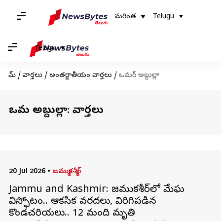
మరింత
Telugu
Telugu
హోమ్
/
వార్తలు
/
అంతర్జాతీయం వార్తలు
/
ఒమర్ అబ్దుల్లా
ఒమర్ అబ్దుల్లా: వార్తలు
20 Jul 2026
•
జమ్ముకశ్మీర్
Jammu and Kashmir: జమ్ముకశ్మీర్‌లో మేఘ
విస్ఫోటం.. ఆకస్మిక వరదలు, విరిగిపడిన
కొండచరియలు.. 12 మంది మృతి