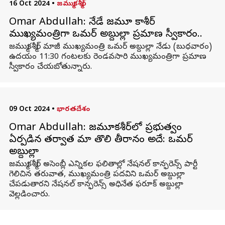
16 Oct 2024
•
జమ్ముకశ్మీర్
Omar Abdullah: నేడే జమ్మూ కాశ్మీర్
ముఖ్యమంత్రిగా ఒమర్ అబ్దుల్లా ప్రమాణ స్వీకారం..
జమ్ముకశ్మీర్ మాజీ ముఖ్యమంత్రి ఒమర్ అబ్దుల్లా నేడు (బుధవారం)
ఉదయం 11:30 గంటలకు రెండవసారి ముఖ్యమంత్రిగా ప్రమాణ
స్వీకారం చేయబోతున్నారు.
09 Oct 2024
•
భారతదేశం
Omar Abdullah: జమ్మూకశ్మీర్‌లో ప్రభుత్వం
ఏర్పడిన తర్వాత మా తొలి తీర్మానం అదే: ఒమర్‌
అబ్దుల్లా
జమ్ముకశ్మీర్ అసెంబ్లీ ఎన్నికల ఫలితాల్లో నేషనల్ కాన్ఫరెన్స్ పార్టీ
గెలిచిన తరువాత, ముఖ్యమంత్రి పదవిని ఒమర్ అబ్దుల్లా
చేపడుతారని నేషనల్ కాన్ఫరెన్స్ అధినేత ఫరూక్ అబ్దుల్లా
వెల్లడించారు.