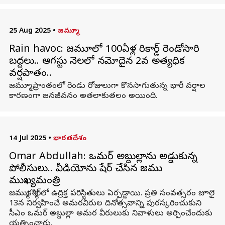
25 Aug 2025
•
జమ్మూ
Rain havoc: జమ్మూలో 100ఏళ్ల రికార్డ్ రెండోసారి
బద్దలు.. ఆగస్టు నెలలో నమోదైన 2వ అత్యధిక
వర్షపాతం..
జమ్మూ ప్రాంతంలో రెండు రోజులుగా కొనసాగుతున్న భారీ వర్షాల
కారణంగా జనజీవనం అతలాకుతలం అయింది.
14 Jul 2025
•
భారతదేశం
Omar Abdullah: ఒమర్ అబ్దుల్లాను అడ్డుకున్న
పోలీసులు.. వీడియోను షేర్ చేసిన జమ్ము
ముఖ్యమంత్రి
జమ్ముకశ్మీర్‌లో ఉద్రిక్త పరిస్థితులు ఏర్పడ్డాయి. ప్రతి సంవత్సరం జూలై
13న నిర్వహించే అమరవీరుల దినోత్సవాన్ని పురస్కరించుకుని
సీఎం ఒమర్‌ అబ్దుల్లా అమర వీరులుకు నివాళులు అర్పించేందుకు
యత్నించారు.