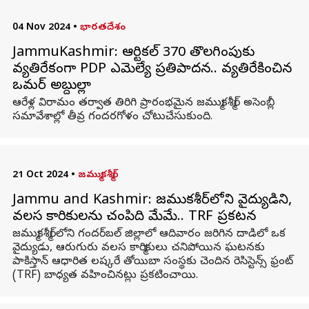
04 Nov 2024
•
భారతదేశం
JammuKashmir: ఆర్టికల్ 370 తొలగింపుకు
వ్యతిరేకంగా PDP ఎమ్మెల్యే ప్రతిపాదన.. వ్యతిరేకించిన
ఒమర్ అబ్దుల్లా
ఆరేళ్ల విరామం తర్వాత తిరిగి ప్రారంభమైన జమ్ముకశ్మీర్ అసెంబ్లీ
సమావేశాల్లో తీవ్ర గందరగోళం చోటుచేసుకుంది.
21 Oct 2024
•
జమ్ముకశ్మీర్
Jammu and Kashmir: జమ్ముకశ్మీర్‌లోని వైద్యుడిని,
వలస కార్మికులను చంపిది మేమే.. TRF ప్రకటన
జమ్ముకశ్మీర్‌లోని గందర్‌బల్ జిల్లాలో ఆదివారం జరిగిన దాడిలో ఒక
వైద్యుడు, ఆరుగురు వలస కార్మికులు చనిపోయిన ఘటనకు
పాకిస్తాన్ ఆధారిత లష్కరే తోయిబా సంస్థకు చెందిన రెసిస్టెన్స్ ఫ్రంట్
(TRF) బాధ్యత వహించినట్లు ప్రకటించాయి.