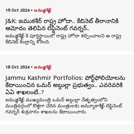
19 Oct 2024
•
జమ్ముకశ్మీర్
J&K: జమ్ముకశ్మీర్ రాష్ట్ర హోదా.. కేబినెట్ తీర్మానానికి
ఆమోదం తెలిపిన లెఫ్టినెంట్ గవర్నర్..
జమ్ముకశ్మీర్ కి పూర్తిస్థాయిలో రాష్ట్ర హోదా కల్పించాలని ఆ రాష్ట్ర
కేబినెట్ కేంద్రాన్ని కోరింది.
18 Oct 2024
•
జమ్ముకశ్మీర్
Jammu Kashmir Portfolios: పోర్ట్‌ఫోలియోలను
కేటాయించిన ఒమర్ అబ్దుల్లా ప్రభుత్వం.. ఎవరెవరికి
ఏఏ శాఖలంటే..?
జమ్ముకశ్మీర్ ముఖ్యమంత్రి ఒమర్ అబ్దుల్లా నేతృత్వంలోని
మంత్రివర్గంలో కొత్తగా చేరిన మంత్రులకు జమ్మూ కాశ్మీర్ లెఫ్టినెంట్
గవర్నర్ శుక్రవారం శాఖలను కేటాయించారు.