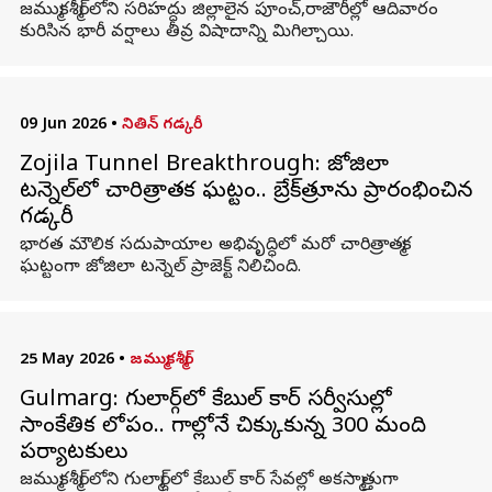
జమ్ముకశ్మీర్‌లోని సరిహద్దు జిల్లాలైన పూంచ్,రాజౌరీల్లో ఆదివారం
కురిసిన భారీ వర్షాలు తీవ్ర విషాదాన్ని మిగిల్చాయి.
09 Jun 2026
•
నితిన్ గడ్కరీ
Zojila Tunnel Breakthrough: జోజిలా
టన్నెల్‌లో చారిత్రాత్మక ఘట్టం.. బ్రేక్‌త్రూను ప్రారంభించిన
గడ్కరీ
భారత మౌలిక సదుపాయాల అభివృద్ధిలో మరో చారిత్రాత్మక
ఘట్టంగా జోజిలా టన్నెల్ ప్రాజెక్ట్ నిలిచింది.
25 May 2026
•
జమ్ముకశ్మీర్
Gulmarg: గుల్మార్గ్‌లో కేబుల్‌ కార్ సర్వీసుల్లో
సాంకేతిక లోపం.. గాల్లోనే చిక్కుకున్న 300 మంది
పర్యాటకులు
జమ్ముకశ్మీర్‌లోని గుల్మార్గ్‌లో కేబుల్‌ కార్‌ సేవల్లో అకస్మాత్తుగా