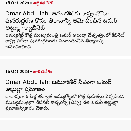
18 Oct 2024
•
ఆర్టికల్ 370
Omar Abdullah: జమ్ముకశ్మీర్‌కు రాష్ట్ర హోదా..
పునరుద్ధరణ కోసం తీర్మానాన్ని ఆమోదించిన ఒమర్
అబ్దుల్లా క్యాబినెట్
జమ్ముకశ్మీర్‌ కొత్త ముఖ్యమంత్రి ఒమర్ అబ్దుల్లా నేతృత్వంలో కేబినెట్‌
రాష్ట్ర హోదా పునరుద్దరణకు సంబంధించిన తీర్మానాన్ని
ఆమోదించింది.
16 Oct 2024
•
భారతదేశం
Omar Abdullah: జమ్మూకశ్మీర్‌ సీఎంగా ఒమర్‌
అబ్దుల్లా ప్రమాణం
దాదాపుగా 6 ఏళ్ల తర్వాత జమ్ముకశ్మీర్‌లో కొత్త ప్రభుత్వం ఏర్పడింది.
ముఖ్యమంత్రిగా నేషనల్ కాన్ఫరెన్స్ (ఎన్సీ) నేత ఒమర్ అబ్దుల్లా
ప్రమాణస్వీకారం చేశారు.