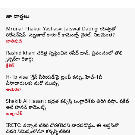
తాజా వార్తలు
Mrunal Thakur-Yashasvi Jaiswal Dating: యశస్వితో
రిలేషన్‌షిప్.. మృణాల్ ఠాకూర్ కామెంట్స్ వైరల్.. నిజమెంత?
బాలీవుడ్
Rashid khan: చరిత్ర సృష్టించిన రషీద్ ఖాన్.. ప్రపంచంలో తొలి
స్పిన్నర్‌గా రికార్డు
క్రికెట్
H-1b visa: 'గ్రేస్‌ పీరియడ్‌'పై ట్రంప్‌ కన్ను.. హెచ్‌-1బీ
వీసాదారులకు మరో ముప్పు
అమెరికా
Shakib Al Hasan : భద్రత కల్పిస్తే బంగ్లాదేశ్‌కు తిరిగి వస్తా.. షకీబ్
అల్ హసన్ కామెంట్స్
బంగ్లాదేశ్
IRCTC: తత్కాల్ టికెట్ దొరకలేదని బాధపడొద్దు.. ఈ ఆప్షన్‌తో
చివరి నిమిషంలోనూ కన్ఫర్మ్ టికెట్!