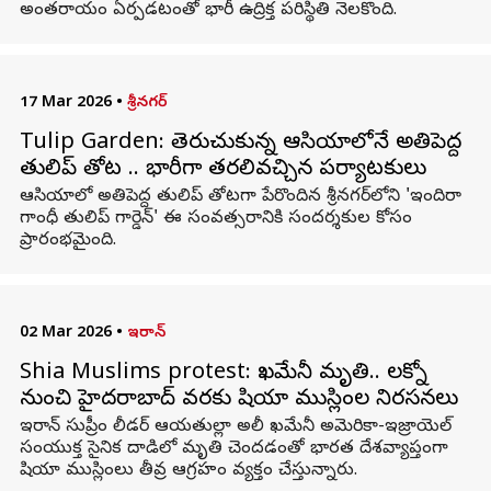
అంతరాయం ఏర్పడటంతో భారీ ఉద్రిక్త పరిస్థితి నెలకొంది.
17 Mar 2026
•
శ్రీనగర్
Tulip Garden: తెరుచుకున్న ఆసియాలోనే అతిపెద్ద
తులిప్ తోట .. భారీగా తరలివచ్చిన పర్యాటకులు
ఆసియాలో అతిపెద్ద తులిప్‌ తోటగా పేరొందిన శ్రీనగర్‌లోని 'ఇందిరా
గాంధీ తులిప్‌ గార్డెన్‌' ఈ సంవత్సరానికి సందర్శకుల కోసం
ప్రారంభమైంది.
02 Mar 2026
•
ఇరాన్
Shia Muslims protest: ఖమేనీ మృతి.. లక్నో
నుంచి హైదరాబాద్ వరకు షియా ముస్లింల నిరసనలు
ఇరాన్ సుప్రీం లీడర్ ఆయతుల్లా అలీ ఖమేనీ అమెరికా-ఇజ్రాయెల్
సంయుక్త సైనిక దాడిలో మృతి చెందడంతో భారత దేశవ్యాప్తంగా
షియా ముస్లింలు తీవ్ర ఆగ్రహం వ్యక్తం చేస్తున్నారు.