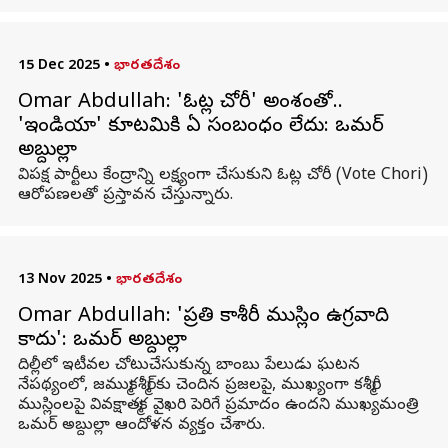
15 Dec 2025
•
భారతదేశం
Omar Abdullah: 'ఓట్ల చోరీ' అంశంతో..
'ఇండియా' కూటమికి ఏ సంబంధం లేదు: ఒమర్‌
అబ్దుల్లా
విపక్ష పార్టీలు కేంద్రాన్ని లక్ష్యంగా చేసుకుని ఓట్ల చోరీ (Vote Chori)
ఆరోపణలతో ప్రస్తావన చేస్తున్నారు.
13 Nov 2025
•
భారతదేశం
Omar Abdullah: 'ప్రతి కాశ్మీరీ ముస్లిం ఉగ్రవాది
కాదు': ఒమర్ అబ్దుల్లా
దిల్లీలో ఇటీవల చోటుచేసుకున్న బాంబు పేలుడు ఘటన
నేపథ్యంలో, జమ్ముకశ్మీర్‌కు చెందిన ప్రజలపై, ముఖ్యంగా కశ్మీరీ
ముస్లింలపై వివక్షాత్మక వైఖరి పెరిగే ప్రమాదం ఉందని ముఖ్యమంత్రి
ఒమర్ అబ్దుల్లా ఆందోళన వ్యక్తం చేశారు.