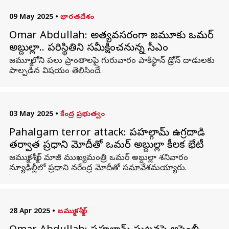
09 May 2025
•
భారతదేశం
Omar Abdullah: అత్యవసరంగా జమ్మూకు ఒమర్‌
అబ్దుల్లా.. పరిస్థితిని సమీక్షించనున్న సీఎం
జమ్మూలోని పలు ప్రాంతాలపై గురువారం పాకిస్థాన్ డ్రోన్ దాడులకు
పాల్పడిన విషయం తెలిసిందే.
03 May 2025
•
కేంద్ర ప్రభుత్వం
Pahalgam terror attack: పహల్గామ్ ఉగ్రదాడి
తర్వాత ప్రధాని మోదీతో ఒమర్ అబ్దుల్లా కీలక భేటీ
జమ్ముకశ్మీర్ మాజీ ముఖ్యమంత్రి ఒమర్ అబ్దుల్లా శనివారం
న్యూఢిల్లీలో ప్రధాని నరేంద్ర మోదీతో సమావేశమయ్యారు.
28 Apr 2025
•
జమ్ముకశ్మీర్