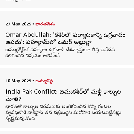
27 May 2025
•
భారతదేశం
Omar Abdullah: 'కశ్మీర్‌లో పర్యాటకాన్ని ఉగ్రవాదం
ఆపదు': పహల్గామ్‌లో ఒమర్ అబ్దుల్లా
జమ్ముకశ్మీర్‌లో పహల్గాం ఉగ్రదాడి దేశవ్యాప్తంగా తీవ్ర ఆవేదన
కలిగించిన విషయం తెలిసిందే.
10 May 2025
•
జమ్ముకశ్మీర్
India Pak Conflict: జమ్ముకశ్మీర్‌లో మళ్లీ కాల్పుల
మోత?
భారత్‌తో కాల్పుల విరమణకు అంగీకరించిన కొన్ని గంటల
వ్యవధిలోనే పాకిస్థాన్ తన వక్రబుద్ధిని మరోసారి బయటపెట్టినట్లు
స్పష్టమవుతోంది.