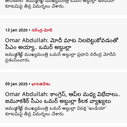
తరుణంలో జమ్ముకశ్మీర్ ముఖ్యమంత్రి ఒమర్ అబ్దుల్లా ఇండియా
కూటమిపై తీవ్ర విమర్శలు చేశారు.
13 Jan 2025
•
నరేంద్ర మోదీ
Omar Abdullah: మోదీ మాట నిలబెట్టుకోవడంతో
సీఎం అయ్యా.. ఒమర్ అబ్దుల్లా
జమ్ముకశ్మీర్ ముఖ్యమంత్రి ఒమర్ అబ్దుల్లా ప్రధాని నరేంద్ర మోదీని
ప్రశంసించారు.
09 Jan 2025
•
భారతదేశం
Omar Abdullah: కాంగ్రెస్‌, ఆప్‌ల మధ్య విభేదాలు..
జమ్మూకశ్మీర్‌ సీఎం ఒమర్‌ అబ్దుల్లా కీలక వ్యాఖ్యలు
జమ్ముకశ్మీర్‌ ముఖ్యమంత్రి ఒమర్‌ అబ్దుల్లా విపక్ష 'ఇండియా'
కూటమిపై తీవ్ర విమర్శలు చేశారు.