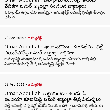
Omar Abdullah: పహల్గామ్‌ ఘటనపై అసెంబ్లీ
వేదికగా ఒమర్ అబ్దుల్లా సంచలన వ్యాఖ్యలు
పహల్గామ్ ఉగ్రదాడిని ఖండిస్తూ జమ్ముకశ్మీర్ అసెంబ్లీ ప్రత్యేక తీర్మానం
చేసింది.
20 Apr 2025
•
జమ్ముకశ్మీర్
Omar Abdullah: ఇంకా మౌనంగా ఉండలేను.. దిల్లీ
ఎయిర్‌పోర్ట్‌పై ఒమర్ అబ్దుల్లా ఆగ్రహం
జమ్ముకశ్మీర్ ముఖ్యమంత్రి ఒమర్ అబ్దుల్లా శనివారం రాత్రి దిల్లీ
విమానాశ్రయంపై తీవ్ర అసంతృప్తి వ్యక్తం చేశారు.
08 Feb 2025
•
జమ్ముకశ్మీర్
Omar Abdullah: కొట్టుకుంటూ ఉండండి..
ఇండియా కూటమిపై ఒమర్ అబ్దుల్లా తీవ్ర విమర్శలు
దిల్లీ అసెంబ్లీ ఎన్నికల్లో బీజేపీ విజయం దిశగా దూసుకెళ్తుతోంది. ఈ