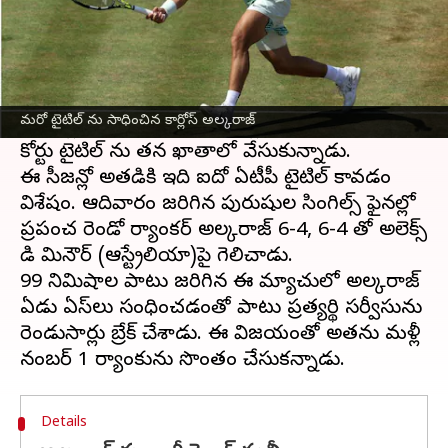
ఈ వార్తాకథనం ఏంటి
టెన్నిస్‌
లో నయా సంచలనంగా పేరొందిన
కార్లోస్
అల్కరాజ్
మరో టైటిల్‌ను సాధించి సత్తా చాటాడు.
మరో టైటిల్ ను సాధించిన కార్లోస్ అల్కరాజ్
క్వీన్స్ క్ల‌బ్ ఛాంపియన్‌షిప్ ఫైనల్లో గెలిచి తొలి గ్రాస్
కోర్టు టైటిల్ ను తన ఖాతాలో వేసుకున్నాడు.
ఈ సీజన్లో అతడికి ఇది ఐదో ఏటీపీ టైటిల్ కావడం
విశేషం. ఆదివారం జరిగిన పురుషుల సింగిల్స్ ఫైనల్లో
ప్రపంచ రెండో ర్యాంకర్ అల్కరాజ్ 6-4, 6-4 తో అలెక్స్
డి మినౌర్ (ఆస్ట్రేలియా)పై గెలిచాడు.
99 నిమిషాల పాటు జరిగిన ఈ మ్యాచులో అల్కరాజ్
ఏడు ఏస్‌లు సంధించడంతో పాటు ప్రత్యర్థి సర్వీసును
రెండుసార్లు బ్రేక్ చేశాడు. ఈ విజయంతో అతను మళ్లీ
Details