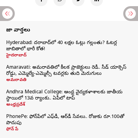
తాజా వార్తలు
Hyderabad: హైదరాబాద్‌లో 40 లక్షల ఓట్లు గల్లంతు? ఓటర్ల
జాబితాలో భారీ కోత!
హైదరాబాద్
Amaravati: అమరావతిలో కీలక ప్రాజెక్టులు రెడీ.. సీడ్‌ యాక్సెస్‌
రోడ్డు, ఎమ్మెల్యే-ఎమ్మెల్సీ టవర్లకు తుది మెరుగులు
అమరావతి
Andhra Medical College: ఆంధ్ర వైద్యకళాశాలకు జాతీయ
స్థాయిలో 13వ ర్యాంకు.. ఏపీలో టాప్
ఆంధ్రప్రదేశ్
PhonePe: ఫోన్‌పేలో ఎఫ్‌డీ, ఆర్‌డీ సేవలు.. రోజుకు రూ.100తో
పొదుపు
ఫోన్‌ పే