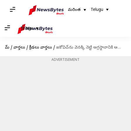
మరింత
Telugu
Telugu
హోమ్
/
వార్తలు
/
క్రీడలు వార్తలు
/
జకోవిచ్‌ను వెనక్కి నెట్టి అగ్రస్థానానికి అల్కరాజ్.. గ్రాస్ కోర్టుపై తొలి టైటిల్
ADVERTISEMENT