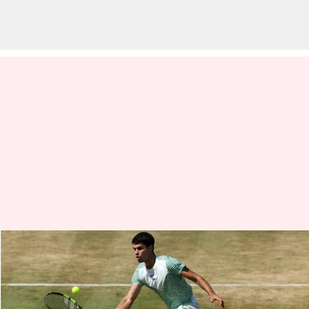
జకోవిచ్‌ను వెనక్కి నెట్టి అగ్రస్థానానికి
అల్కరాజ్.. గ్రాస్ కోర్టుపై తొలి టైటిల్
వ్రాసిన వారు
Jun 26, 2023
12:50 pm
Jayachandra Akuri