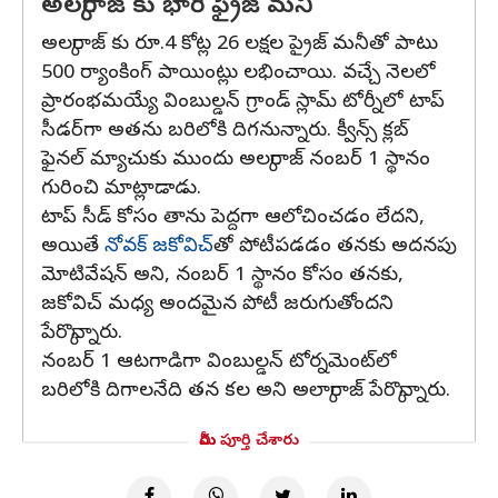
అల్కరాజ్ కు భారీ ఫ్రైజ్ మనీ
అల్కరాజ్ కు రూ.4 కోట్ల 26 లక్షల ప్రైజ్ మనీతో పాటు
500 ర్యాంకింగ్ పాయింట్లు లభించాయి. వచ్చే నెలలో
ప్రారంభమయ్యే వింబుల్డన్ గ్రాండ్ స్లామ్ టోర్నీలో టాప్
సీడర్‌గా అతను బరిలోకి దిగనున్నారు. క్వీన్స్ క్లబ్
ఫైనల్ మ్యాచుకు ముందు అల్కరాజ్ నంబర్ 1 స్థానం
గురించి మాట్లాడాడు.
టాప్ సీడ్ కోసం తాను పెద్దగా ఆలోచించడం లేదని,
అయితే
నోవక్ జకోవిచ్‌
తో పోటీపడడం తనకు అదనపు
మోటివేషన్ అని, నంబర్ 1 స్థానం కోసం తనకు,
జకోవిచ్ మధ్య అందమైన పోటీ జరుగుతోందని
పేర్కొన్నారు.
నంబర్ 1 ఆటగాడిగా వింబుల్డన్ టోర్నమెంట్‌లో
బరిలోకి దిగాలనేది తన కల అని అల్కారాజ్ పేర్కొన్నారు.
మీరు పూర్తి చేశారు