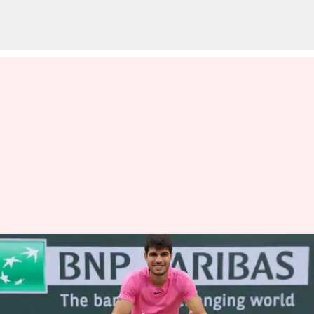
ATP ర్యాంకింగ్స్‌లో కార్లోస్ అల్కరాజ్ మళ్లీ
అగ్రస్థానం
వ్రాసిన వారు
Mar 20, 2023
05:41 pm
Jayachandra Akuri