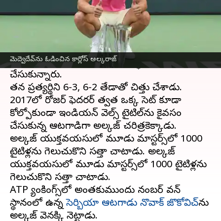
ఈ వార్తాకథనం ఏంటి
ATP ర్యాంకింగ్స్‌లో కార్లోస్ అల్కరాజ్ మళ్లీ
విజృంభించాడు. ఆదివారం జరిగిన ఫైనల్‌లో డానిల్
మెద్వెదేవ్‌ను ఓడించిన కార్లోస్ అల్కరాజ్
మెద్వెదేవ్‌ను ఓడించి నంబర్ వన్ స్థానాన్ని కైవసం
చేసుకున్నారు.
తన ప్రత్యర్థిని 6-3, 6-2 తేడాతో చిత్తు చేశాడు.
2017లో రోజర్ ఫెదరర్ తర్వాత ఒక్క సెట్ కూడా
కోల్పోకుండా ఇండియన్ వెల్స్ టైటిల్‌ను కైవసం
చేసుకున్న ఆటగాడిగా అల్కరాజ్ చరిత్రకెక్కాడు.
అల్కరాజ్ యుక్తవయసులో మూడు మాస్టర్స్‌లో 1000
టైటిళ్లను గెలుచుకొని సత్తా చాటాడు. అల్కరాజ్
యుక్తవయసులో మూడు మాస్టర్స్‌లో 1000 టైటిళ్లను
గెలుచుకొని సత్తా చాటాడు.
ATP ర్యాంకింగ్స్‌లో అంతకుముందు నంబర్ వన్
స్థానంలో ఉన్న
సెర్బియా ఆటగాడు నొవాక్ జొకోవిచ్‌
ను