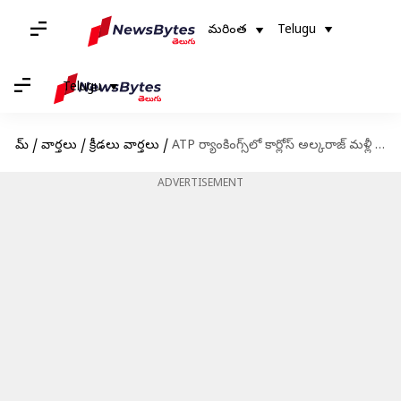
మరింత
Telugu
Telugu
హోమ్
/
వార్తలు
/
క్రీడలు వార్తలు
/
ATP ర్యాంకింగ్స్‌లో కార్లోస్ అల్కరాజ్ మళ్లీ అగ్రస్థానం
ADVERTISEMENT