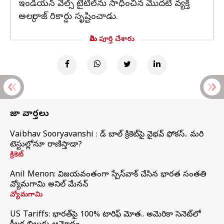
ఇండియన్ వెల్స్ టైటిల్‌ను సాధించిన మొదటి వ్యక్తి
అల్కరాజ్ రికార్డు సృష్టించాడు.
మీరు పూర్తి చేశారు
తాజా వార్తలు
Vaibhav Sooryavanshi : రెడ్ బాల్ క్రికెట్‌పై వైభవ్ ఫోకస్.. మరి
టెస్టుల్లోనూ రాణిస్తాడా?
క్రికెట్
Anil Menon: విజయవంతంగా స్పేస్‌వాక్‌ చేసిన భారత సంతతి
వ్యోమగామి అనిల్‌ మేనన్
వ్యోమగామి
US Tariffs: భారత్‌పై 100% టారిఫ్‌ మోత.. అమెరికా సెనెట్‌లో