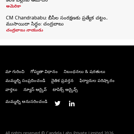
కీలక బిల్లుకు ఆమోదం
అమెరికా
CM Chandrababu: బీసీల సంరక్షణకు ప్రత్యేక చట్టం..
ముసాయిదా సిద్ధం: చంద్రబాబు
చంద్రబాబు నాయుడు
మా గురించి
గోప్యతా విధానం
నిబంధనలు & షరతులు
మమ్మల్ని సంప్రదించండి
నైతిక ప్రవర్తన
ఫిర్యాదుల పరిష్కారం
వార్తలు
న్యూస్ ఆర్కైవ్
టాపిక్స్ ఆర్కైవ్స్
మమ్మల్ని అనుసరించండి
All rights reserved © Candela Labs Private Limited 2026