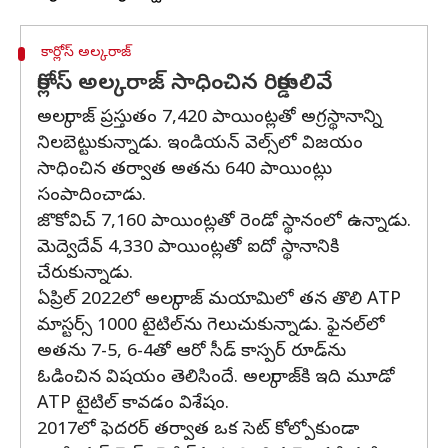
కార్లోస్ అల్కరాజ్
కార్లోస్ అల్కరాజ్ సాధించిన రికార్డులివే
అల్కరాజ్ ప్రస్తుతం 7,420 పాయింట్లతో అగ్రస్థానాన్ని
నిలబెట్టుకున్నాడు. ఇండియన్ వెల్స్‌లో విజయం
సాధించిన తర్వాత అతను 640 పాయింట్లు
సంపాదించాడు.
జొకోవిచ్ 7,160 పాయింట్లతో రెండో స్థానంలో ఉన్నాడు.
మెద్వెదేవ్ 4,330 పాయింట్లతో ఐదో స్థానానికి
చేరుకున్నాడు.
ఏప్రిల్ 2022లో అల్కరాజ్ మయామిలో తన తొలి ATP
మాస్టర్స్ 1000 టైటిల్‌ను గెలుచుకున్నాడు. ఫైనల్‌లో
అతను 7-5, 6-4తో ఆరో సీడ్ కాస్పర్ రూడ్‌ను
ఓడించిన విషయం తెలిసిందే. అల్కరాజ్‌కి ఇది మూడో
ATP టైటిల్ కావడం విశేషం.
2017లో ఫెదరర్ తర్వాత ఒక సెట్ కోల్పోకుండా