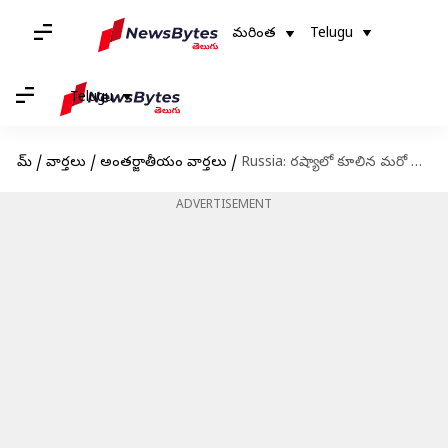
మరింత
Telugu
Telugu
హోమ్
/
వార్తలు
/
అంతర్జాతీయం వార్తలు
/
Russia: రష్యాలో కూలిన మరో వంతెన.. గూడ్స్ రైలు బోల్తా
ADVERTISEMENT