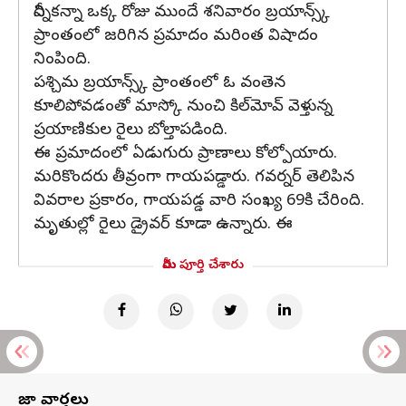
దీన్నికన్నా ఒక్క రోజు ముందే శనివారం బ్రయాన్స్క్‌
ప్రాంతంలో జరిగిన ప్రమాదం మరింత విషాదం
నింపింది.
పశ్చిమ బ్రయాన్స్క్‌ ప్రాంతంలో ఓ వంతెన
కూలిపోవడంతో మాస్కో నుంచి కిల్‌మోవ్‌ వెళ్తున్న
ప్రయాణికుల రైలు బోల్తాపడింది.
ఈ ప్రమాదంలో ఏడుగురు ప్రాణాలు కోల్పోయారు.
మరికొందరు తీవ్రంగా గాయపడ్డారు. గవర్నర్‌ తెలిపిన
వివరాల ప్రకారం, గాయపడ్డ వారి సంఖ్య 69కి చేరింది.
మృతుల్లో రైలు డ్రైవర్‌ కూడా ఉన్నారు. ఈ
మీరు పూర్తి చేశారు
తాజా వార్తలు