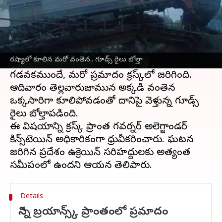
ఈ వార్తాకథనం ఏంటి
రష్యా
లో వంతెన ప్రమాదాలు ఆందోళన కలిగిస్తున్నాయి.
శనివారం బ్రయాన్స్క్‌లో రైలు వంతెన కూలిపోవడంతో
రష్యాలో కూలిన మరో వంతెన.. గూడ్స్ రైలు బోల్తా
ఘోర ప్రమాదం చోటుచేసుకుని 24 గంటలు
గడవకముందే, మరో ప్రమాదం క్రస్క్‌లో జరిగింది.
ఆదివారం తెల్లవారుజామున అక్కడి వంతెన
ఒక్కసారిగా కూలిపోవడంతో దానిపై వెళ్తున్న గూడ్స్‌
రైలు బోల్తాపడింది.
ఈ విషయాన్ని క్రస్క్‌ ప్రాంత గవర్నర్‌ అలెగ్జాండర్‌
కిన్స్‌టెయిన్‌ అధికారికంగా ధ్రువీకరించారు. ఘటన
జరిగిన ప్రదేశం ఉక్రెయిన్‌ సరిహద్దులకు అత్యంత
Details
నిన్న బ్రయాన్స్క్‌ ప్రాంతంలో ప్రమాదం