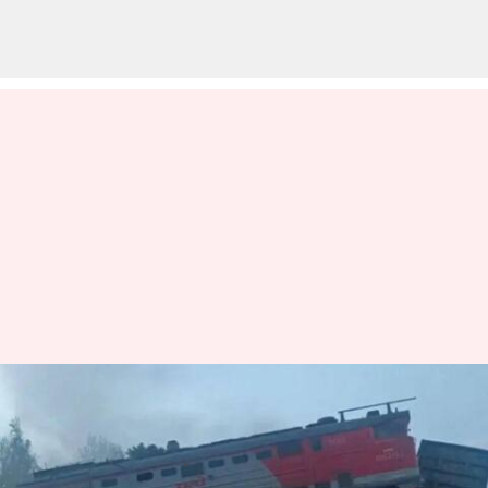
Russia: రష్యాలో కూలిన మరో
వంతెన.. గూడ్స్ రైలు బోల్తా
వ్రాసిన వారు
Jun 01, 2025
12:10 pm
Jayachandra Akuri