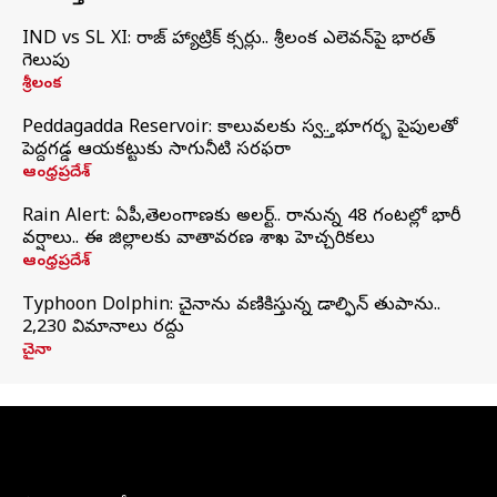
IND vs SL XI: సిరాజ్‌ హ్యాట్రిక్‌ సిక్సర్లు.. శ్రీలంక ఎలెవన్‌పై భారత్‌
గెలుపు
శ్రీలంక
Peddagadda Reservoir: కాలువలకు స్వస్తి.. భూగర్భ పైపులతో
పెద్దగడ్డ ఆయకట్టుకు సాగునీటి సరఫరా
ఆంధ్రప్రదేశ్
Rain Alert: ఏపీ,తెలంగాణకు అలర్ట్.. రానున్న 48 గంటల్లో భారీ
వర్షాలు.. ఈ జిల్లాలకు వాతావరణ శాఖ హెచ్చరికలు
ఆంధ్రప్రదేశ్
Typhoon Dolphin: చైనాను వణికిస్తున్న డాల్ఫిన్‌ తుపాను..
2,230 విమానాలు రద్దు
చైనా