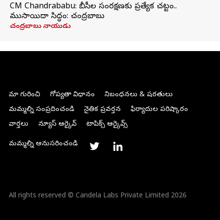
CM Chandrababu: బీసీల సంరక్షణకు ప్రత్యేక చట్టం..
ముసాయిదా సిద్ధం: చంద్రబాబు
చంద్రబాబు నాయుడు
మా గురించి
గోప్యతా విధానం
నిబంధనలు & షరతులు
మమ్మల్ని సంప్రదించండి
నైతిక ప్రవర్తన
ఫిర్యాదుల పరిష్కారం
వార్తలు
న్యూస్ ఆర్కైవ్
టాపిక్స్ ఆర్కైవ్స్
మమ్మల్ని అనుసరించండి
All rights reserved © Candela Labs Private Limited 2026