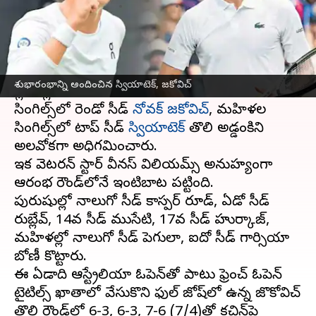
వ్రాసిన వారు
Jul 04, 2023
10:12 am
Jayachandra Akuri
ఈ వార్తాకథనం ఏంటి
ప్రతిష్ఘాత్మక వింబుల్డన్ గ్రాండ్‌స్లామ్ టోర్నీలో టాప్ సీడ్
శుభారంభాన్ని అందించిన స్వియాటెక్‌, జకోవిచ్
ప్లేయర్లు శుభారంభం అందించారు. పురుషుల
సింగిల్స్‌లో రెండో సీడ్
నోవక్ జకోవిచ్
, మహిళల
సింగిల్స్‌లో టాప్ సీడ్
స్వియాటెక్
తొలి అడ్డంకిని
అలవోకగా అధిగమించారు.
ఇక వెటరన్ స్టార్ వీనస్ విలియమ్స్ అనుహ్యంగా
ఆరంభ రౌండ్‌లోనే ఇంటిబాట పట్టింది.
పురుషుల్లో నాలుగో సీడ్ కాస్పర్ రూడ్, ఏడో సీడ్
రుబ్లేవ్, 14వ సీడ్ ముసేటి, 17వ సీడ్ హుర్కాజ్,
మహిళల్లో నాలుగో సీడ్ పెగులా, ఐదో సీడ్ గార్సియా
బోణీ కొట్టారు.
ఈ ఏడాది ఆస్ట్రేలియా ఓపెన్‌తో పాటు ఫ్రెంచ్ ఓపెన్
టైటిల్స్ ఖాతాలో వేసుకొని ఫుల్ జోష్‌లో ఉన్న జొకోవిచ్
తొలి రౌండ్‌లో 6-3, 6-3, 7-6 (7/4)తో కచిన్‌పై