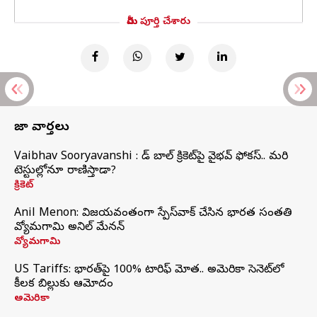
మీరు పూర్తి చేశారు
తాజా వార్తలు
Vaibhav Sooryavanshi : రెడ్ బాల్ క్రికెట్‌పై వైభవ్ ఫోకస్.. మరి
టెస్టుల్లోనూ రాణిస్తాడా?
క్రికెట్
Anil Menon: విజయవంతంగా స్పేస్‌వాక్‌ చేసిన భారత సంతతి
వ్యోమగామి అనిల్‌ మేనన్
వ్యోమగామి
US Tariffs: భారత్‌పై 100% టారిఫ్‌ మోత.. అమెరికా సెనెట్‌లో
కీలక బిల్లుకు ఆమోదం
అమెరికా