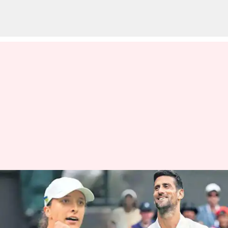
Wimbledon 2023: జకోవిచ్,
స్వియాటెక్‌ శుభారంభం.. విలియమ్స్
ఔట్!