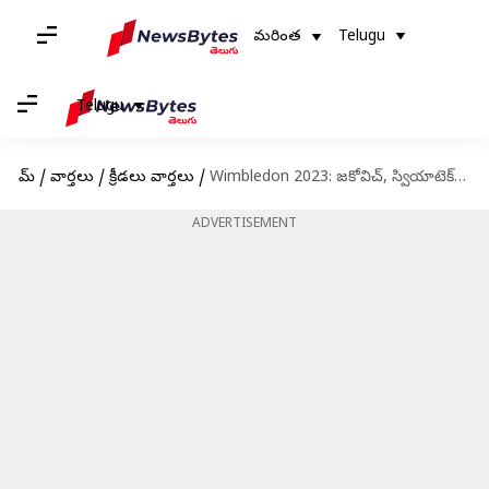
మరింత
Telugu
Telugu
హోమ్
/
వార్తలు
/
క్రీడలు వార్తలు
/
Wimbledon 2023: జకోవిచ్, స్వియాటెక్‌ శుభారంభం.. విలియమ్స్ ఔట్!
ADVERTISEMENT