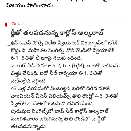
Details
చార్డీతో తలపడనున్న కార్లోస్ అల్కరాజ్
ఫ్రెంచ్ ఓపెన్ టోర్నీ విజేత స్వియాటెక్ వింబుల్డన్‌లో బోణీ
కొట్టింది. మహిళల సింగిల్స్ తొలి రౌండ్‌లో స్వియాటెక్
6-1, 6-3తో లీ జూపై గెలుపొందింది.
నాలుగో సీడ్ పెగులా 6-2, 6-7 (6/8), 6-3తో డావిస్‌ను
చిత్తు చేసింది. ఐదో సీడ్ గార్సియా 6-1, 6-3తో
మెక్‌నల్లీపై నెగ్గింది.
43 ఏళ్ల వయసులో వింబుల్డన్‌ బరిలో దిగిన మాజీ
ఛాంపియన్‌ వీనస్‌ విలియమ్స్‌ తొలి రౌండ్లో 4-6, 3-6తో
స్వితోలినా చేతిలో ఓటమిని చవిచూసింది.
పురుషుల సింగిల్స్‌లో టాప్‌ సీడ్‌ కార్లోస్‌ అల్కరాజ్‌
మంగళవారం జరుగనున్న తొలి రౌండ్‌లో చార్డీతో
తలపడనున్నాడు.