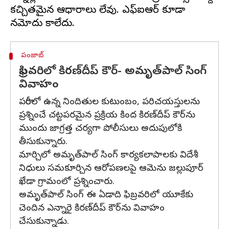
కచ్చితమైన ఆధారాలు లేవు. ఎఫ్‌ఐఆర్ కూడా
పంజాబ్
ఫిబ్రవరిలో కిరణ్‌దీప్ కౌర్‌- అమృత్‌పాల్ సింగ్
వివాహం
పరారీలో ఉన్న నిందితుల కుటుంబం, పరిచయస్తులను
ప్రశ్నించే చట్టపరమైన ప్రక్రియ కింద కిరణ్‌దీప్ కౌర్‌ను
ముందు జాగ్రత్త చర్యగా పోలీసులు అదుపులోకి
తీసుకున్నారు.
మార్చిలో అమృత్‌పాల్ సింగ్ కార్యకలాపాలకు విదేశీ
నిధులు సమకూర్చిన ఆరోపణలపై ఆమెను జల్లుపూర్
ఖేడా గ్రామంలో ప్రశ్నించారు.
అమృత్‌పాల్ సింగ్ ఈ ఏడాది ఫిబ్రవరిలో యూకేకు
చెందిన ఎన్నారై కిరణ్‌దీప్ కౌర్‌ను వివాహం
చేసుకున్నాడు.