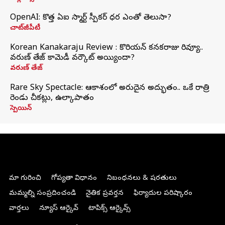
OpenAI: కొత్త ఏఐ స్మార్ట్ స్పీకర్ ధర ఎంతో తెలుసా?
చాట్‌జీపీటీ
Korean Kanakaraju Review : కొరియన్ కనకరాజు రివ్యూ..
వరుణ్ తేజ్ కామెడీ వర్కౌట్ అయ్యిందా?
వరుణ్ తేజ్
Rare Sky Spectacle: ఆకాశంలో అరుదైన అద్భుతం.. ఒకే రాత్రి
రెండు చీకట్లు, ఉల్కాపాతం
స్పెయిన్
మా గురించి
గోప్యతా విధానం
నిబంధనలు & షరతులు
మమ్మల్ని సంప్రదించండి
నైతిక ప్రవర్తన
ఫిర్యాదుల పరిష్కారం
వార్తలు
న్యూస్ ఆర్కైవ్
టాపిక్స్ ఆర్కైవ్స్