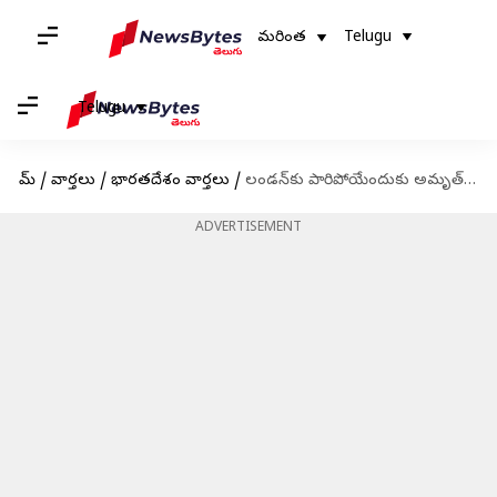
మరింత
Telugu
Telugu
హోమ్
/
వార్తలు
/
భారతదేశం వార్తలు
/
లండన్‌కు పారిపోయేందుకు అమృత్‌పాల్ సింగ్ భార్య ప్రయత్నం; అదుపులోకి తీసుకున్న పోలీసులు
ADVERTISEMENT