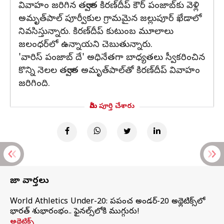
వివాహం జరిగిన తర్వాత కిరణ్‌దీప్ కౌర్ పంజాబ్‌కు వెళ్లి
అమృత్‌పాల్ పూర్వీకుల గ్రామమైన జల్లుపూర్ ఖేడాలో
నివసిస్తున్నారు. కిరణ్‌దీప్ కుటుంబ మూలాలు
జలంధర్‌లో ఉన్నాయని చెబుతున్నారు.
'వారిస్ పంజాబ్ దే' అధినేతగా బాధ్యతలు స్వీకరించిన
కొన్ని నెలల తర్వాత అమృత్‌పాల్‌తో కిరణ్‌దీప్ వివాహం
జరిగింది.
మీరు పూర్తి చేశారు
తాజా వార్తలు
World Athletics Under-20: ప్రపంచ అండర్-20 అథ్లెటిక్స్‌లో
భారత్‌ శుభారంభం.. ఫైనల్స్‌లోకి ముగ్గురు!
అథ్లెటిక్స్