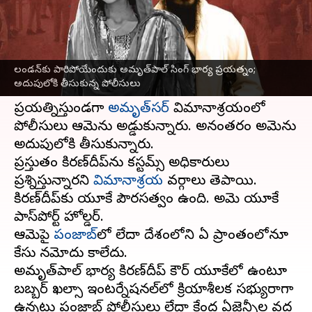
వ్రాసిన వారు
Apr 20, 2023
01:44 pm
Stalin
ఈ వార్తాకథనం ఏంటి
లండన్‌కు పారిపోయేందుకు అమృత్‌పాల్ సింగ్ భార్య ప్రయత్నం;
ఖలిస్థానీ
నాయకుడు అమృత్‌పాల్ సింగ్ భార్య
అదుపులోకి తీసుకున్న పోలీసులు
కిరణ్‌దీప్ కౌర్ గురువారం లండన్‌కు పారిపోవడానికి
ప్రయత్నిస్తుండగా
అమృత్‌సర్
విమానాశ్రయంలో
పోలీసులు ఆమెను అడ్డుకున్నారు. అనంతరం అమెను
అదుపులోకి తీసుకున్నారు.
ప్రస్తుతం కిరణ్‌దీప్‌ను కస్టమ్స్ అధికారులు
ప్రశ్నిస్తున్నారని
విమానాశ్రయ
వర్గాలు తెలిపాయి.
కిరణ్‌దీప్‌కు యూకే పౌరసత్వం ఉంది. అమె యూకే
పాస్‌పోర్ట్ హోల్డర్.
ఆమెపై
పంజాబ్‌
లో లేదా దేశంలోని ఏ ప్రాంతంలోనూ
కేసు నమోదు కాలేదు.
అమృత్‌పాల్ భార్య కిరణ్‌దీప్ కౌర్ యూకేలో ఉంటూ
బబ్బర్ ఖల్సా ఇంటర్నేషనల్‌లో క్రియాశీలక సభ్యురాలిగా
ఉన్నట్లు పంజాబ్ పోలీసులు లేదా కేంద్ర ఏజెన్సీల వద్ద