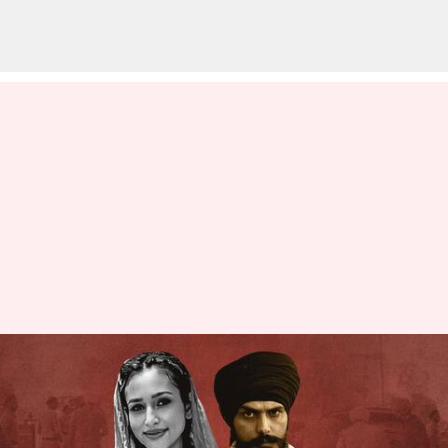
లండన్‌కు పారిపోయేందుకు
అమృత్‌పాల్ సింగ్ భార్య ప్రయత్నం;
అదుపులోకి తీసుకున్న పోలీసులు