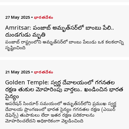
27 May 2025
•
భారతదేశం
Amritsar: పంజాబ్ అమృత్‌సర్‌లో బాంబు పేలి..
దుండగుడు మృతి
పంజాబ్ రాష్ట్రంలోని అమృత్‌సర్‌లో బాంబు పేలుడు ఒక కలకలాన్ని
సృష్టించింది.
21 May 2025
•
భారతదేశం
Golden Temple: స్వర్ణ దేవాలయంలో గగనతల
రక్షణ తుపాకుల మోహరింపు వార్తలు.. ఖండించిన భారత
సైన్యం
ఆపరేషన్ సిందూర్ సమయంలో అమృత్‌సర్‌లోని ప్రముఖ స్వర్ణ
దేవాలయ ప్రాంగణంలో భారత సైన్యం గగనతల రక్షణ (ఎయిర్
డిఫెన్స్) తుపాకులు లేదా ఇతర రక్షణ పరికరాలను
మోహరించలేదని అధికారికంగా వెల్లడించింది.