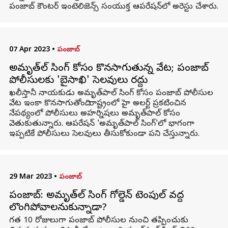
పంజాబ్ కౌంటర్ ఇంటెలిజెన్స్ సంయుక్త ఆపరేషన్‌లో అరెస్టు చేశారు.
07 Apr 2023
•
పంజాబ్
అమృత్‌పాల్ సింగ్ కోసం కొనసాగుతున్న వేట; పంజాబ్
పోలీసులకు 'బైసాఖి' సెలవులు రద్దు
ఖలీస్తానీ నాయకుడు అమృత్‌పాల్ సింగ్ కోసం పంజాబ్ పోలీసుల
వేట ఇంకా కొనసాగుతోంది. రాష్ట్రంలో హై అలర్ట్ ప్రకటించిన
నేపథ్యంలో పోలీసులు అహర్నిషలు అమృత్‌పాల్ కోసం
వెతుకుతున్నారు. ఆపరేషన్ 'అమృత్‌పాల్ సింగ్'లో భాగంగా
ఇప్పటికే పోలీసులు సెలవులు తీసుకోకుండా పని చేస్తున్నారు.
29 Mar 2023
•
పంజాబ్
పంజాబ్: అమృత్‌పాల్ సింగ్ గోల్డెన్ టెంపుల్‌ వద్ద
లొంగిపోవాలనుకున్నాడా?
గత 10 రోజులుగా పంజాబ్ పోలీసుల నుంచి తప్పించుకు