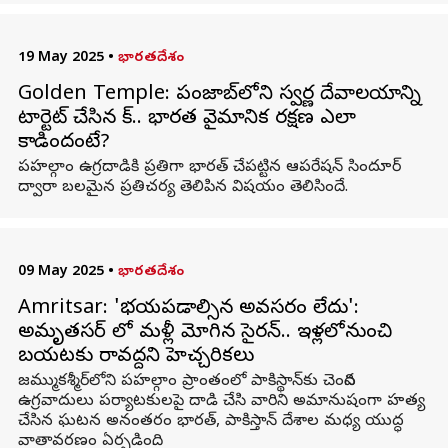
19 May 2025
•
భారతదేశం
Golden Temple: పంజాబ్‌లోని స్వర్ణ దేవాలయాన్ని
టార్టెట్‌ చేసిన పాక్‌.. భారత వైమానిక రక్షణ ఎలా
కాపాడిందంటే?
పహల్గాం ఉగ్రదాడికి ప్రతిగా భారత్ చేపట్టిన ఆపరేషన్‌ సిందూర్‌
ద్వారా బలమైన ప్రతిచర్య తెలిపిన విషయం తెలిసిందే.
09 May 2025
•
భారతదేశం
Amritsar: 'భయపడాల్సిన అవసరం లేదు':
అమృతసర్​ లో మళ్లీ మోగిన సైరన్.. ఇళ్లలోనుంచి
బయటకు రావద్దని హెచ్చరికలు
జమ్ముకశ్మీర్‌లోని పహల్గాం ప్రాంతంలో పాకిస్థాన్‌కు చెందిన
ఉగ్రవాదులు పర్యాటకులపై దాడి చేసి వారిని అమానుషంగా హత్య
చేసిన ఘటన అనంతరం భారత్, పాకిస్తాన్ దేశాల మధ్య యుద్ధ
వాతావరణం ఏర్పడింది.