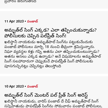
ప్రచారం జరుగుతోంది.
11 Apr 2023
•
పంజాబ్
అమృత్‌పాల్ సింగ్ ఎక్కడ? ఎలా తప్పించుకున్నాడు?
పోలీసులకు చెప్పిన పాపల్‌ప్రీత్ సింగ్!
ఖలిస్థానీ నాయకుడు అమృత్‌పాల్ సింగ్‌ను పట్టుకునేందుకు
పంజాబ్ పోలీసులు మార్చి 18 నుంచి తీవ్రంగా శ్రమిస్తున్నారు.
నిఘా వ్యవస్థల కళ్లు గప్పి అతను ఎలా తప్పించుకుంటున్నాడు?
అతను అసలు ఎక్కడ ఉన్నాడు? అనే విషయాలను అమృత్‌పాల్
సింగ్‌ సలహాదారుగా చెప్పుకునే పాపల్‌ప్రీత్ సింగ్‌‌ పోలీసులకు
పూసగుచ్చినట్లు చెప్పినట్లు తెలుస్తోంది.
10 Apr 2023
•
పంజాబ్
అమృత్‌పాల్ సింగ్ మెంటర్ పాపల్ ప్రీత్ సింగ్ అరెస్ట్
ఖలిస్థానీ నాయకుడు, వారిస్ పంజాబ్ దే చీఫ్ అమృత్‌పాల్ సింగ్
సన్నిహితుడు పాపల్‌ప్రీత్ సింగ్‌ను సోమవారం పంజాబ్ పోలీసులు,