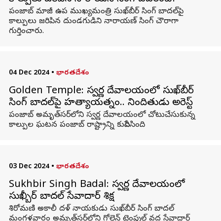
పంజాబ్ మాజీ ఉప ముఖ్యమంత్రి సుఖ్‌బీర్ సింగ్ బాదల్‌పై
కాల్పులు జరిపిన దుండగుడిని నారాయణ్ సింగ్ చౌరాగా
గుర్తించారు.
04 Dec 2024
•
భారతదేశం
Golden Temple: స్వర్ణ దేవాలయంలో సుఖ్‌బీర్
సింగ్ బాదల్‌పై హత్యాయత్నం.. నిందితుడు అరెస్ట్
పంజాబ్ అమృత్‌సర్‌లోని స్వర్ణ దేవాలయంలో చోటుచేసుకున్న
కాల్పుల ఘటన పంజాబ్ రాష్ట్రాన్ని కుదిపేసింది.
03 Dec 2024
•
భారతదేశం
Sukhbir Singh Badal: స్వ‌ర్ణ దేవాల‌యంలో
సుఖ్బీర్ బాదల్ సేవాదార్ శిక్ష
శిరోమణి అకాలీ దళ్ నాయకుడు సుఖ్‌బీర్ సింగ్ బాదల్
మంగళవారం అమృత్‌సర్‌లోని గోల్డెన్ టెంపుల్ వద్ద సేవాదార్