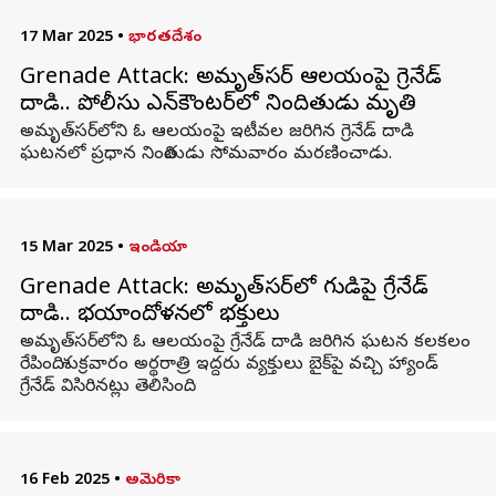
17 Mar 2025
•
భారతదేశం
Grenade Attack: అమృత్‌సర్ ఆలయంపై గ్రెనేడ్
దాడి.. పోలీసు ఎన్‌కౌంటర్‌లో నిందితుడు మృతి
అమృత్‌సర్‌లోని ఓ ఆలయంపై ఇటీవల జరిగిన గ్రెనేడ్ దాడి
ఘటనలో ప్రధాన నిందితుడు సోమవారం మరణించాడు.
15 Mar 2025
•
ఇండియా
Grenade Attack: అమృత్‌సర్‌లో గుడిపై గ్రేనేడ్
దాడి.. భయాందోళనలో భక్తులు
అమృత్‌సర్‌లోని ఓ ఆలయంపై గ్రేనేడ్ దాడి జరిగిన ఘటన కలకలం
రేపింది. శుక్రవారం అర్థరాత్రి ఇద్దరు వ్యక్తులు బైక్‌పై వచ్చి హ్యాండ్
గ్రేనేడ్ విసిరినట్లు తెలిసింది.
16 Feb 2025
•
అమెరికా