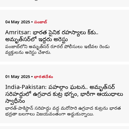
04 May 2025
•
పంజాబ్
Amritsar: భారత సైనిక రహస్యాలు పాక్‌కు..
అమృత్‌సర్‌లో ఇద్దరు అరెస్టు
పంజాబ్‌లోని అమృత్‌సర్‌ రూరల్‌ పోలీసులు ఇటీవల రెండు
వ్యక్తులను అరెస్టు చేశారు.
01 May 2025
•
భారతదేశం
India-Pakistan: పహల్గాం ఘటన.. అమృత్‌సర్
సరిహద్దులో ఉగ్రవాద కుట్ర భగ్నం, భారీగా ఆయుధాలు
స్వాధీనం
భారత్‌-పాకిస్థాన్ సరిహద్దు వద్ద మరోసారి ఉగ్రవాద కుట్రను భారత
భద్రతా బలగాలు విజయవంతంగా అడ్డుకున్నాయి.