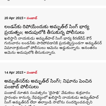
20 Apr 2023
•
పంజాబ్
లండన్‌కు పారిపోయేందుకు అమృత్‌పాల్ సింగ్ భార్య
ప్రయత్నం; అదుపులోకి తీసుకున్న పోలీసులు
ఖలిస్థానీ నాయకుడు అమృత్‌పాల్ సింగ్ భార్య కిరణ్‌దీప్ కౌర్
గురువారం లండన్‌కు పారిపోవడానికి ప్రయత్నిస్తుండగా అమృత్‌సర్
విమానాశ్రయంలో పోలీసులు ఆమెను అడ్డుకున్నారు. అనంతరం
అమెను అదుపులోకి తీసుకున్నారు.
14 Apr 2023
•
పంజాబ్
అమృత్‌సర్‌కు అమృత్‌పాల్ సింగ్!; నిఘాను పెంచిన
పంజాబ్ పోలీసులు
పంజాబ్‌ నూతన సంవత్సరం 'బైసాఖి' వేడుకలు శుక్రవారం
ప్రారంభం కానున్న నేఫథ్యంలో ఖలిస్థానీ నాయకుడు అమృత్‌పాల్‌
సింగ్‌‌ అమృత్‌సర్ లేదా తల్వాండి సాబోను సందర్శించవచ్చని