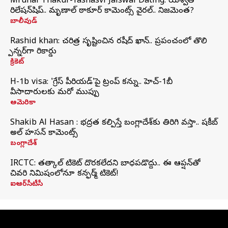
Mrunal Thakur-Yashasvi Jaiswal Dating: యశస్వితో
రిలేషన్‌షిప్.. మృణాల్ ఠాకూర్ కామెంట్స్ వైరల్.. నిజమెంత?
బాలీవుడ్
Rashid khan: చరిత్ర సృష్టించిన రషీద్ ఖాన్.. ప్రపంచంలో తొలి
స్పిన్నర్‌గా రికార్డు
క్రికెట్
H-1b visa: 'గ్రేస్‌ పీరియడ్‌'పై ట్రంప్‌ కన్ను.. హెచ్‌-1బీ
వీసాదారులకు మరో ముప్పు
అమెరికా
Shakib Al Hasan : భద్రత కల్పిస్తే బంగ్లాదేశ్‌కు తిరిగి వస్తా.. షకీబ్
అల్ హసన్ కామెంట్స్
బంగ్లాదేశ్
IRCTC: తత్కాల్ టికెట్ దొరకలేదని బాధపడొద్దు.. ఈ ఆప్షన్‌తో
చివరి నిమిషంలోనూ కన్ఫర్మ్ టికెట్!
ఐఆర్‌సీటీసీ