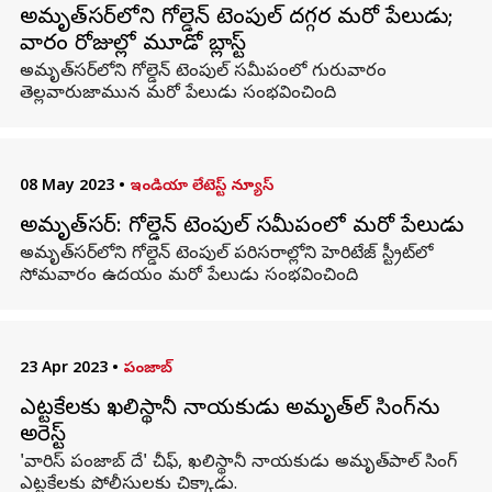
అమృత్‌సర్‌లోని గోల్డెన్ టెంపుల్ దగ్గర మరో పేలుడు;
వారం రోజుల్లో మూడో బ్లాస్ట్
అమృత్‌సర్‌లోని గోల్డెన్ టెంపుల్ సమీపంలో గురువారం
తెల్లవారుజామున మరో పేలుడు సంభవించింది.
08 May 2023
•
ఇండియా లేటెస్ట్ న్యూస్
అమృత్‌సర్: గోల్డెన్ టెంపుల్ సమీపంలో మరో పేలుడు
అమృత్‌సర్‌లోని గోల్డెన్ టెంపుల్ పరిసరాల్లోని హెరిటేజ్ స్ట్రీట్‌లో
సోమవారం ఉదయం మరో పేలుడు సంభవించింది.
23 Apr 2023
•
పంజాబ్
ఎట్టకేలకు ఖలిస్థానీ నాయకుడు అమృత్‌పాల్ సింగ్‌ను
అరెస్ట్
'వారిస్ పంజాబ్ దే' చీఫ్, ఖలిస్థానీ నాయకుడు అమృత్‌పాల్ సింగ్‌
ఎట్టకేలకు పోలీసులకు చిక్కాడు.