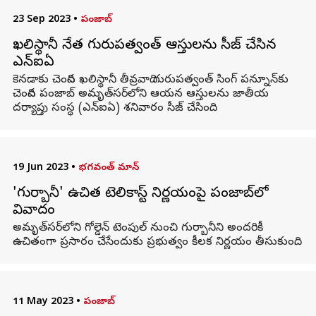
23 Sep 2023
•
పంజాబ్
ఖలిస్థానీ నేత గురుపత్వంత్ ఆస్తులను సీజ్ చేసిన
ఎన్‌ఐఏ
కెనడాకు చెందిన ఖలిస్థానీ తీవ్రవాది గురుపత్వంత్ సింగ్ పన్నూన్‌కు
చెందిన పంజాబ్‌ అమృత్‌సర్‌లోని ఆయన ఆస్తులను జాతీయ
దర్యాప్తు సంస్థ (ఎన్‌ఐఏ) శనివారం సీజ్ చేసింది.
19 Jun 2023
•
భగవంత్ మాన్
'గుర్బానీ' ఉచిత టెలికాస్ట్ నిర్ణయంపై పంజాబ్‌లో
వివాదం
అమృత్‌సర్‌లోని గోల్డెన్ టెంపుల్ నుంచి గుర్బానీని అందరికీ
ఉచితంగా ప్రసారం చేసేందుకు ప్రభుత్వం కీలక నిర్ణయం తీసుకుంది.
11 May 2023
•
పంజాబ్