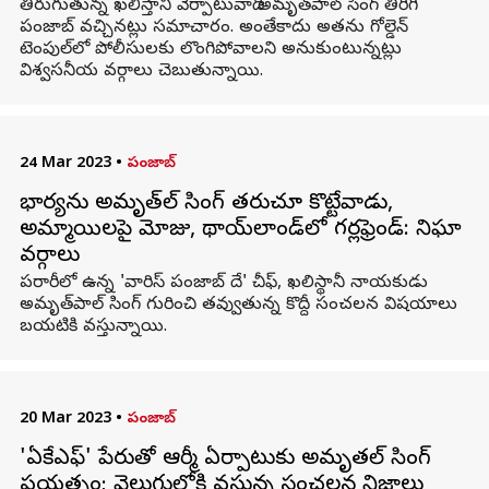
తిరుగుతున్న ఖలిస్తానీ వేర్పాటువాది అమృత్‌పాల్ సింగ్ తిరిగి
పంజాబ్ వచ్చినట్లు సమాచారం. అంతేకాదు అతను గోల్డెన్
టెంపుల్‌లో పోలీసులకు లొంగిపోవాలని అనుకుంటున్నట్లు
విశ్వసనీయ వర్గాలు చెబుతున్నాయి.
24 Mar 2023
•
పంజాబ్
భార్యను అమృత్‌పాల్ సింగ్ తరుచూ కొట్టేవాడు,
అమ్మాయిలపై మోజు, థాయ్‌లాండ్‌లో గర్లఫ్రెండ్: నిఘా
వర్గాలు
పరారీలో ఉన్న 'వారిస్ పంజాబ్ దే' చీఫ్, ఖలిస్థానీ నాయకుడు
అమృత్‌పాల్ సింగ్ గురించి తవ్వుతున్న కొద్దీ సంచలన విషయాలు
బయటికి వస్తున్నాయి.
20 Mar 2023
•
పంజాబ్
'ఏకేఎఫ్' పేరుతో ఆర్మీ ఏర్పాటుకు అమృతపాల్ సింగ్‌
ప్రయత్నం; వెలుగులోకి వస్తున్న సంచలన నిజాలు