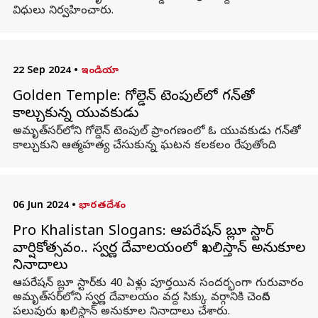
విధులు నిర్వహించారు.
22 Sep 2024
•
ఇండియా
Golden Temple: గోల్డెన్ టెంపుల్‌లో గన్‌తో
కాల్చుకున్న యువకుడు
అమృత్‌సర్‌లోని గోల్డెన్ టెంపుల్ ప్రాంగణంలో ఓ యువకుడు గన్‌తో
కాల్చుకుని ఆత్మహత్య చేసుకున్న ఘటన కలకలం రేపుతోంది.
06 Jun 2024
•
భారతదేశం
Pro Khalistan Slogans: ఆపరేషన్ బ్లూ స్టార్
వార్షికోత్సవం.. స్వర్ణ దేవాలయంలో ఖలిస్తాన్ అనుకూల
నినాదాలు
ఆపరేషన్ బ్లూ స్టార్‌కు 40 ఏళ్లు పూర్తయిన సందర్భంగా గురువారం
అమృత్‌సర్‌లోని స్వర్ణ దేవాలయం వద్ద సిక్కు వర్గానికి చెందిన
పలువురు ఖలిస్థాన్ అనుకూల నినాదాలు చేశారు.