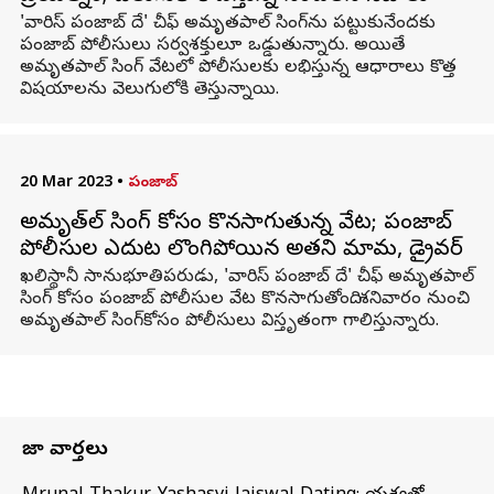
'వారిస్ పంజాబ్ దే' చీఫ్ అమృతపాల్ సింగ్‌ను పట్టుకునేందకు
పంజాబ్ పోలీసులు సర్వశక్తులూ ఒడ్డుతున్నారు. అయితే
అమృతపాల్ సింగ్‌ వేటలో పోలీసులకు లభిస్తున్న ఆధారాలు కొత్త
విషయాలను వెలుగులోకి తెస్తున్నాయి.
20 Mar 2023
•
పంజాబ్
అమృత్‌పాల్ సింగ్ కోసం కొనసాగుతున్న వేట; పంజాబ్
పోలీసుల ఎదుట లొంగిపోయిన అతని మామ, డ్రైవర్
ఖలిస్థానీ సానుభూతిపరుడు, 'వారిస్ పంజాబ్ దే' చీఫ్ అమృతపాల్
సింగ్‌ కోసం పంజాబ్ పోలీసుల వేట కొనసాగుతోంది. శనివారం నుంచి
అమృతపాల్ సింగ్‌కోసం పోలీసులు విస్తృతంగా గాలిస్తున్నారు.
తాజా వార్తలు