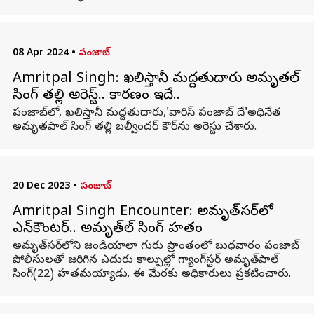
08 Apr 2024
•
పంజాబ్
Amritpal Singh: ఖలిస్తానీ మద్దతుదారు అమృతపాల్
సింగ్ తల్లి అరెస్ట్.. కారణం ఇదే..
పంజాబ్‌లో, ఖలిస్తానీ మద్దతుదారు,'వారిస్ పంజాబ్ దే'అధినేత
అమృతపాల్ సింగ్ తల్లి బల్వీందర్ కౌర్‌ను అరెస్టు చేశారు.
20 Dec 2023
•
పంజాబ్
Amritpal Singh Encounter: అమృత్‌సర్‌లో
ఎన్‌కౌంటర్.. అమృత్‌పాల్‌ సింగ్ హతం
అమృత్‌సర్‌లోని జండియాలా గురు ప్రాంతంలో బుధవారం పంజాబ్
పోలీసులతో జరిగిన ఎదురు కాల్పుల్లో గ్యాంగ్‌స్టర్ అమృత్‌పాల్‌
సింగ్(22) హతమయ్యాడు. ఈ మేరకు అధికారులు ప్రకటించారు.