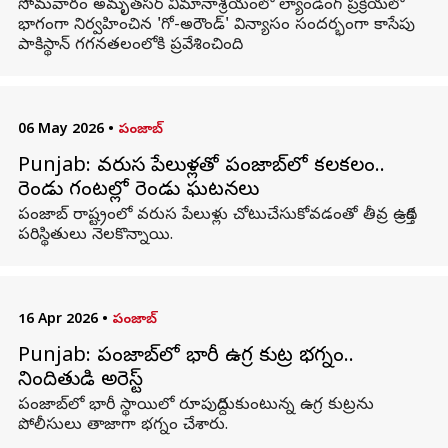
సోమవారం అమృత్‌సర్ విమానాశ్రయంలో ల్యాండింగ్ ప్రక్రియలో
భాగంగా నిర్వహించిన 'గో-అరౌండ్' విన్యాసం సందర్భంగా కాసేపు
పాకిస్థాన్ గగనతలంలోకి ప్రవేశించింది.
06 May 2026
•
పంజాబ్
Punjab: వరుస పేలుళ్లతో పంజాబ్‌లో కలకలం..
రెండు గంటల్లో రెండు ఘటనలు
పంజాబ్ రాష్ట్రంలో వరుస పేలుళ్లు చోటుచేసుకోవడంతో తీవ్ర ఉద్రిక్త
పరిస్థితులు నెలకొన్నాయి.
16 Apr 2026
•
పంజాబ్
Punjab: పంజాబ్‌లో భారీ ఉగ్ర కుట్ర భగ్నం..
నిందితుడి అరెస్ట్
పంజాబ్‌లో భారీ స్థాయిలో రూపుదిద్దుకుంటున్న ఉగ్ర కుట్రను
పోలీసులు తాజాగా భగ్నం చేశారు.