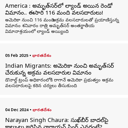
America : అమృత్‌సర్‌లో ల్యాండ్ అయిన రెండో
విమానం.. ఈసారి 116 మంది వలసదారులు!
అమెరికా నుంచి 116 మంది అక్రమ వలసదారులతో ప్రయాణిస్తున్న
విమానం శనివారం రాత్రి అమృత్‌సర్ అంతర్జాతీయ
విమానాశ్రయంలో ల్యాండ్ అయ్యింది.
05 Feb 2025
•
భారతదేశం
Indian Migrants: అమెరికా నుంచి అమృత్‌సర్‌
చేరుకున్న అక్రమ వలసదారుల విమానం
డొనాల్డ్‌ ట్రంప్‌ అధికారంలోకి రాగానే అమెరికా ప్రభుత్వం అక్రమ
వలసదారులపై కఠిన చర్యలు తీసుకుంది.
04 Dec 2024
•
భారతదేశం
Narayan Singh Chaura: సుఖ్‌బీర్ బాద‌ల్‌పై
కాల్పులు జ‌రిపిన నారాయ‌న్ సింగ్ ఎవ‌రంటే?