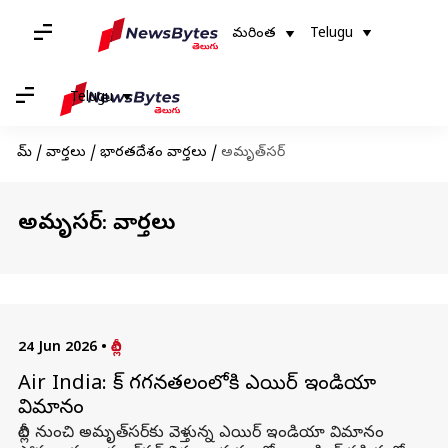
మరింత
Telugu
Telugu
హోమ్
/
వార్తలు
/
భారతదేశం వార్తలు
/
అమృత్‌సర్
అమృత్‌సర్: వార్తలు
24 Jun 2026
•
దిల్లీ
Air India: పాక్ గగనతలంలోకి ఎయిర్ ఇండియా
విమానం
దిల్లీ నుంచి అమృత్‌సర్‌కు వెళ్తున్న ఎయిర్ ఇండియా విమానం