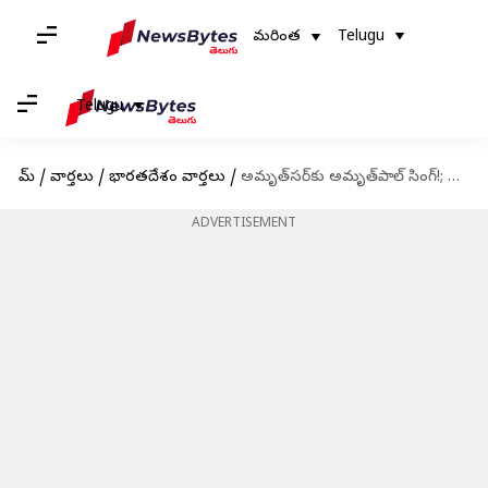
మరింత
Telugu
Telugu
హోమ్
/
వార్తలు
/
భారతదేశం వార్తలు
/
అమృత్‌సర్‌కు అమృత్‌పాల్ సింగ్!; నిఘాను పెంచిన పంజాబ్ పోలీసులు
ADVERTISEMENT