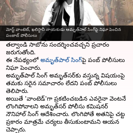
ఈ వార్తాకథనం ఏంటి
పంజాబ్‌
నూతన సంవత్సరం 'బైసాఖి' వేడుకలు
శుక్రవారం ప్రారంభం కానున్న నేఫథ్యంలో
ఖలిస్థానీ
మోస్ట్ వాంటెట్, ఖలిస్ధానీ నాయకుడు అమృత్‌పాల్‌ సింగ్‌‌పై నిఘా పెంచిన
పంజాబ్ పోలీసులు
నాయకుడు అమృత్‌పాల్‌ సింగ్‌‌ అమృత్‌సర్ లేదా
తల్వాండి సాబోను సందర్శించవచ్చని ప్రచారం
జరుగుతోంది.
ఈ నేపథ్యంలో
అమృత్‌పాల్‌ సింగ్‌‌‌
పై పంజాబ్ పోలీసులు
నిఘా పెంచారు.
అమృత్‌పాల్‌ సింగ్‌‌ అమృత్‌సర్‌‌కు వస్తున్న విషయంపై
తమకు సరైన సమాచారం లేదని పంజాబ్‌ పోలీసులు
తెలిపారు.
అయితే 'వాంటెడ్'గా ప్రకటించబడిన ఎవరైనా వెంటనే
లొంగిపోవాలని అమృత్‌సర్ పోలీసు కమిషనర్
నౌనిహాల్ సింగ్ ఆదేశించారు. లొంగిపోతే అతనిపై చట్ట
ప్రకారం మాత్రమే చర్యలు తీసుకుంటామని ఆయన