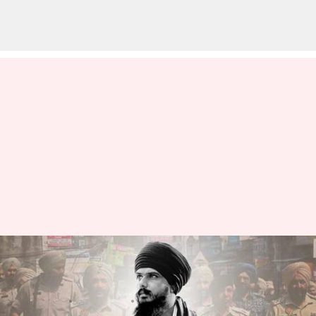
అమృత్‌సర్‌కు అమృత్‌పాల్ సింగ్!;
నిఘాను పెంచిన పంజాబ్ పోలీసులు
వ్రాసిన వారు
Apr 14, 2023
01:28 pm
Stalin