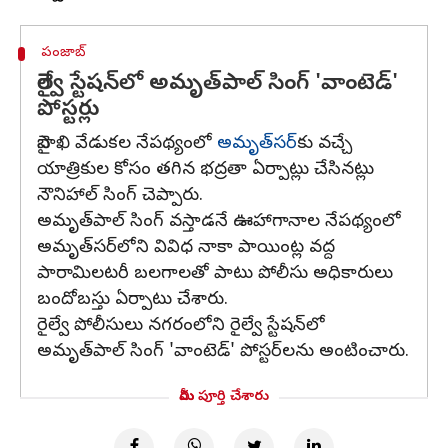
పంజాబ్
రైల్వే స్టేషన్‌లో అమృత్‌పాల్ సింగ్ 'వాంటెడ్'
పోస్టర్లు
బైసాఖి వేడుకల నేపథ్యంలో
అమృత్‌సర్‌
కు వచ్చే
యాత్రికుల కోసం తగిన భద్రతా ఏర్పాట్లు చేసినట్లు
నౌనిహాల్ సింగ్ చెప్పారు.
అమృత్‌పాల్ సింగ్ వస్తాడనే ఊహాగానాల నేపథ్యంలో
అమృత్‌సర్‌లోని వివిధ నాకా పాయింట్ల వద్ద
పారామిలటరీ బలగాలతో పాటు పోలీసు అధికారులు
బందోబస్తు ఏర్పాటు చేశారు.
రైల్వే పోలీసులు నగరంలోని రైల్వే స్టేషన్‌లో
అమృత్‌పాల్ సింగ్ 'వాంటెడ్' పోస్టర్‌లను అంటించారు.
మీరు పూర్తి చేశారు