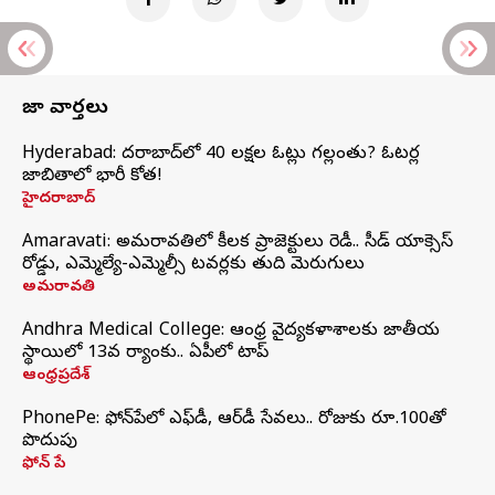
తాజా వార్తలు
Hyderabad: హైదరాబాద్‌లో 40 లక్షల ఓట్లు గల్లంతు? ఓటర్ల
జాబితాలో భారీ కోత!
హైదరాబాద్
Amaravati: అమరావతిలో కీలక ప్రాజెక్టులు రెడీ.. సీడ్‌ యాక్సెస్‌
రోడ్డు, ఎమ్మెల్యే-ఎమ్మెల్సీ టవర్లకు తుది మెరుగులు
అమరావతి
Andhra Medical College: ఆంధ్ర వైద్యకళాశాలకు జాతీయ
స్థాయిలో 13వ ర్యాంకు.. ఏపీలో టాప్
ఆంధ్రప్రదేశ్
PhonePe: ఫోన్‌పేలో ఎఫ్‌డీ, ఆర్‌డీ సేవలు.. రోజుకు రూ.100తో
పొదుపు
ఫోన్‌ పే