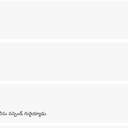
సు సస్పెండ్ గురైయ్యాడు.