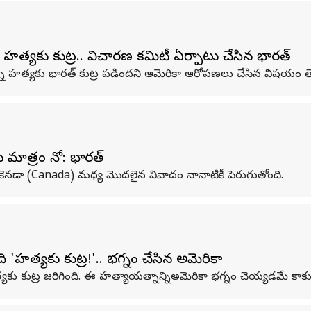
 హత్యకు కుట్ర.. విచారణ కమిటీని ఏర్పాటు చేసిన భారత్
గ్ పన్నూ హత్యకు భారత్ కుట్ర పడిందని ఆమెరికా ఆరోపణలు చేసిన విషయం తె
ు మాత్రం నో: భారత్
త్‌, కెనడా (Canada) మధ్య మొదలైన వివాదం నానాటికీ పెరుగుతోంది.
'హత్యకు కుట్ర!'.. భగ్నం చేసిన అమెరికా
త్యకు కుట్ర జరిగింది. ఈ హత్యాయత్నాన్నిఅమెరికా భగ్నం చెయ్యడమే కాకుం