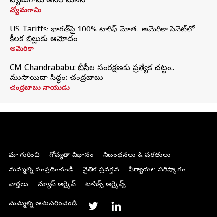
వ్యోమగామి అనిల్‌ మేనన్
వ్యోమగామి
US Tariffs: భారత్‌పై 100% టారిఫ్‌ మోత.. అమెరికా సెనెట్‌లో
కీలక బిల్లుకు ఆమోదం
అమెరికా
CM Chandrababu: బీసీల సంరక్షణకు ప్రత్యేక చట్టం..
ముసాయిదా సిద్ధం: చంద్రబాబు
చంద్రబాబు నాయుడు
మా గురించి
గోప్యతా విధానం
నిబంధనలు & షరతులు
మమ్మల్ని సంప్రదించండి
నైతిక ప్రవర్తన
ఫిర్యాదుల పరిష్కారం
వార్తలు
న్యూస్ ఆర్కైవ్
టాపిక్స్ ఆర్కైవ్స్
మమ్మల్ని అనుసరించండి