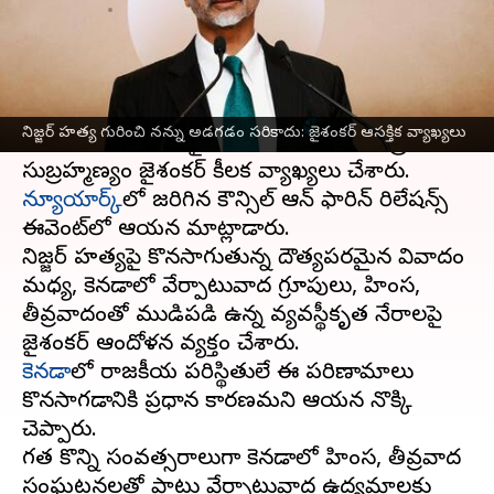
వ్రాసిన వారు
Sep 27, 2023
11:17 am
Stalin
ఈ వార్తాకథనం ఏంటి
ఖలిస్థానీ
ఉగ్రవాది
హర్దీప్ సింగ్ నిజ్జర్‌
హత్య, ఆ తర్వాత
నిజ్జర్ హత్య గురించి నన్ను అడగడం సరికాదు: జైశంకర్ ఆసక్తిక వ్యాఖ్యలు
జరిగిన పరిణామాలపై భారత విదేశాంగ మంత్రి
న్యూయార్క్‌
లో జరిగిన కౌన్సిల్ ఆన్ ఫారిన్ రిలేషన్స్
ఈవెంట్‌లో ఆయన మాట్లాడారు.
నిజ్జర్ హత్యపై కొనసాగుతున్న దౌత్యపరమైన వివాదం
మధ్య, కెనడాలో వేర్పాటువాద గ్రూపులు, హింస,
తీవ్రవాదంతో ముడిపడి ఉన్న వ్యవస్థీకృత నేరాలపై
కెనడా
లో రాజకీయ పరిస్థితులే ఈ పరిణామాలు
కొనసాగడానికి ప్రధాన కారణమని ఆయన నొక్కి
చెప్పారు.
గత కొన్ని సంవత్సరాలుగా కెనడాలో హింస, తీవ్రవాద
సంఘటనలతో పాటు వేర్పాటువాద ఉద్యమాలకు