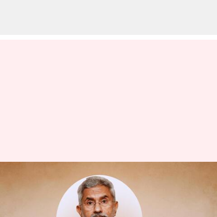
నిజ్జర్ హత్య గురించి నన్ను అడగడం
సరికాదు: జైశంకర్ ఆసక్తికర
వ్యాఖ్యలు