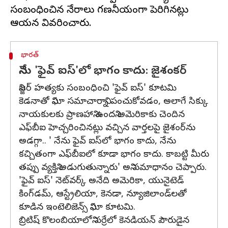
సంబంధించిన నేరాలు గణనీయంగా పెరిగినట్లు
భారత్
నేను 'ఫైవ్ ఐస్‌'లో భాగం కాదు: జైశంకర్
నిజ్జర్ హత్యకు సంబంధించి 'ఫైవ్ ఐస్' కూటమి
కెడనాతో నిఘా సమాచారాన్ని పంచుకోవడం, అలాగే సిక్కు
నాయకులకు ప్రాణహాని ఉందని అమెరికాకు చెందిన
ఎఫ్‌బీఐ హెచ్చరించినట్లు వచ్చిన వార్తలపై జైశంర్‌ను
అడగ్గా.. ' నేను ఫైవ్ ఐస్‌లో భాగం కాదు, నేను
కచ్చితంగా ఎఫ్‌బీఐలో కూడా భాగం కాదు. కాబట్టి మీరు
తప్పు వ్యక్తిని అడుగుతున్నారు' అని సమాధానం చెప్పారు.
'ఫైవ్ ఐస్' నెట్‌వర్క్ అనేది అమెరికా, యునైటెడ్
కింగ్‌డమ్, ఆస్ట్రేలియా, కెనడా, న్యూజిలాండ్‌లతో
కూడిన ఇంటెలిజెన్స్ నిఘా కూటమి.
బ్రిటిష్ కొలంబియాలోని సర్రేలో కెనడియన్ పౌరుడైన