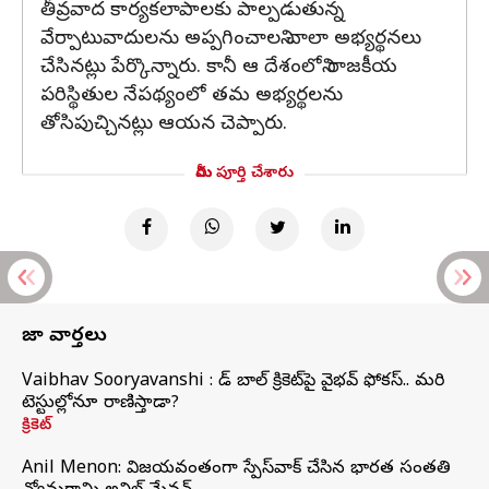
తీవ్రవాద కార్యకలాపాలకు పాల్పడుతున్న
వేర్పాటువాదులను అప్పగించాలని చాలా అభ్యర్థనలు
చేసినట్లు పేర్కొన్నారు. కానీ ఆ దేశంలోని రాజకీయ
పరిస్థితుల నేపథ్యంలో తమ అభ్యర్థలను
తోసిపుచ్చినట్లు ఆయన చెప్పారు.
మీరు పూర్తి చేశారు
తాజా వార్తలు
Vaibhav Sooryavanshi : రెడ్ బాల్ క్రికెట్‌పై వైభవ్ ఫోకస్.. మరి
టెస్టుల్లోనూ రాణిస్తాడా?
క్రికెట్
Anil Menon: విజయవంతంగా స్పేస్‌వాక్‌ చేసిన భారత సంతతి