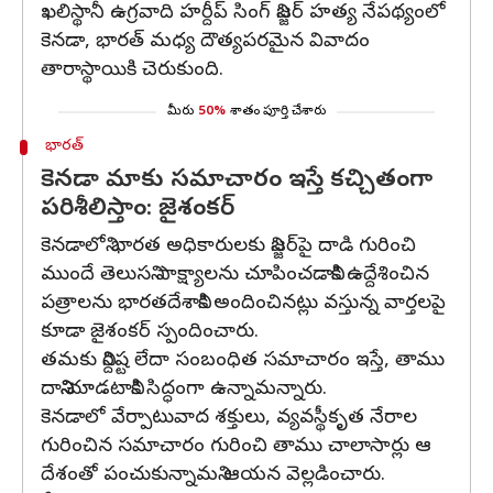
ఖలిస్థానీ ఉగ్రవాది హర్దీప్ సింగ్ నిజ్జర్‌ హత్య నేపథ్యంలో
కెనడా, భారత్ మధ్య దౌత్యపరమైన వివాదం
తారాస్థాయికి చెరుకుంది.
మీరు
50%
శాతం పూర్తి చేశారు
భారత్
కెనడా మాకు సమాచారం ఇస్తే కచ్చితంగా
పరిశీలిస్తాం: జైశంకర్
కెనడాలోని భారత అధికారులకు నిజ్జర్‌పై దాడి గురించి
ముందే తెలుసని సాక్ష్యాలను చూపించడానికి ఉద్దేశించిన
పత్రాలను భారతదేశానికి అందించినట్లు వస్తున్న వార్తలపై
కూడా జైశంకర్ స్పందించారు.
తమకు నిర్దిష్ట లేదా సంబంధిత సమాచారం ఇస్తే, తాము
దానిని చూడటానికి సిద్ధంగా ఉన్నామన్నారు.
కెనడాలో వేర్పాటువాద శక్తులు, వ్యవస్థీకృత నేరాల
గురించిన సమాచారం గురించి తాము చాలాసార్లు ఆ
దేశంతో పంచుకున్నామని ఆయన వెల్లడించారు.