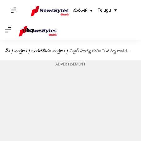
మరింత
Telugu
Telugu
హోమ్
/
వార్తలు
/
భారతదేశం వార్తలు
/
నిజ్జర్ హత్య గురించి నన్ను అడగడం సరికాదు: జైశంకర్ ఆసక్తికర వ్యాఖ్యలు
ADVERTISEMENT