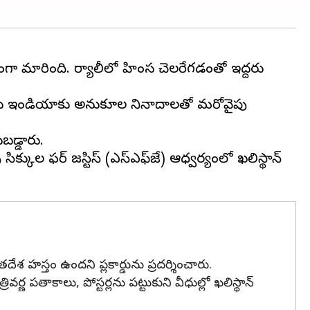
ిక్తంగా మారింది. ర్యాలీలో హింస చెలరేగడంతో ఇద్దరు
యులు ఇండియాకు అనుకూల నినాదాలతో మరోవైపు
బడ్డారు.
్కుల ఫర్ జస్టిస్ (ఎస్ఎఫ్‌జే) ఆధ్వర్యంలో ఖలిస్థాన్
దేశ హస్తం ఉందని ప్లకార్డును ప్రదర్శించారు.
్ణ పతాకాలు, పోస్టర్లను పట్టుకుని వీధుల్లో ఖలిస్థాన్