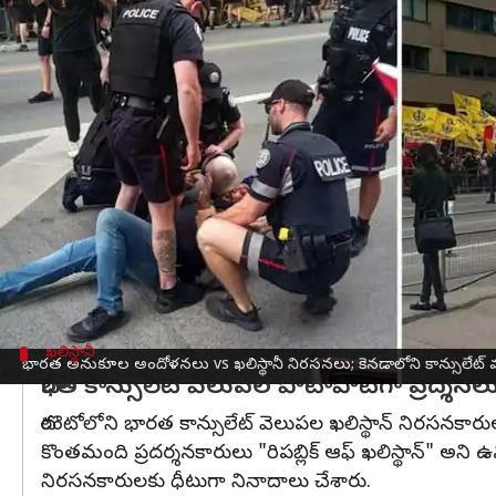
వ్రాసిన వారు
Jul 09, 2023
03:53 pm
Stalin
ఈ వార్తాకథనం ఏంటి
కెనడా
లోని టొరంటోలోని భారత కాన్సులేట్ వెలుపల
ఖలిస్థ
ఖలిస్థానీ నిరసనకారులను పోలీసులు అదుపులోకి తీసుకు
తొలుత ఖలిస్థాన్ మద్దతుదారులు భారత కాన్సులేట్ 
ఆందోళనకు దిగారు. దీంతో పరిస్థితులు ఉద్రిక్తంగా మారా
నిరసనకారులు బారికేడ్‌ను తొలగించే ప్రయత్నం చేశారు.
అయితే వారికి ఎలాంటి జరిమానా విధించకుండా విడుదల చేసి
ఖలిస్థానీ
భారత అనుకూల అందోళనలు vs ఖలిస్థానీ నిరసనలు; కెనడాలోని కాన్సులేట్ వద్ద
భారత కాన్సులేట్ వెలుపల పోటాపోటీగా ప్రద్శనల
టొరంటోలోని భారత కాన్సులేట్ వెలుపల ఖలిస్థాన్ నిరసనకారులు
కొంతమంది ప్రదర్శనకారులు "రిపబ్లిక్ ఆఫ్ ఖలిస్థాన్" అని ఉన
నిరసనకారులకు ధీటుగా నినాదాలు చేశారు.