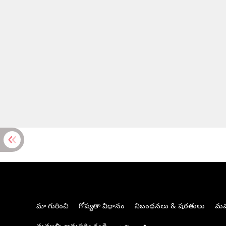
మా గురించి
గోప్యతా విధానం
నిబంధనలు & షరతులు
మమ్