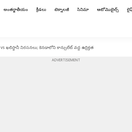
అంతర్జాతీయం
క్రీడలు
టెక్నాలజీ
సినిమా
ఆటోమొబైల్స్
లైఫ్
స్థానీ నిరసనలు; కెనడాలోని కాన్సులేట్ వద్ద ఉద్రిక్తత
ADVERTISEMENT