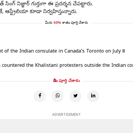
ంగ్ నిజ్జార్ గుర్తుగా ఈ ప్రదర్శన చేపట్టారు.
ఆస్ట్రేలియా కూడా నిర్వహిస్తున్నారు.
మీరు
50%
శాతం పూర్తి చేశారు
t of the Indian consulate in Canada's Toronto on July 8
countered the Khalistani protesters outside the Indian c
మీరు పూర్తి చేశారు
ADVERTISEMENT