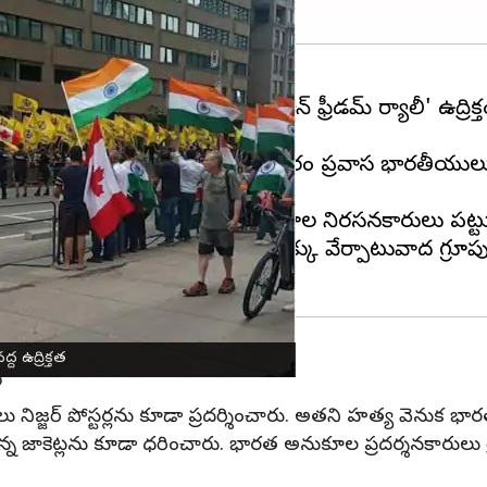
ానీ
మద్దతుదారులు చేపట్టిన 'ఖలిస్థాన్ ఫ్రీడమ్ ర్యాలీ' ఉద్ర
న్నారు.
వెలుపల వద్ద నిరసనకు దిగారు. అనంతరం ప్రవాస భారతీ
యి.
 ఈ క్రమంలో ఇద్దరు ఖలిస్తానీ అనుకూల నిరసనకారులు పట్టు
నట్లు పోలీసులు తెలిపారు. సిక్కు వేర్పాటువాద గ్రూపు సిక
 ఉద్రిక్తత
ు
 నిజ్జర్ పోస్టర్లను కూడా ప్రదర్శించారు. అతని హత్య వెనుక భారత
్న జాకెట్లను కూడా ధరించారు. భారత అనుకూల ప్రదర్శనకారులు త్రివర