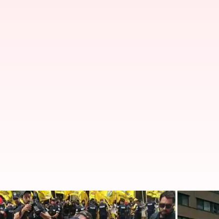
భారత అనుకూల అందోళనలు vs ఖలిస్థానీ 