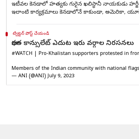
ఇటీవల కెనడాలో హత్యకు గురైన ఖలిస్థానీ నాయకుడు హర్జీత్ సి
ఇలాంటి కార్యక్రమాలు కెనడాలోనే కాకుండా, అమెరికా, యూకే, 
ట్విట్టర్ పోస్ట్ చేయండి
భారత కాన్సులేట్ ఎదుట ఇరు వర్గాల నిరసనలు
#WATCH
| Pro-Khalistan supporters protested in fron
Members of the Indian community with national flags 
— ANI (@ANI)
July 9, 2023