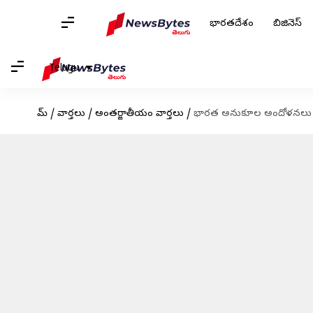
భారతదేశం
బిజినెస్
Telugu
హోమ్
/
వార్తలు
/
అంతర్జాతీయం వార్తలు
/
భారత అనుకూల అందోళనలు vs ఖలి