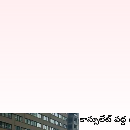
నిరసనలు; కెనడాలోని కాన్సులేట్ వద్ద ఉద