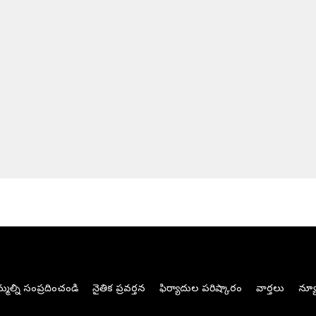
మల్ని సంప్రదించండి
నైతిక ప్రవర్తన
ఫిర్యాదుల పరిష్కారం
వార్తలు
న్యూ