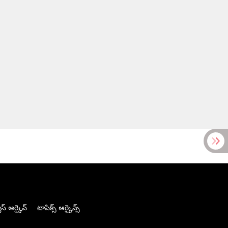
స్ ఆర్కైవ్
టాపిక్స్ ఆర్కైవ్స్