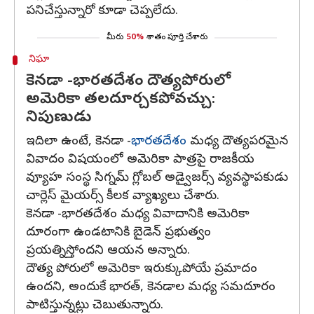
పనిచేస్తున్నారో కూడా చెప్పలేదు.
మీరు
50%
శాతం పూర్తి చేశారు
నిఘా
కెనడా -భారతదేశం దౌత్యపోరులో
అమెరికా తలదూర్చకపోవచ్చు:
నిపుణుడు
ఇదిలా ఉంటే, కెనడా -
భారతదేశం
మధ్య దౌత్యపరమైన
వివాదం విషయంలో అమెరికా పాత్రపై రాజకీయ
వ్యూహ సంస్థ సిగ్నమ్ గ్లోబల్ అడ్వైజర్స్ వ్యవస్థాపకుడు
చార్లెస్ మైయర్స్ కీలక వ్యాఖ్యలు చేశారు.
కెనడా -భారతదేశం మధ్య వివాదానికి అమెరికా
దూరంగా ఉండటానికి బైడెన్ ప్రభుత్వం
ప్రయత్నిస్తోందని ఆయన అన్నారు.
దౌత్య పోరులో అమెరికా ఇరుక్కుపోయే ప్రమాదం
ఉందని, అందుకే భారత్, కెనడాల మధ్య సమదూరం
పాటిస్తున్నట్లు చెబుతున్నారు.