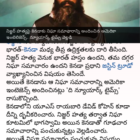
వెల్లడి
వ్రాసిన వారు
Sep 24, 2023
01:45 pm
Stalin
ఈ వార్తాకథనం ఏంటి
నిజ్జర్ హత్యపై కెనడాకు నిఘా సమాచారాన్ని అందించిన అమెరికా
ఇంటెలిజెన్స్.. న్యూయార్క్ టైమ్స్‌ వెల్లడి
ఖలిస్థానీ
నేత హర్దీప్ సింగ్ నిజ్జర్ హత్య వ్యవహారం
భారత్-
కెనడా
మధ్య తీవ్ర ఉద్రిక్తతలకు దారి తీసింది.
నిజ్జర్ హత్య వెనుక భారత్ హస్తం ఉందని, తమ దగ్గర
నిఘా సమాచారం ఉందని కెనడా ప్రధాని
జస్టిన్ ట్రూడో
వ్యాఖ్యానించిన విషయం తెలిసిందే.
అయితే కెనడాను ఆ నిఘా సమాచారాన్ని అమెరికా
ఇంటెలిజెన్స్ అందించినట్లు 'ది న్యూయార్క్ టైమ్స్‌'
రాసుకొచ్చింది.
కెనడాలోని యూఎస్ రాయబారి డేవిడ్ కోహెన్ కూడా
దీన్ని దృవీకరించారు. నిజ్జర్ హత్య తర్వాత నిఘా
కూటమిలో భాగస్వామి అయిన కెనడాతో గూఢచార
సమాచారాన్ని పంచుకున్నట్లు వెల్లడించారు.
అయితే నిఘా సమాచారం పంచుకున్న విషయం