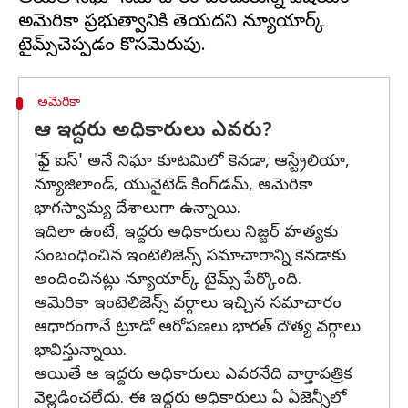
అమెరికా ప్రభుత్వానికి తెలియదని న్యూయార్క్
అమెరికా
ఆ ఇద్దరు అధికారులు ఎవరు?
'ఫైవ్ ఐస్' అనే నిఘా కూటమిలో కెనడా, ఆస్ట్రేలియా,
న్యూజిలాండ్, యునైటెడ్ కింగ్‌డమ్, అమెరికా
భాగస్వామ్య దేశాలుగా ఉన్నాయి.
ఇదిలా ఉంటే, ఇద్దరు అధికారులు నిజ్జర్ హత్యకు
సంబంధించిన ఇంటెలిజెన్స్ సమాచారాన్ని కెనడాకు
అందించినట్లు న్యూయార్క్ టైమ్స్ పేర్కొంది.
అమెరికా ఇంటెలిజెన్స్ వర్గాలు ఇచ్చిన సమాచారం
ఆధారంగానే ట్రూడో ఆరోపణలు భారత్ దౌత్య వర్గాలు
భావిస్తున్నాయి.
అయితే ఆ ఇద్దరు అధికారులు ఎవరనేది వార్తాపత్రిక
వెల్లడించలేదు. ఈ ఇద్దరు అధికారులు ఏ ఏజెన్సీలో