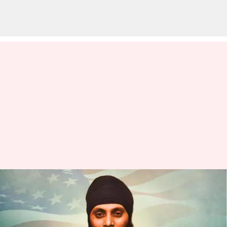
నిజ్జర్ హత్యపై కెనడాకు నిఘా
సమాచారాన్ని అందించిన అమెరికా
ఇంటెలిజెన్స్.. న్యూయార్క్ టైమ్స్‌