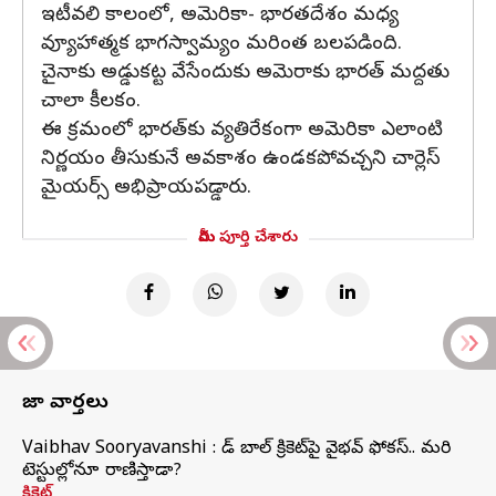
ఇటీవలి కాలంలో, అమెరికా- భారతదేశం మధ్య
వ్యూహాత్మక భాగస్వామ్యం మరింత బలపడింది.
చైనాకు అడ్డుకట్ట వేసేందుకు అమెరాకు భారత్ మద్దతు
చాలా కీలకం.
ఈ క్రమంలో భారత్‌కు వ్యతిరేకంగా అమెరికా ఎలాంటి
నిర్ణయం తీసుకునే అవకాశం ఉండకపోవచ్చని చార్లెస్
మైయర్స్ అభిప్రాయపడ్డారు.
మీరు పూర్తి చేశారు
తాజా వార్తలు
Vaibhav Sooryavanshi : రెడ్ బాల్ క్రికెట్‌పై వైభవ్ ఫోకస్.. మరి
టెస్టుల్లోనూ రాణిస్తాడా?
క్రికెట్