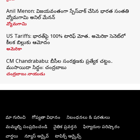
Anil Menon: విజయవంతంగా స్పేస్‌వాక్‌ చేసిన భారత సంతతి
వ్యోమగామి అనిల్‌ మేనన్
వ్యోమగామి
US Tariffs: భారత్‌పై 100% టారిఫ్‌ మోత.. అమెరికా సెనెట్‌లో
కీలక బిల్లుకు ఆమోదం
అమెరికా
CM Chandrababu: బీసీల సంరక్షణకు ప్రత్యేక చట్టం..
ముసాయిదా సిద్ధం: చంద్రబాబు
చంద్రబాబు నాయుడు
మా గురించి
గోప్యతా విధానం
నిబంధనలు & షరతులు
మమ్మల్ని సంప్రదించండి
నైతిక ప్రవర్తన
ఫిర్యాదుల పరిష్కారం
వార్తలు
న్యూస్ ఆర్కైవ్
టాపిక్స్ ఆర్కైవ్స్