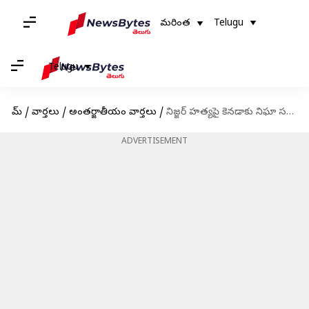
మరింత
Telugu
Telugu
హోమ్
/
వార్తలు
/
అంతర్జాతీయం వార్తలు
/
నిజ్జర్ హత్యపై కెనడాకు నిఘా సమాచారాన్ని అందించిన అమెరికా ఇంటెలిజెన్స్.. న్యూయార్క్ టైమ్స్‌ వెల్లడి
ADVERTISEMENT